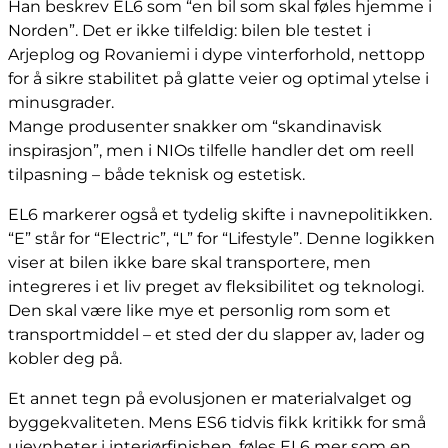
Han beskrev EL6 som “en bil som skal føles hjemme i
Norden”. Det er ikke tilfeldig: bilen ble testet i
Arjeplog og Rovaniemi i dype vinterforhold, nettopp
for å sikre stabilitet på glatte veier og optimal ytelse i
minusgrader.
Mange produsenter snakker om “skandinavisk
inspirasjon”, men i NIOs tilfelle handler det om reell
tilpasning – både teknisk og estetisk.
EL6 markerer også et tydelig skifte i navnepolitikken.
“E” står for “Electric”, “L” for “Lifestyle”. Denne logikken
viser at bilen ikke bare skal transportere, men
integreres i et liv preget av fleksibilitet og teknologi.
Den skal være like mye et personlig rom som et
transportmiddel – et sted der du slapper av, lader og
kobler deg på.
Et annet tegn på evolusjonen er materialvalget og
byggekvaliteten. Mens ES6 tidvis fikk kritikk for små
ujevnheter i interiørfinishen, føles EL6 mer som en