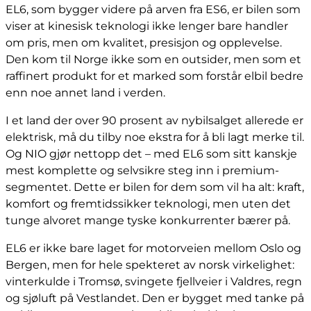
EL6, som bygger videre på arven fra ES6, er bilen som
viser at kinesisk teknologi ikke lenger bare handler
om pris, men om kvalitet, presisjon og opplevelse.
Den kom til Norge ikke som en outsider, men som et
raffinert produkt for et marked som forstår elbil bedre
enn noe annet land i verden.
I et land der over 90 prosent av nybilsalget allerede er
elektrisk, må du tilby noe ekstra for å bli lagt merke til.
Og NIO gjør nettopp det – med EL6 som sitt kanskje
mest komplette og selvsikre steg inn i premium-
segmentet. Dette er bilen for dem som vil ha alt: kraft,
komfort og fremtidssikker teknologi, men uten det
tunge alvoret mange tyske konkurrenter bærer på.
EL6 er ikke bare laget for motorveien mellom Oslo og
Bergen, men for hele spekteret av norsk virkelighet:
vinterkulde i Tromsø, svingete fjellveier i Valdres, regn
og sjøluft på Vestlandet. Den er bygget med tanke på