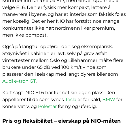
kommer inn for å se på EL7, men ender opp med å
velge EL6. Den er fysisk mer kompakt, lettere å
manøvrere i byene, og har et interiør som faktisk føles
mer koselig. Det er her NIO har forstått noe mange
konkurrenter ikke har: nordmenn liker premium,
men ikke pompøst.
Også på langtur oppfører den seg eksemplarisk.
Støynivået i kabinen er lavt, selv på grov asfalt. I
vintertester mellom Oslo og Lillehammer målte flere
brukere under 65 dB ved 100 km/t – noe som
plasserer den i selskap med langt dyrere biler som
Audi e-tron GT
.
Kort sagt: NIO EL6 har funnet sin egen plass. Den
appellerer til de som synes
Tesla
er for kald,
BMW
for
konservativ, og
Polestar
for ny og uferdig.
Pris og fleksibilitet – eierskap på NIO-måten