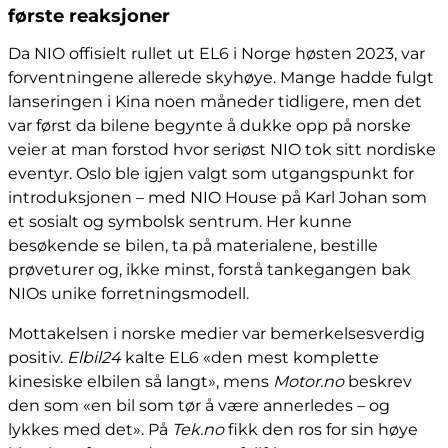
første reaksjoner
Da NIO offisielt rullet ut EL6 i Norge høsten 2023, var
forventningene allerede skyhøye. Mange hadde fulgt
lanseringen i Kina noen måneder tidligere, men det
var først da bilene begynte å dukke opp på norske
veier at man forstod hvor seriøst NIO tok sitt nordiske
eventyr. Oslo ble igjen valgt som utgangspunkt for
introduksjonen – med NIO House på Karl Johan som
et sosialt og symbolsk sentrum. Her kunne
besøkende se bilen, ta på materialene, bestille
prøveturer og, ikke minst, forstå tankegangen bak
NIOs unike forretningsmodell.
Mottakelsen i norske medier var bemerkelsesverdig
positiv.
Elbil24
kalte EL6 «den mest komplette
kinesiske elbilen så langt», mens
Motor.no
beskrev
den som «en bil som tør å være annerledes – og
lykkes med det». På
Tek.no
fikk den ros for sin høye