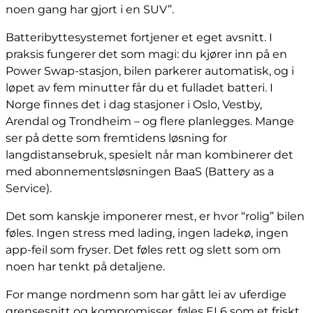
noen gang har gjort i en SUV”.
Batteribyttesystemet fortjener et eget avsnitt. I
praksis fungerer det som magi: du kjører inn på en
Power Swap-stasjon, bilen parkerer automatisk, og i
løpet av fem minutter får du et fulladet batteri. I
Norge finnes det i dag stasjoner i Oslo, Vestby,
Arendal og Trondheim – og flere planlegges. Mange
ser på dette som fremtidens løsning for
langdistansebruk, spesielt når man kombinerer det
med abonnementsløsningen BaaS (Battery as a
Service).
Det som kanskje imponerer mest, er hvor “rolig” bilen
føles. Ingen stress med lading, ingen ladekø, ingen
app-feil som fryser. Det føles rett og slett som om
noen har tenkt på detaljene.
For mange nordmenn som har gått lei av uferdige
grensesnitt og kompromisser, føles EL6 som et friskt