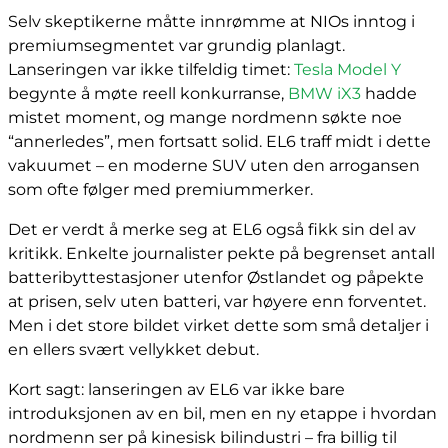
Selv skeptikerne måtte innrømme at NIOs inntog i
premiumsegmentet var grundig planlagt.
Lanseringen var ikke tilfeldig timet:
Tesla Model Y
begynte å møte reell konkurranse,
BMW iX3
hadde
mistet moment, og mange nordmenn søkte noe
“annerledes”, men fortsatt solid. EL6 traff midt i dette
vakuumet – en moderne SUV uten den arrogansen
som ofte følger med premiummerker.
Det er verdt å merke seg at EL6 også fikk sin del av
kritikk. Enkelte journalister pekte på begrenset antall
batteribyttestasjoner utenfor Østlandet og påpekte
at prisen, selv uten batteri, var høyere enn forventet.
Men i det store bildet virket dette som små detaljer i
en ellers svært vellykket debut.
Kort sagt: lanseringen av EL6 var ikke bare
introduksjonen av en bil, men en ny etappe i hvordan
nordmenn ser på kinesisk bilindustri – fra billig til