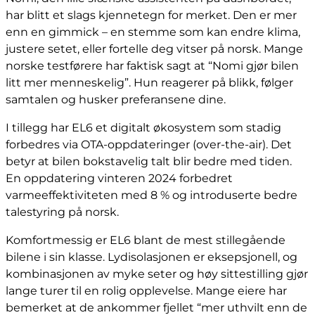
har blitt et slags kjennetegn for merket. Den er mer
enn en gimmick – en stemme som kan endre klima,
justere setet, eller fortelle deg vitser på norsk. Mange
norske testførere har faktisk sagt at “Nomi gjør bilen
litt mer menneskelig”. Hun reagerer på blikk, følger
samtalen og husker preferansene dine.
I tillegg har EL6 et digitalt økosystem som stadig
forbedres via OTA-oppdateringer (over-the-air). Det
betyr at bilen bokstavelig talt blir bedre med tiden.
En oppdatering vinteren 2024 forbedret
varmeeffektiviteten med 8 % og introduserte bedre
talestyring på norsk.
Komfortmessig er EL6 blant de mest stillegående
bilene i sin klasse. Lydisolasjonen er eksepsjonell, og
kombinasjonen av myke seter og høy sittestilling gjør
lange turer til en rolig opplevelse. Mange eiere har
bemerket at de ankommer fjellet “mer uthvilt enn de