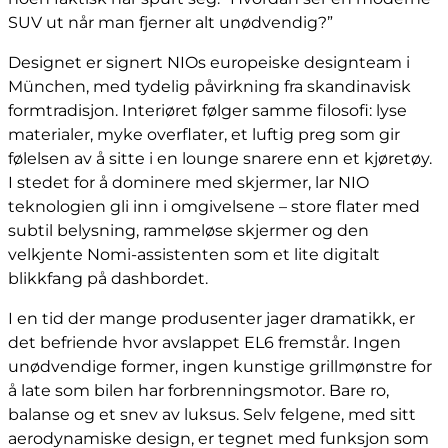
SUV ut når man fjerner alt unødvendig?”
Designet er signert NIOs europeiske designteam i
München, med tydelig påvirkning fra skandinavisk
formtradisjon. Interiøret følger samme filosofi: lyse
materialer, myke overflater, et luftig preg som gir
følelsen av å sitte i en lounge snarere enn et kjøretøy.
I stedet for å dominere med skjermer, lar NIO
teknologien gli inn i omgivelsene – store flater med
subtil belysning, rammeløse skjermer og den
velkjente Nomi-assistenten som et lite digitalt
blikkfang på dashbordet.
I en tid der mange produsenter jager dramatikk, er
det befriende hvor avslappet EL6 fremstår. Ingen
unødvendige former, ingen kunstige grillmønstre for
å late som bilen har forbrenningsmotor. Bare ro,
balanse og et snev av luksus. Selv felgene, med sitt
aerodynamiske design, er tegnet med funksjon som