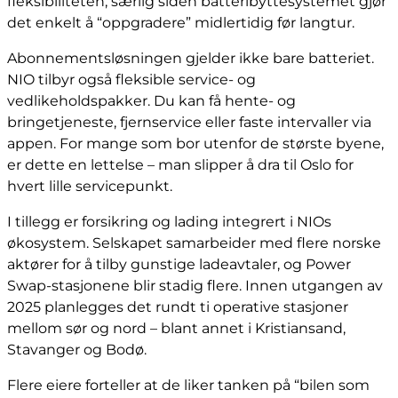
fleksibiliteten, særlig siden batteribyttesystemet gjør
det enkelt å “oppgradere” midlertidig før langtur.
Abonnementsløsningen gjelder ikke bare batteriet.
NIO tilbyr også fleksible service- og
vedlikeholdspakker. Du kan få hente- og
bringetjeneste, fjernservice eller faste intervaller via
appen. For mange som bor utenfor de største byene,
er dette en lettelse – man slipper å dra til Oslo for
hvert lille servicepunkt.
I tillegg er forsikring og lading integrert i NIOs
økosystem. Selskapet samarbeider med flere norske
aktører for å tilby gunstige ladeavtaler, og Power
Swap-stasjonene blir stadig flere. Innen utgangen av
2025 planlegges det rundt ti operative stasjoner
mellom sør og nord – blant annet i Kristiansand,
Stavanger og Bodø.
Flere eiere forteller at de liker tanken på “bilen som