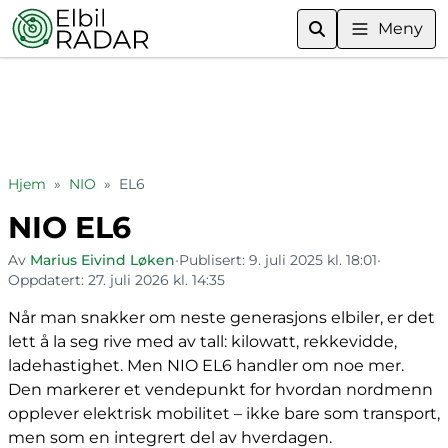
Meny
Hjem
»
NIO
»
EL6
NIO EL6
Av
Marius Eivind Løken
•
Publisert:
9. juli 2025 kl. 18:01
•
Oppdatert:
27. juli 2026 kl. 14:35
Når man snakker om neste generasjons elbiler, er det
lett å la seg rive med av tall: kilowatt, rekkevidde,
ladehastighet. Men NIO EL6 handler om noe mer.
Den markerer et vendepunkt for hvordan nordmenn
opplever elektrisk mobilitet – ikke bare som transport,
men som en integrert del av hverdagen.