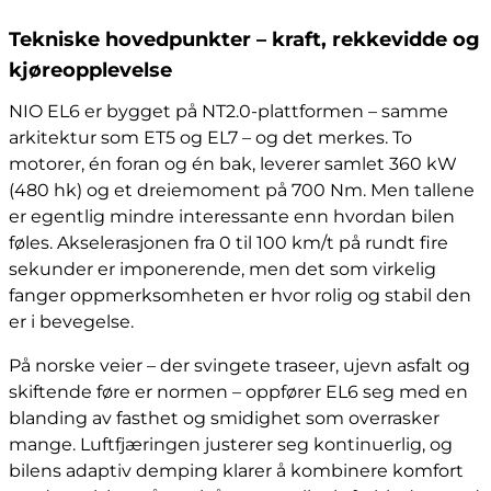
Tekniske hovedpunkter – kraft, rekkevidde og
kjøreopplevelse
NIO EL6 er bygget på NT2.0-plattformen – samme
arkitektur som ET5 og EL7 – og det merkes. To
motorer, én foran og én bak, leverer samlet 360 kW
(480 hk) og et dreiemoment på 700 Nm. Men tallene
er egentlig mindre interessante enn hvordan bilen
føles. Akselerasjonen fra 0 til 100 km/t på rundt fire
sekunder er imponerende, men det som virkelig
fanger oppmerksomheten er hvor rolig og stabil den
er i bevegelse.
På norske veier – der svingete traseer, ujevn asfalt og
skiftende føre er normen – oppfører EL6 seg med en
blanding av fasthet og smidighet som overrasker
mange. Luftfjæringen justerer seg kontinuerlig, og
bilens adaptiv demping klarer å kombinere komfort