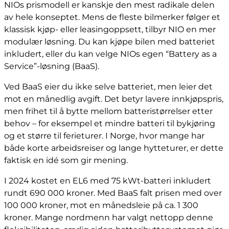
NIOs prismodell er kanskje den mest radikale delen
av hele konseptet. Mens de fleste bilmerker følger et
klassisk kjøp- eller leasingoppsett, tilbyr NIO en mer
modulær løsning. Du kan kjøpe bilen med batteriet
inkludert, eller du kan velge NIOs egen “Battery as a
Service”-løsning (BaaS).
Ved BaaS eier du ikke selve batteriet, men leier det
mot en månedlig avgift. Det betyr lavere innkjøpspris,
men frihet til å bytte mellom batteristørrelser etter
behov – for eksempel et mindre batteri til bykjøring
og et større til ferieturer. I Norge, hvor mange har
både korte arbeidsreiser og lange hytteturer, er dette
faktisk en idé som gir mening.
I 2024 kostet en EL6 med 75 kWt-batteri inkludert
rundt 690 000 kroner. Med BaaS falt prisen med over
100 000 kroner, mot en månedsleie på ca. 1 300
kroner. Mange nordmenn har valgt nettopp denne