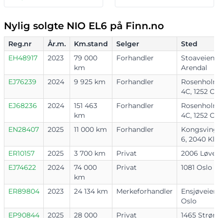
Nylig solgte NIO EL6 på Finn.no
Reg.nr
År.m.
Km.stand
Selger
Sted
EH48917
2023
79 000
Forhandler
Stoaveien 
km
Arendal
EJ76239
2024
9 925 km
Forhandler
Rosenholm
4C, 1252 O
EJ68236
2024
151 463
Forhandler
Rosenholm
km
4C, 1252 O
EN28407
2025
11 000 km
Forhandler
Kongsving
6, 2040 Kl
ER10157
2025
3 700 km
Privat
2006 Løve
EJ74622
2024
74 000
Privat
1081 Oslo
km
ER89804
2023
24 134 km
Merkeforhandler
Ensjøveien
Oslo
EP90844
2025
28 000
Privat
1465 Str