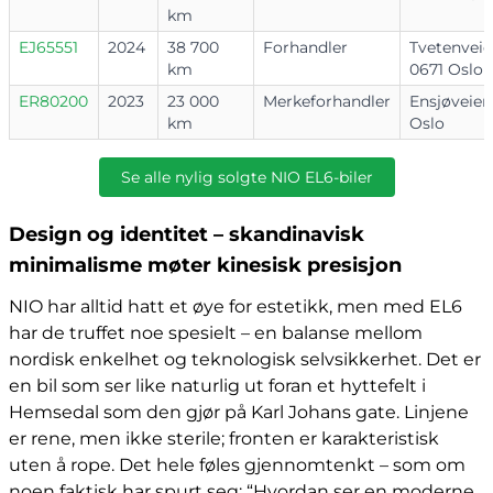
km
EJ65551
2024
38 700
Forhandler
Tvetenveie
km
0671 Oslo
ER80200
2023
23 000
Merkeforhandler
Ensjøveien
km
Oslo
Se alle nylig solgte NIO EL6-biler
Design og identitet – skandinavisk
minimalisme møter kinesisk presisjon
NIO har alltid hatt et øye for estetikk, men med EL6
har de truffet noe spesielt – en balanse mellom
nordisk enkelhet og teknologisk selvsikkerhet. Det er
en bil som ser like naturlig ut foran et hyttefelt i
Hemsedal som den gjør på Karl Johans gate. Linjene
er rene, men ikke sterile; fronten er karakteristisk
uten å rope. Det hele føles gjennomtenkt – som om
noen faktisk har spurt seg: “Hvordan ser en moderne