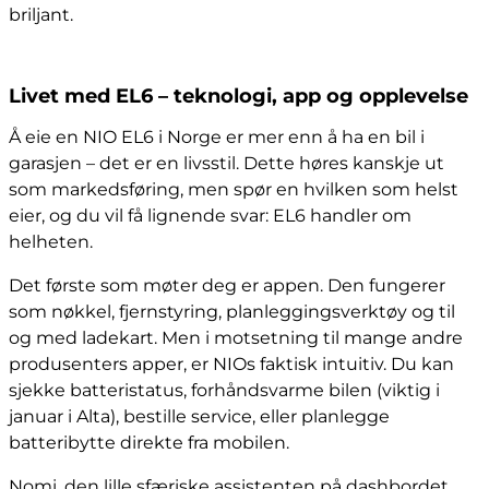
briljant.
Livet med EL6 – teknologi, app og opplevelse
Å eie en NIO EL6 i Norge er mer enn å ha en bil i
garasjen – det er en livsstil. Dette høres kanskje ut
som markedsføring, men spør en hvilken som helst
eier, og du vil få lignende svar: EL6 handler om
helheten.
Det første som møter deg er appen. Den fungerer
som nøkkel, fjernstyring, planleggingsverktøy og til
og med ladekart. Men i motsetning til mange andre
produsenters apper, er NIOs faktisk intuitiv. Du kan
sjekke batteristatus, forhåndsvarme bilen (viktig i
januar i Alta), bestille service, eller planlegge
batteribytte direkte fra mobilen.
Nomi, den lille sfæriske assistenten på dashbordet,