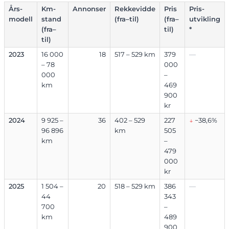
Års-
Km-
Annonser
Rekkevidde
Pris
Pris-
modell
stand
(fra–til)
(fra–
utvikling
(fra–
til)
*
til)
2023
16 000
18
517 – 529 km
379
—
– 78
000
000
–
km
469
900
kr
2024
9 925 –
36
402 – 529
227
↓
−38,6%
96 896
km
505
km
–
479
000
kr
2025
1 504 –
20
518 – 529 km
386
—
44
343
700
–
km
489
900