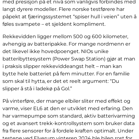
med presisjon på et nivå som vanligvis forbindes med
langt dyrere modeller. Flere norske testførere har
påpekt at fjæringssystemet “spiser hull i veien” uten å
føles svampete – et sjeldent kompliment.
Rekkevidden ligger mellom 500 og 600 kilometer,
avhengig av batteripakke. For mange nordmenn er
det likevel ikke hovedpoenget. NIOs unike
batteribyttesystem (Power Swap Station) gjør at man
i praksis slipper rekkeviddeangst helt – man kan
bytte hele batteriet på fem minutter. For en familie
som skal til hytta, er det et reelt argument: “Du
slipper å stå i ladekø på Gol.”
På vinterføre, der mange elbiler sliter med effekt og
varme, viser EL6 at den er utviklet med erfaring. Den
har varmepumpe som standard, aktiv batterivarming
og et avansert trekk-kontrollsystem som bruker data
fra flere sensorer for å fordele kraften optimalt. Under
testene ved Elverum vinteren 2024 ble bilen rost for