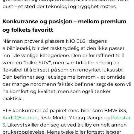
pust – et sted der teknologi og trygghet møtes.
Konkurranse og posisjon – mellom premium
og folkets favoritt
Når man prøver å plassere NIO EL6 i dagens
elbilhierarki, blir det raskt tydelig at den ikke passer
inn i de vanlige kategoriene. Den er for raffinert til å
være en “folke-SUV”, men samtidig for rimelig og
fleksibel til å bli sett på som en rendyrket luksusbil.
Den befinner seg i et slags mellomrom – et område
der mange nordmenn faktisk befinner seg: de som vil
ha komfort og kvalitet, men som også tenker
praktisk.
EL6 konkurrerer på papiret med biler som BMW iX3,
Audi Q8 e-tron
, Tesla Model Y Long Range og
Polestar
3
. Likevel skiller den seg ut ved å tilby en helt annen
brukeropplevelse. Mens tyske biler fortsatt legger