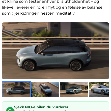
et klima som tester enhver bils utholdenhet – og
likevel leverer en ro, en flyt og en følelse av balanse
som gjør kjøringen nesten meditativ.
Sjekk NIO-elbilen du vurderer