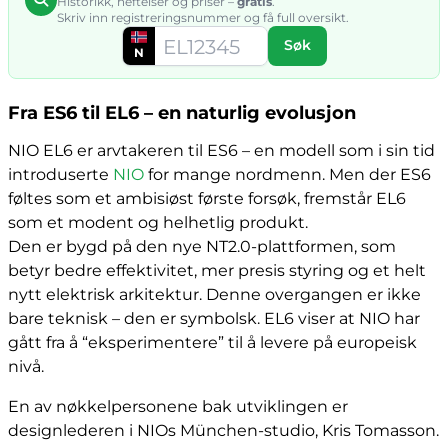
Historikk, heftelser og priser –
gratis
.
Skriv inn registreringsnummer og få full oversikt.
Søk
N
Fra ES6 til EL6 – en naturlig evolusjon
NIO EL6 er arvtakeren til ES6 – en modell som i sin tid
introduserte
NIO
for mange nordmenn. Men der ES6
føltes som et ambisiøst første forsøk, fremstår EL6
som et modent og helhetlig produkt.
Den er bygd på den nye NT2.0-plattformen, som
betyr bedre effektivitet, mer presis styring og et helt
nytt elektrisk arkitektur. Denne overgangen er ikke
bare teknisk – den er symbolsk. EL6 viser at NIO har
gått fra å “eksperimentere” til å levere på europeisk
nivå.
En av nøkkelpersonene bak utviklingen er
designlederen i NIOs München-studio, Kris Tomasson.