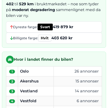
402
til
529 km
i bruktmarkedet – noe som tyder
på
moderat degradering
sammenlignet med da
bilen var ny.
Svart
419 879 kr
Dyreste farge:
Hvit
403 620 kr
Billigste farge:
Hvor i landet finner du bilen?
Oslo
26 annonser
1
Akershus
15 annonser
2
Vestland
14 annonser
3
Vestfold
6 annonser
4