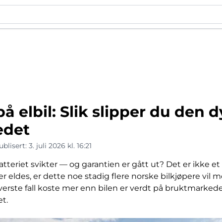
på elbil: Slik slipper du den
edet
ublisert:
3. juli 2026 kl. 16:21
tteriet svikter — og garantien er gått ut? Det er ikke et
r eldes, er dette noe stadig flere norske bilkjøpere vil mø
 verste fall koste mer enn bilen er verdt på bruktmarked
t.