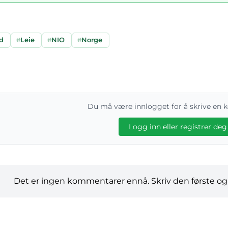
d
#
Leie
#
NIO
#
Norge
Du må være innlogget for å skrive en
Logg inn eller registrer deg
Det er ingen kommentarer ennå. Skriv den første og