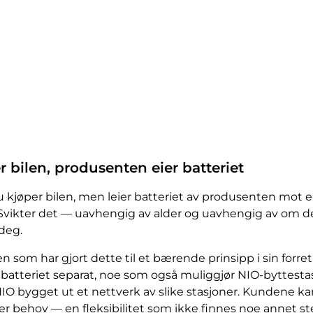
er bilen, produsenten eier batteriet
u kjøper bilen, men leier batteriet av produsenten mot en 
Svikter det — uavhengig av alder og uavhengig av om de
 deg.
en som har gjort dette til et bærende prinsipp i sin for
 batteriet separat, noe som også muliggjør NIO-byttestas
r NIO bygget ut et nettverk av slike stasjoner. Kundene k
 behov — en fleksibilitet som ikke finnes noe annet st