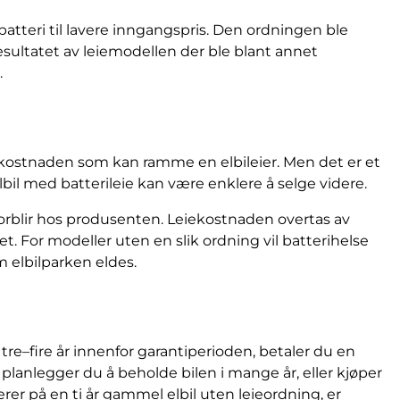
batteri til lavere inngangspris. Den ordningen ble
Resultatet av leiemodellen der ble blant annet
.
kostnaden som kan ramme en elbileier. Men det er et
il med batterileie kan være enklere å selge videre.
 forblir hos produsenten. Leiekostnaden overtas av
et. For modeller uten en slik ordning vil batterihelse
m elbilparken eldes.
tre–fire år innenfor garantiperioden, betaler du en
planlegger du å beholde bilen i mange år, eller kjøper
rer på en ti år gammel elbil uten leieordning, er