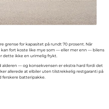
edre grense for kapasitet på rundt 70 prosent. Når
il kan fort koste like mye som — eller mer enn — bilens
 dette ikke en urimelig frykt.
med alderen — og konsekvensen er ekstra hard fordi det
allerede at elbiler uten tilstrekkelig restgaranti på
d ferskere batteripakke.