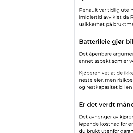
Renault var tidlig ute 
imidlertid avviklet da 
usikkerhet på bruktmar
Batterileie gjør b
Det åpenbare argument
annet aspekt som er ve
Kjøperen vet at de ikk
neste eier, men risikoe
og restkapasitet bli en
Er det verdt må
Det avhenger av kjøremø
løpende kostnad for en
du brukt utenfor garant