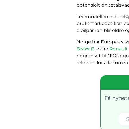
potensielt en totalsk
Leiemodellen er foreløp
bruktmarkedet kan på s
elbilparken blir eldre o
Norge har Europas stør
BMW i3
, eldre
Renault
begrenset til NIOs egn
relevant for alle som vu
Få nyhete