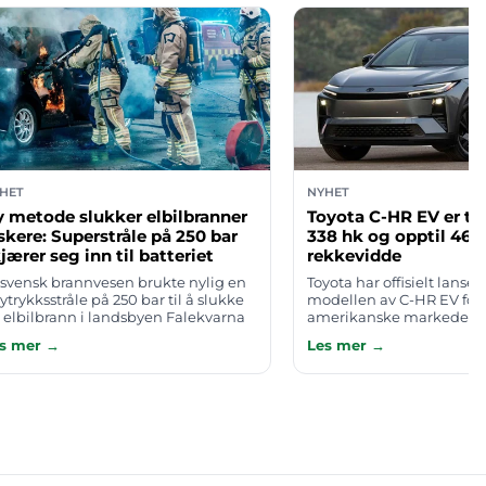
HET
NYHET
 metode slukker elbilbranner
Toyota C-HR EV er ti
skere: Superstråle på 250 bar
338 hk og opptil 46
jærer seg inn til batteriet
rekkevidde
 svensk brannvesen brukte nylig en
Toyota har offisielt lanser
ytrykksstråle på 250 bar til å slukke
modellen av C-HR EV for 
 elbilbrann i landsbyen Falekvarna
amerikanske markedet.
enfor Falköping. Strålen skjærer seg
kompakte elbil-SUV-en f
s mer →
Les mer →
sisk inn til det brennend…
firehjulsdrift som standar
hestekrefter og en estim