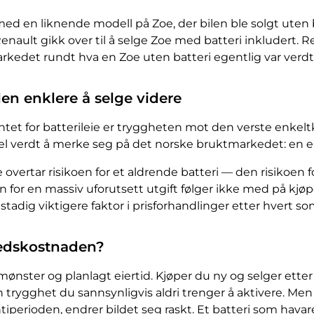
med en liknende modell på Zoe, der bilen ble solgt uten 
Renault gikk over til å selge Zoe med batteri inkludert. 
kedet rundt hva en Zoe uten batteri egentlig var verdt
ilen enklere å selge videre
et for batterileie er tryggheten mot den verste enkelt
l verdt å merke seg på det norske bruktmarkedet: en elb
e overtar risikoen for et aldrende batteri — den risikoen
n for en massiv uforutsett utgift følger ikke med på kjøp
 stadig viktigere faktor i prisforhandlinger etter hvert so
nedskostnaden?
nster og planlagt eiertid. Kjøper du ny og selger etter 
 trygghet du sannsynligvis aldri trenger å aktivere. Men 
iperioden, endrer bildet seg raskt. Et batteri som havare