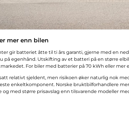
ter mer enn bilen
ter gir batteriet åtte til ti års garanti, gjerne med en n
du på egenhånd. Utskifting av et batteri på en større elb
arkedet. For biler med batterier på 70 kWh eller mer er
rtsatt relativt sjeldent, men risikoen øker naturlig nok 
este enkeltkomponent. Norske bruktbilforhandlere merker 
re og med større prisavslag enn tilsvarende modeller me