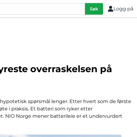
Logg på
Søk
 dyreste overraskelsen på
 hypotetisk spørsmål lenger. Etter hvert som de første
te i praksis. Et batteri som ryker etter
et. NIO Norge mener batterileie er et undervurdert