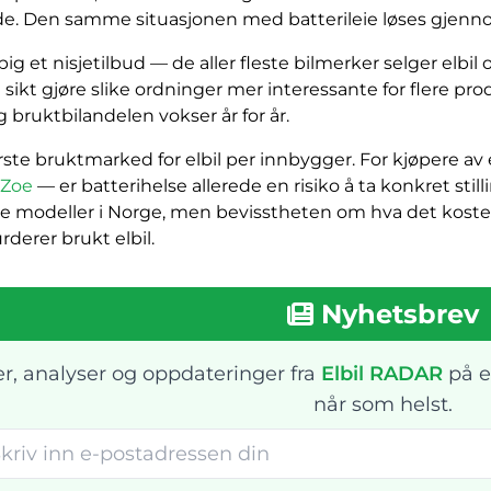
ade. Den samme situasjonen med batterileie løses gjen
ig et nisjetilbud — de aller fleste bilmerker selger elbi
ikt gjøre slike ordninger mer interessante for flere pro
g bruktbilandelen vokser år for år.
ste bruktmarked for elbil per innbygger. For kjøpere av 
 Zoe
— er batterihelse allerede en risiko å ta konkret stilli
e modeller i Norge, men bevisstheten om hva det koster n
rderer brukt elbil.
Nyhetsbrev
r, analyser og oppdateringer fra
Elbil RADAR
på e
når som helst.