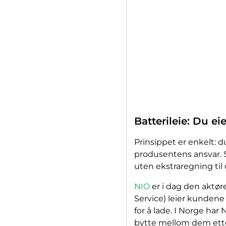
Batterileie: Du ei
Prinsippet er enkelt: d
produsentens ansvar. 
uten ekstraregning til
NIO
er i dag den aktør
Service) leier kundene
for å lade. I Norge ha
bytte mellom dem etter