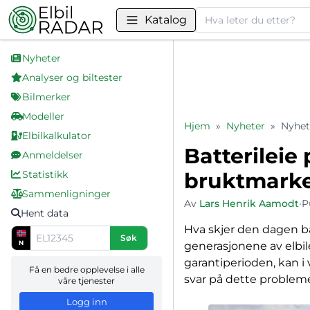
Søk
Katalog
Nyheter
Analyser og biltester
Bilmerker
Modeller
Hjem
»
Nyheter
»
Nyhet
Elbilkalkulator
Batterileie 
Anmeldelser
Statistikk
bruktmark
Sammenligninger
Av
Lars Henrik Aamodt
•
P
Hent data
Hva skjer den dagen ba
Søk
N
generasjonene av elbile
garantiperioden, kan i
Få en bedre opplevelse i alle
svar på dette probleme
våre tjenester
Logg inn