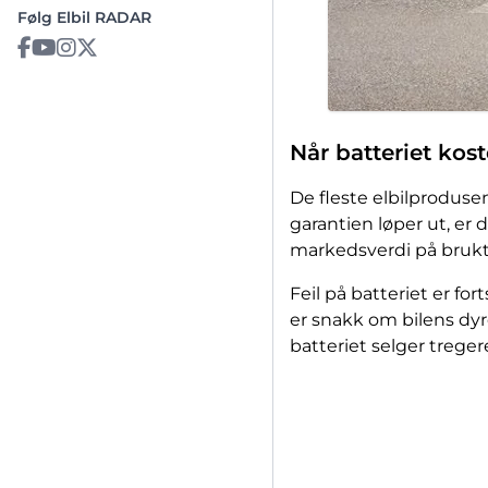
Følg Elbil RADAR
Når batteriet kos
De fleste elbilprodusen
garantien løper ut, er 
markedsverdi på bruktm
Feil på batteriet er fo
er snakk om bilens dyr
batteriet selger trege