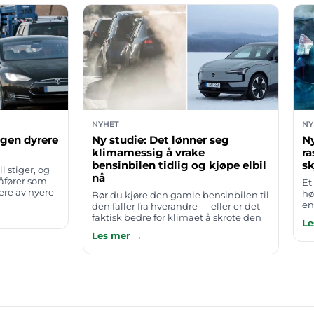
NYHET
NY
ingen dyrere
Ny studie: Det lønner seg
Ny
klimamessig å vrake
ra
bensinbilen tidlig og kjøpe elbil
sk
 stiger, og
nå
jåfører som
Et
ere av nyere
hø
Bør du kjøre den gamle bensinbilen til
r vanskelig å
en
den faller fra hverandre — eller er det
…
ut
faktisk bedre for klimaet å skrote den
Le
fy
tidlig og bytte til elbil med en gang?
Les mer →
Mange har en sterk intu…