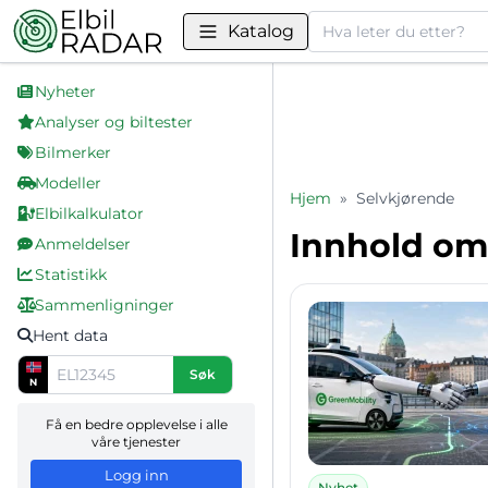
Søk
Katalog
Nyheter
Analyser og biltester
Bilmerker
Modeller
Hjem
»
Selvkjørende
Elbilkalkulator
Innhold om
Anmeldelser
Statistikk
Sammenligninger
Hent data
Søk
N
Få en bedre opplevelse i alle
våre tjenester
Logg inn
Nyhet