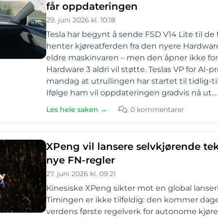
får oppdateringen
29. juni 2026 kl. 10:18
Tesla har begynt å sende FSD V14 Lite til d
henter kjøreatferden fra den nyere Hardware
eldre maskinvaren – men den åpner ikke for 
Hardware 3 aldri vil støtte. Teslas VP for A
mandag at utrullingen har startet til tidlig-
Ifølge ham vil oppdateringen gradvis nå ut…
Les hele saken →
0 kommentarer
XPeng vil lansere selvkjørende tek
nye FN-regler
27. juni 2026 kl. 09:21
Kinesiske XPeng sikter mot en global lanseri
Timingen er ikke tilfeldig: den kommer dag
verdens første regelverk for autonome kjør