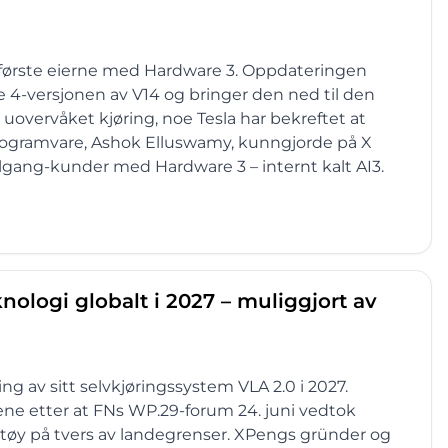
e første eierne med Hardware 3. Oppdateringen
 4-versjonen av V14 og bringer den ned til den
uovervåket kjøring, noe Tesla har bekreftet at
I-programvare, Ashok Elluswamy, kunngjorde på X
tilgang-kunder med Hardware 3 – internt kalt AI3.
nologi globalt i 2027 – muliggjort av
ng av sitt selvkjøringssystem VLA 2.0 i 2027.
ene etter at FNs WP.29-forum 24. juni vedtok
etøy på tvers av landegrenser. XPengs gründer og