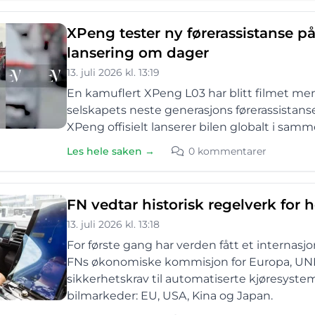
XPeng tester ny førerassistanse på
lansering om dager
13. juli 2026 kl. 13:19
En kamuflert XPeng L03 har blitt filmet 
selskapets neste generasjons førerassistans
XPeng offisielt lanserer bilen globalt i samm
Les hele saken →
0 kommentarer
FN vedtar historisk regelverk for h
13. juli 2026 kl. 13:18
For første gang har verden fått et internasj
FNs økonomiske kommisjon for Europa, UNEC
sikkerhetskrav til automatiserte kjøresyst
bilmarkeder: EU, USA, Kina og Japan.