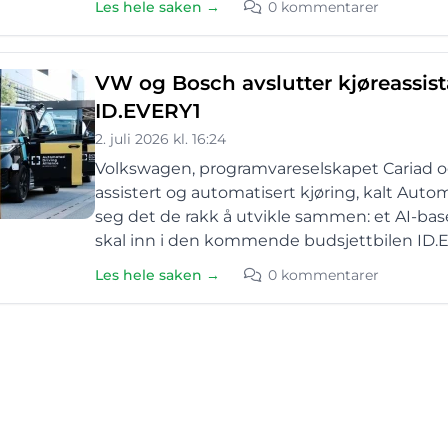
Les hele saken →
0 kommentarer
VW og Bosch avslutter kjøreassist
ID.EVERY1
2. juli 2026 kl. 16:24
Volkswagen, programvareselskapet Cariad og
assistert og automatisert kjøring, kalt Autom
seg det de rakk å utvikle sammen: et AI-ba
skal inn i den kommende budsjettbilen ID.
Les hele saken →
0 kommentarer