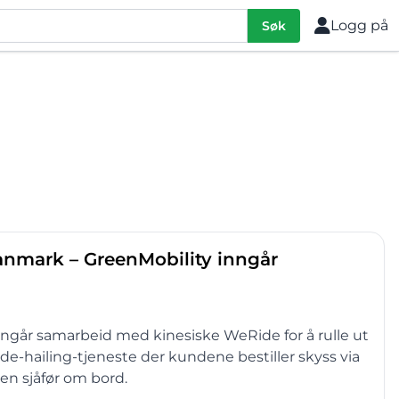
Logg på
Søk
 Danmark – GreenMobility inngår
ngår samarbeid med kinesiske WeRide for å rulle ut
ide-hailing-tjeneste der kundene bestiller skyss via
ten sjåfør om bord.