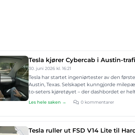
Tesla kjører Cybercab i Austin-traf
30. juni 2026 kl. 16:21
Tesla har startet ingeniørtester av den førs
Austin, Texas. Selskapet kunngjorde milepæl
to-seters kjøretøyet – der dashbordet er helt 
Les hele saken →
0 kommentarer
Tesla ruller ut FSD V14 Lite til Har