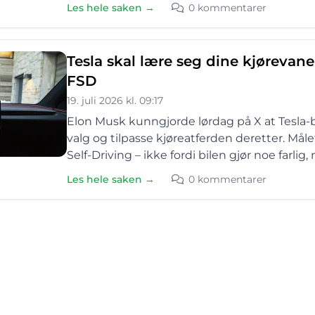
Les hele saken →
0 kommentarer
Tesla skal lære seg dine kjørevane
FSD
19. juli 2026 kl. 09:17
Elon Musk kunngjorde lørdag på X at Tesla-b
valg og tilpasse kjøreatferden deretter. Målet
Self-Driving – ikke fordi bilen gjør noe farlig,
Les hele saken →
0 kommentarer