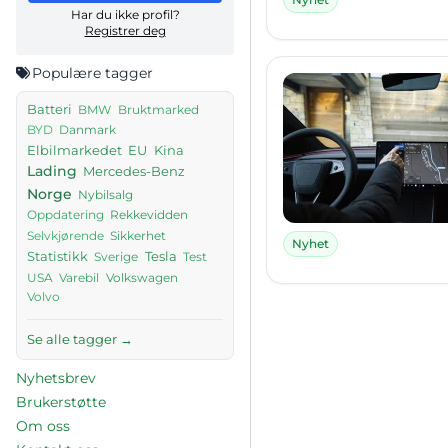
Har du ikke profil?
Registrer deg
Populære tagger
Batteri
BMW
Bruktmarked
Danmark
BYD
Elbilmarkedet
EU
Kina
Lading
Mercedes-Benz
Norge
Nybilsalg
Rekkevidden
Oppdatering
Sikkerhet
Selvkjørende
Nyhet
Tesla
Statistikk
Sverige
Test
USA
Volkswagen
Varebil
Volvo
Se alle tagger →
Nyhetsbrev
Brukerstøtte
Om oss