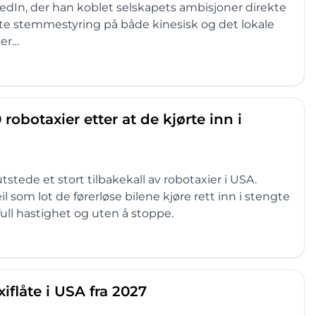
edIn, der han koblet selskapets ambisjoner direkte
tte stemmestyring på både kinesisk og det lokale
der…
obotaxier etter at de kjørte inn i
ede et stort tilbakekall av robotaxier i USA.
som lot de førerløse bilene kjøre rett inn i stengte
ll hastighet og uten å stoppe.
iflåte i USA fra 2027