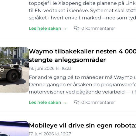
toppsjef He Xiaopeng delte planene på Link
til FN-vedtaket i Genève. Systemet skal stø
språket i hvert enkelt marked – noe som ty
Les hele saken →
0 kommentarer
Waymo tilbakekaller nesten 4 000 r
stengte anleggsområder
18. juni 2026 kl. 16:23
For andre gang på to måneder må Waymo utst
Denne gangen er årsaken en programvarefeil 
motorveisoner ved pågående veiarbeid — i fu
Les hele saken →
0 kommentarer
Mobileye vil drive sin egen robotax
17. juni 2026 kl. 16:27