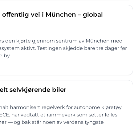
 offentlig vei i München – global
mens den kjørte gjennom sentrum av München med
esystem aktivt. Testingen skjedde bare tre dager før
e by.
elt selvkjørende biler
onalt harmonisert regelverk for autonome kjøretøy.
E, har vedtatt et rammeverk som setter felles
emer — og bak står noen av verdens tyngste