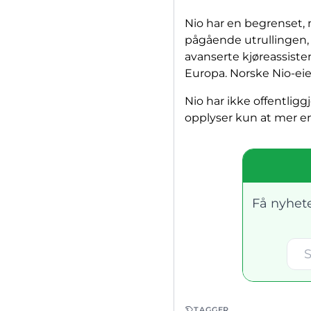
Nio har en begrenset, 
pågående utrullingen, 
avanserte kjøreassiste
Europa. Norske Nio-eier
Nio har ikke offentlig
opplyser kun at mer enn
Få nyhete
TAGGER