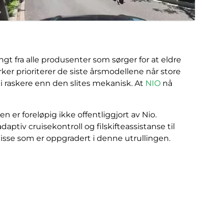
ngt fra alle produsenter som sørger for at eldre
er prioriterer de siste årsmodellene når store
di raskere enn den slites mekanisk. At
NIO
nå
 er foreløpig ikke offentliggjort av Nio.
ptiv cruisekontroll og filskifteassistanse til
sse som er oppgradert i denne utrullingen.