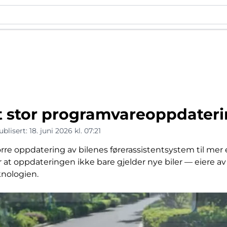
ut stor programvareoppdaterin
ublisert:
18. juni 2026 kl. 07:21
ørre oppdatering av bilenes førerassistentsystem til mer
t oppdateringen ikke bare gjelder nye biler — eiere av Ni
eknologien.