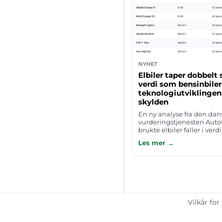
NYHET
Elbiler taper dobbelt 
verdi som bensinbiler
teknologiutviklingen
skylden
En ny analyse fra den dan
vurderingstjenesten AutoU
brukte elbiler faller i verd
raskt som tilsvarende bens
Les mer →
årsmodell 2022 har elbiler 
Vilkår for