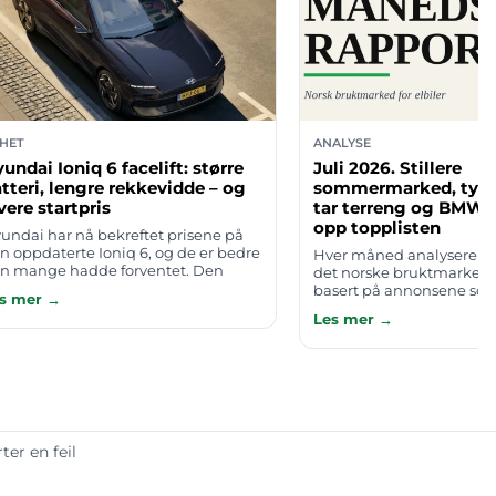
HET
ANALYSE
undai Ioniq 6 facelift: større
Juli 2026. Stillere
tteri, lengre rekkevidde – og
sommermarked, tysk
vere startpris
tar terreng og BMW i
opp topplisten
undai har nå bekreftet prisene på
n oppdaterte Ioniq 6, og de er bedre
Hver måned analyserer E
n mange hadde forventet. Den
det norske bruktmarkedet
celiftede utgaven som ble vist frem
basert på annonsene som
s mer →
ren 2025, kommer med markant
finn.no. Juli ble en typi
Les mer →
ørr…
med færre biler til salgs e
ter en feil