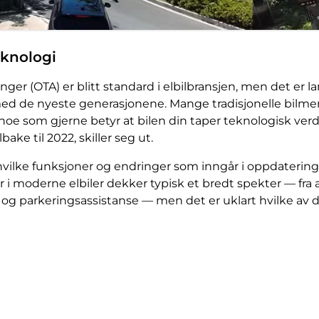
eknologi
ger (OTA) er blitt standard i elbilbransjen, men det er la
med de nyeste generasjonene. Mange tradisjonelle bilmerk
, noe som gjerne betyr at bilen din taper teknologisk ver
lbake til 2022, skiller seg ut.
vilke funksjoner og endringer som inngår i oppdateringen
i moderne elbiler dekker typisk et bredt spekter — fra ada
g parkeringsassistanse — men det er uklart hvilke av di