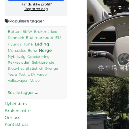
Har du ikke profil?
Registrer deg
Populære tagger
Batteri
BMW
Bruktmarked
Elbilmarkedet
EU
Danmark
Lading
Kina
Hyundai
Norge
Mercedes-Benz
Nybilsalg
Oppdatering
Rekkevidden
Selvkjørende
Sikkerhet
Statistikk
Sverige
Tesla
Test
USA
Varebil
Volkswagen
Volvo
Se alle tagger →
Nyhetsbrev
Brukerstøtte
Om oss
Kontakt oss