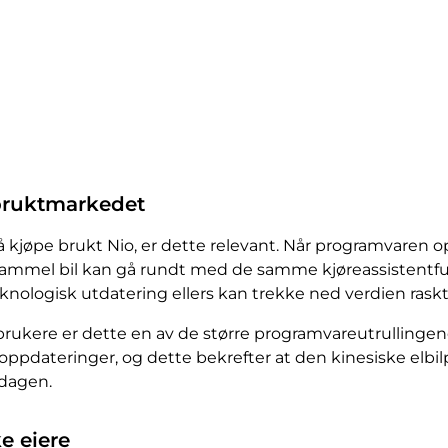
bruktmarkedet
 kjøpe brukt Nio, er dette relevant. Når programvaren o
 gammel bil kan gå rundt med de samme kjøreassistentfun
nologisk utdatering ellers kan trekke ned verdien raskt
ukere er dette en av de større programvareutrullingene
oppdateringer, og dette bekrefter at den kinesiske elbil
sdagen.
e eiere