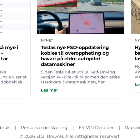
NYHET
NY
så mye i
Teslas nye FSD-oppdatering
Hy
 –
kobles til overoppheting og
ba
 tar
havari på eldre autopilot-
la
datamaskiner
Hy
de
ske
Siden Tesla rullet ut Full Self-Driving
en
ncle viser at
versjon 14 «Lite» til biler med den eldre
fa
i dobbelt så
Hardware 3-datamaskinen, har
Le
vå
inbiler. For
klagene hopet seg opp. Eiere melder
Les mer →
st
i sni…
om overopphetingsvarsler fra Auto…
 bruk
|
Personvernerklæring
|
EV VIN Decoder
|
Rappor
© 2026
Elbil RADAR
. Alle rettigheter reservert.