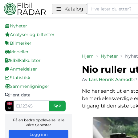
Søk
Katalog
Nyheter
Analyser og biltester
Bilmerker
Modeller
Hjem
»
Nyheter
»
Nyhet
Elbilkalkulator
Nio ruller 
Anmeldelser
Statistikk
Av
Lars Henrik Aamodt
•
P
Sammenligninger
Nio har sendt ut en st
Hent data
bemerkelsesverdige er a
tilgang til den siste t
Søk
N
Få en bedre opplevelse i alle
våre tjenester
Logg inn