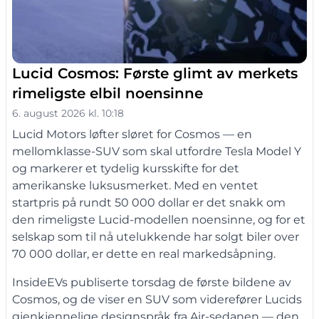
Lucid Cosmos: Første glimt av merkets
rimeligste elbil noensinne
6. august 2026 kl. 10:18
Lucid Motors løfter sløret for Cosmos — en
mellomklasse-SUV som skal utfordre Tesla Model Y
og markerer et tydelig kursskifte for det
amerikanske luksusmerket. Med en ventet
startpris på rundt 50 000 dollar er det snakk om
den rimeligste Lucid-modellen noensinne, og for et
selskap som til nå utelukkende har solgt biler over
70 000 dollar, er dette en real markedsåpning.
InsideEVs publiserte torsdag de første bildene av
Cosmos, og de viser en SUV som viderefører Lucids
gjenkjennelige designspråk fra Air-sedanen — den