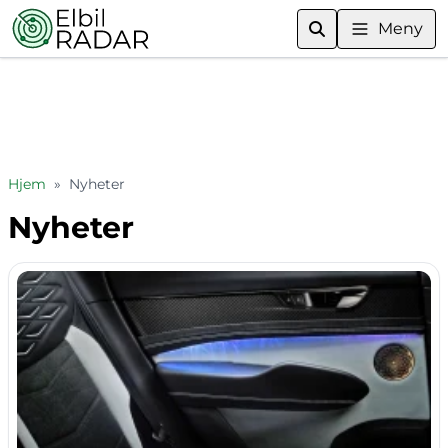
Meny
Hjem
»
Nyheter
Nyheter