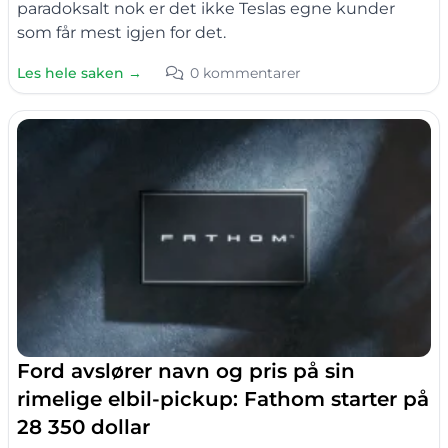
paradoksalt nok er det ikke Teslas egne kunder
som får mest igjen for det.
Les hele saken →
0 kommentarer
Ford avslører navn og pris på sin
rimelige elbil-pickup: Fathom starter på
28 350 dollar