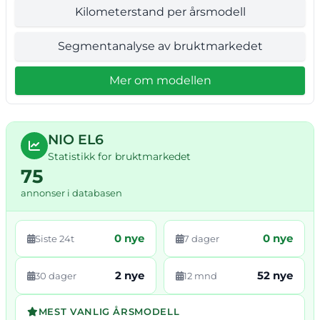
Kilometerstand per årsmodell
Segmentanalyse av bruktmarkedet
Mer om modellen
NIO EL6
Statistikk for bruktmarkedet
75
annonser i databasen
0 nye
0 nye
Siste 24t
7 dager
2 nye
52 nye
30 dager
12 mnd
MEST VANLIG ÅRSMODELL