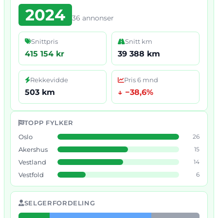
2024
36 annonser
Snittpris
Snitt km
415 154 kr
39 388 km
Rekkevidde
Pris 6 mnd
503 km
↓ −38,6%
TOPP FYLKER
Oslo
26
Akershus
15
Vestland
14
Vestfold
6
SELGERFORDELING