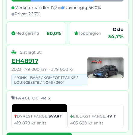
Merkeforhandler 17,3%
Uavhengig 56,0%
Privat 26,7%
Oslo
80,0%
Med garanti
Toppregion
34,7%
Sist lagt ut:
EH48917
2023 · 79 000 km · 379 000 kr
490HK - BAAS /
KOMFORTPAKKE /
LOUNGESETE /
NOMI /
360°
FARGE OG PRIS
DYREST FARGE:
SVART
BILLIGST FARGE:
HVIT
419 879 kr snitt
403 620 kr snitt