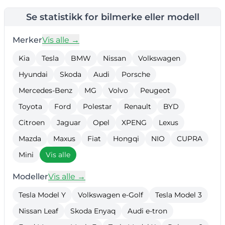
Se statistikk for bilmerke eller modell
Merker
Vis alle →
Kia
Tesla
BMW
Nissan
Volkswagen
Hyundai
Skoda
Audi
Porsche
Mercedes-Benz
MG
Volvo
Peugeot
Toyota
Ford
Polestar
Renault
BYD
Citroen
Jaguar
Opel
XPENG
Lexus
Mazda
Maxus
Fiat
Hongqi
NIO
CUPRA
Mini
Vis alle
Modeller
Vis alle →
Tesla Model Y
Volkswagen e-Golf
Tesla Model 3
Nissan Leaf
Skoda Enyaq
Audi e-tron