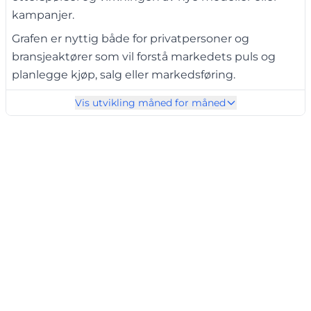
kampanjer.
Grafen er nyttig både for privatpersoner og
bransjeaktører som vil forstå markedets puls og
planlegge kjøp, salg eller markedsføring.
Vis utvikling måned for måned
Velg måned, eller trykk på
Play for å se utviklingen
←
▶️
→
over tid: