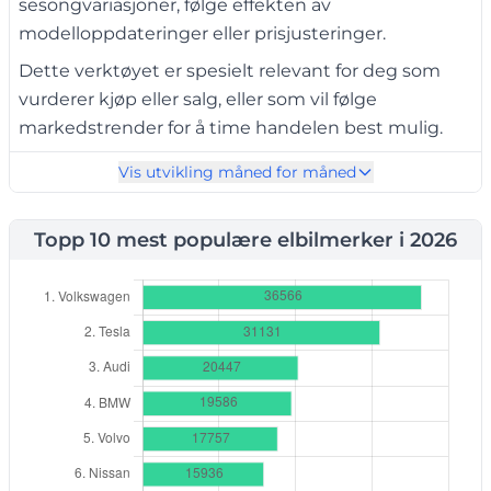
sesongvariasjoner, følge effekten av
modelloppdateringer eller prisjusteringer.
Dette verktøyet er spesielt relevant for deg som
vurderer kjøp eller salg, eller som vil følge
markedstrender for å time handelen best mulig.
Vis utvikling måned for måned
Velg måned, eller trykk på
Play for å se utviklingen
Topp 10 mest populære elbilmerker i 2026
←
▶️
→
over tid: