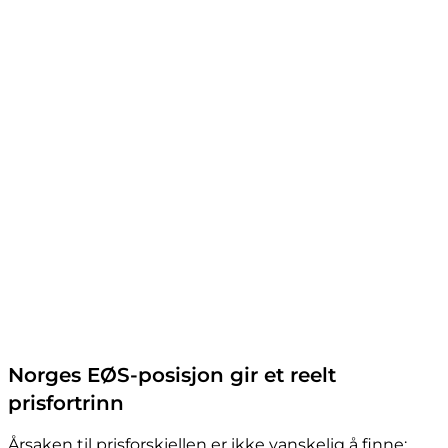
Norges EØS-posisjon gir et reelt
prisfortrinn
Årsaken til prisforskjellen er ikke vanskelig å finne: