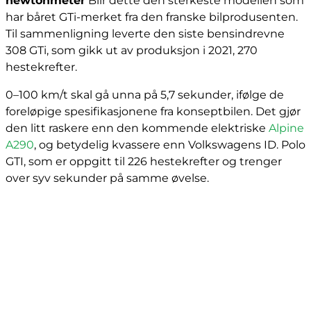
newtonmeter
Blir dette den sterkeste modellen som
har båret GTi-merket fra den franske bilprodusenten.
Til sammenligning leverte den siste bensindrevne
308 GTi, som gikk ut av produksjon i 2021, 270
hestekrefter.
0–100 km/t skal gå unna på 5,7 sekunder, ifølge de
foreløpige spesifikasjonene fra konseptbilen. Det gjør
den litt raskere enn den kommende elektriske
Alpine
A290
, og betydelig kvassere enn Volkswagens ID. Polo
GTI, som er oppgitt til 226 hestekrefter og trenger
over syv sekunder på samme øvelse.