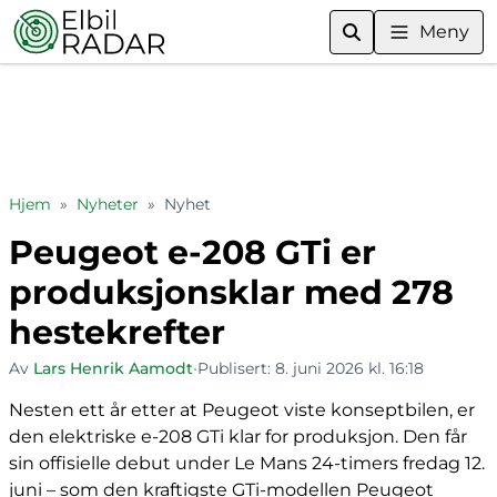
Meny
Hjem
»
Nyheter
»
Nyhet
Peugeot e-208 GTi er
produksjonsklar med 278
hestekrefter
Av
Lars Henrik Aamodt
•
Publisert:
8. juni 2026 kl. 16:18
Nesten ett år etter at Peugeot viste konseptbilen, er
den elektriske e-208 GTi klar for produksjon. Den får
sin offisielle debut under Le Mans 24-timers fredag 12.
juni – som den kraftigste GTi-modellen Peugeot