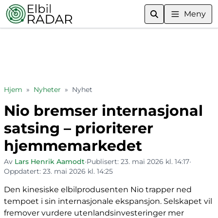
Meny
Hjem
»
Nyheter
»
Nyhet
Nio bremser internasjonal
satsing – prioriterer
hjemmemarkedet
Av
Lars Henrik Aamodt
•
Publisert:
23. mai 2026 kl. 14:17
•
Oppdatert:
23. mai 2026 kl. 14:25
Den kinesiske elbilprodusenten Nio trapper ned
tempoet i sin internasjonale ekspansjon. Selskapet vil
fremover vurdere utenlandsinvesteringer mer