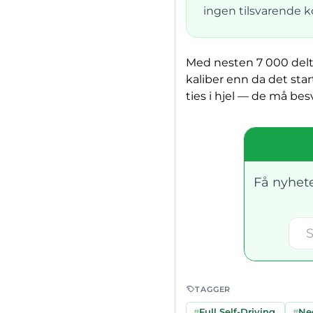
ingen tilsvarende k
Med nesten 7 000 delta
kaliber enn da det star
ties i hjel — de må bes
Få nyhete
TAGGER
#
Full Self-Driving
#
Ne