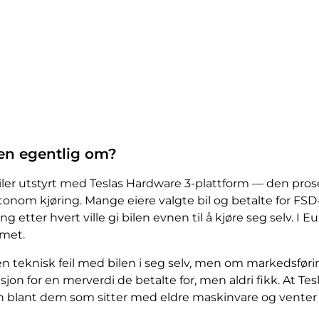
en egentlig om?
ler utstyrt med Teslas Hardware 3-plattform — den proses
 autonom kjøring. Mange eiere valgte bil og betalte for F
etter hvert ville gi bilen evnen til å kjøre seg selv. I 
mmet.
n teknisk feil med bilen i seg selv, men om markedsførin
 for en merverdi de betalte for, men aldri fikk. At Tesla
en blant dem som sitter med eldre maskinvare og venter 