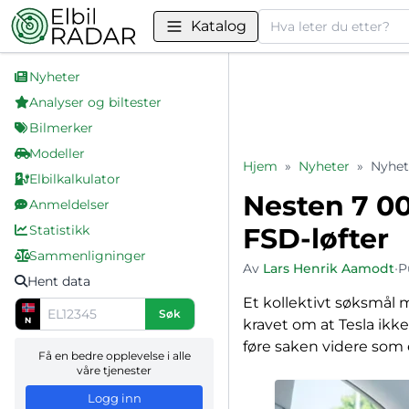
Søk
Katalog
Nyheter
Analyser og biltester
Bilmerker
Modeller
Hjem
»
Nyheter
»
Nyhet
Elbilkalkulator
Nesten 7 00
Anmeldelser
Statistikk
FSD-løfter
Sammenligninger
Av
Lars Henrik Aamodt
•
P
Hent data
Et kollektivt søksmål 
Søk
N
kravet om at Tesla ikk
føre saken videre som e
Få en bedre opplevelse i alle
våre tjenester
Logg inn