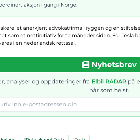
oordinert aksjon i gang i Norge.
kere, et anerkjent advokatfirma i ryggen og en stiftelse
tet som et nettinitiativ for to måneder siden. For Tesla
vares i en nederlandsk rettssal.
Nyhetsbrev
r, analyser og oppdateringer fra
Elbil RADAR
på e
når som helst.
derland
#
Rettsak mot Tesla
#
Tesla