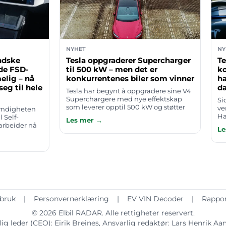
NYHET
NY
ndske
Tesla oppgraderer Supercharger
Te
lde FSD-
til 500 kW – men det er
ko
elig – nå
konkurrentenes biler som vinner
ha
eg til hele
d
Tesla har begynt å oppgradere sine V4
Superchargere med nye effektskap
Si
som leverer opptil 500 kW og støtter
ve
yndigheten
spenninger på inntil 1.000 volt. Den
Ha
 Self-
Les mer →
første stasjonen som får den nye te…
kl
 arbeider nå
Le
om
gjelde i hele
fram til sin
 bruk
|
Personvernerklæring
|
EV VIN Decoder
|
Rappor
© 2026
Elbil RADAR
. Alle rettigheter reservert.
ig leder (CEO):
Eirik Breines
, Ansvarlig redaktør:
Lars Henrik A