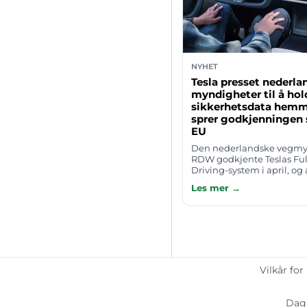
NYHET
Tesla presset nederla
myndigheter til å ho
sikkerhetsdata hemm
sprer godkjenningen s
EU
Den nederlandske vegm
RDW godkjente Teslas Full
Driving-system i april, og
for at godkjenningen skal 
Les mer →
EU. Men hvordan RDW kom 
k…
Vilkår for
Dagl