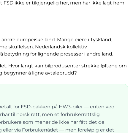
t FSD ikke er tilgjengelig her, men har ikke lagt frem
 andre europeiske land. Mange eiere i Tyskland,
e skuffelsen. Nederlandsk kollektiv
få betydning for lignende prosesser i andre land.
det: Hvor langt kan bilprodusenter strekke løftene om
og begynner å ligne avtalebrudd?
 betalt for FSD-pakken på HW3-biler — enten ved
r til norsk rett, men et forbrukerrettslig
orbrukere som mener de ikke har fått det de
 eller via Forbrukerrådet — men foreløpig er det