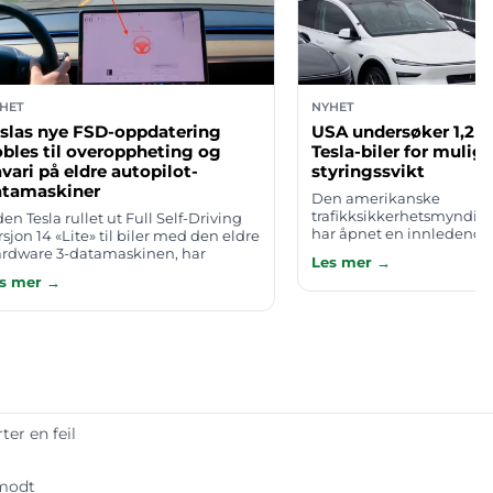
HET
NYHET
slas nye FSD-oppdatering
USA undersøker 1,2 m
bles til overoppheting og
Tesla-biler for mulig
vari på eldre autopilot-
styringssvikt
atamaskiner
Den amerikanske
trafikksikkerhetsmyndi
den Tesla rullet ut Full Self-Driving
har åpnet en innledende
rsjon 14 «Lite» til biler med den eldre
undersøkelse av rundt 1,2
rdware 3-datamaskinen, har
Les mer →
Tesla Model 3 og Model Y.
agene hopet seg opp. Eiere melder
s mer →
myndigheten kan feil i
 overopphetingsvarsler fra Auto…
hjulopphenget…
ter en feil
amodt