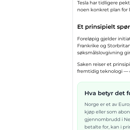
Tesla har tidligere pek
noen konkret plan for 
Et prinsipielt sp
Foreløpig gjelder init
Frankrike og Storbrit
søksmålslovgivning gir 
Saken reiser et prinsi
fremtidig teknologi —
Hva betyr det 
Norge er et av Eur
kjøp eller som abon
gjennombrudd i Nede
betalte for, kan i 