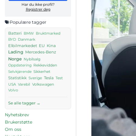
Har du ikke profil?
Registrer deg
Populære tagger
Batteri
BMW
Bruktmarked
Danmark
BYD
Elbilmarkedet
EU
Kina
Lading
Mercedes-Benz
Norge
Nybilsalg
Rekkevidden
Oppdatering
Sikkerhet
Selvkjørende
Tesla
Statistikk
Sverige
Test
USA
Volkswagen
Varebil
Volvo
Se alle tagger →
Nyhetsbrev
Brukerstøtte
Om oss