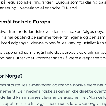
t på regulatoriske hindringer i Europa som forklaring på a
lansering i Nederland eller andre EU-land.
ørsmål for hele Europa
iativet kun nederlandske kunder, men saken følges nøye i
annia har opplevd de samme forventningene og den samm
bred adgang til denne typen felles krav, og utfallet kan 
pielt spørsmål som angår hele det europeiske elbilmarke
 og når slutter «det kommer snart» å være akseptabelt 
for Norge?
opas største Tesla-markeder, og mange norske eiere har
nement. Den nederlandske saken er ikke direkte overførba
rland kan inspirere tilsvarende aksjoner her. Norske f
prinsippet fremme krav gjennom norsk forbrukerlovgivning