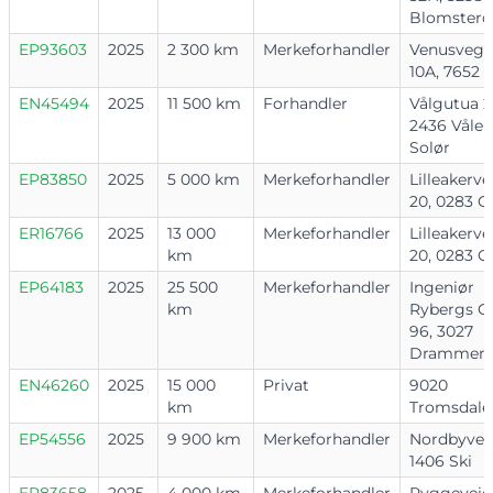
Blomsterd
EP93603
2025
2 300 km
Merkeforhandler
Venusveg
10A, 7652 
EN45494
2025
11 500 km
Forhandler
Vålgutua 2
2436 Våler 
Solør
EP83850
2025
5 000 km
Merkeforhandler
Lilleakerve
20, 0283 O
ER16766
2025
13 000
Merkeforhandler
Lilleakerve
km
20, 0283 O
EP64183
2025
25 500
Merkeforhandler
Ingeniør
km
Rybergs G
96, 3027
Drammen
EN46260
2025
15 000
Privat
9020
km
Tromsdale
EP54556
2025
9 900 km
Merkeforhandler
Nordbyveie
1406 Ski