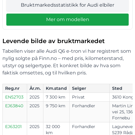
Bruktmarkedsstatistikk for Audi elbiler
Mer om modellen
Levende bilde av bruktmarkedet
Tabellen viser alle Audi Q6 e-tron vi har registrert som
nylig solgte på Finn.no – med pris, kilometerstand,
utstyr og selgertype. Et konkret bilde av hva som
faktisk omsettes, og til hvilken pris.
Reg.nr
År.m.
Km.stand
Selger
Sted
EN52703
2025
7 300 km
Privat
3610 Kong
EJ63840
2025
9 750 km
Forhandler
Martin Lin
vei 25, 136
Fornebu
EJ63201
2025
32 000
Forhandler
Laguneveie
km
5239 Rådal