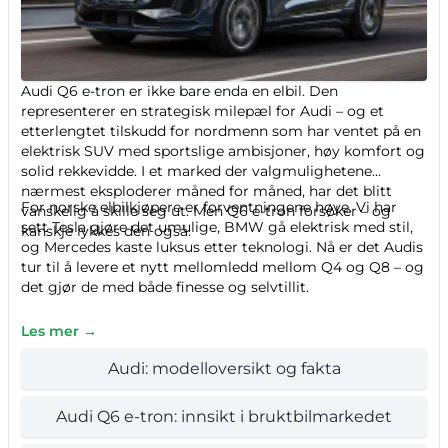
Audi Q6 e-tron er ikke bare enda en elbil. Den
representerer en strategisk milepæl for Audi – og et
etterlengtet tilskudd for nordmenn som har ventet på en
elektrisk SUV med sportslige ambisjoner, høy komfort og
solid rekkevidde. I et marked der valgmulighetene
nærmest eksploderer måned for måned, har det blitt
For norske elbilkjøpere er forventningene høye. Vi har
vanskelig å skille seg ut. Men Q6 e-tron forsøker – og
sett Tesla gjøre det umulige, BMW gå elektrisk med stil,
kanskje lykkes den også.
og Mercedes kaste luksus etter teknologi. Nå er det Audis
tur til å levere et nytt mellomledd mellom Q4 og Q8 – og
det gjør de med både finesse og selvtillit.
Les mer →
Audi: modelloversikt og fakta
Audi Q6 e-tron: innsikt i bruktbilmarkedet