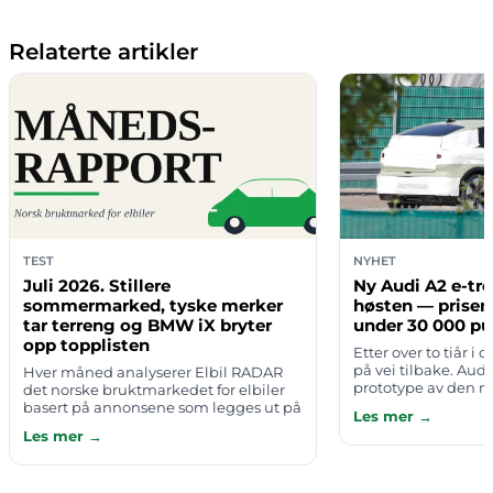
Relaterte artikler
TEST
NYHET
Juli 2026. Stillere
Ny Audi A2 e-tro
sommermarked, tyske merker
høsten — prisen
tar terreng og BMW iX bryter
under 30 000 p
opp topplisten
Etter over to tiår i
på vei tilbake. Audi
Hver måned analyserer Elbil RADAR
prototype av den ny
det norske bruktmarkedet for elbiler
nesten uten kamufl
basert på annonsene som legges ut på
Les mer →
avslører en slående
finn.no. Juli ble en typisk feriemåned
Les mer →
med færre biler til salgs enn i j…