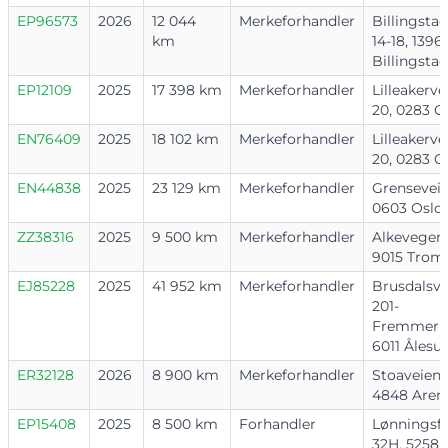
EP96573
2026
12 044
Merkeforhandler
Billingstad
km
14-18, 1396
Billingstad
EP12109
2025
17 398 km
Merkeforhandler
Lilleakerve
20, 0283 O
EN76409
2025
18 102 km
Merkeforhandler
Lilleakerve
20, 0283 O
EN44838
2025
23 129 km
Merkeforhandler
Grenseveie
0603 Oslo
ZZ38316
2025
9 500 km
Merkeforhandler
Alkevegen 
9015 Trom
EJ85228
2025
41 952 km
Merkeforhandler
Brusdalsve
201-
Fremmerho
6011 Ålesu
ER32128
2026
8 900 km
Merkeforhandler
Stoaveien 
4848 Aren
EP15408
2025
8 500 km
Forhandler
Lønningsfl
32H, 5258