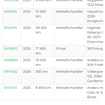
EP83658
2025
4 000 km
Merkeforhandler
Ryggeveien
1522 Moss
EN93131
2025
10 500
Merkeforhandler
Industrivei
km
2206
Kongsving
EN46811
2025
28 300
Merkeforhandler
Ingeniør
km
Rybergs G
96, 3027
Drammen
EN19833
2025
17 900
Privat
3613 Kong
km
ER68801
2025
19 000
Merkeforhandler
Stabburvei
km
1616 Fredr
ER71462
2026
500 km
Merkeforhandler
Vilbergve
122, 2060
Gardermo
EP37031
2025
8 800 km
Merkeforhandler
Anders Ho
Gata 14, 61
Ørsta