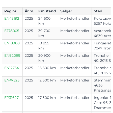
Reg.nr
År.m.
Km.stand
Selger
Sted
EN43192
2025
24 600
Merkeforhandler
Kokstadvei
km
5257 Koks
EJ78005
2025
39 700
Merkeforhandler
Vesterveie
km
4839 Aren
EN18908
2025
10 859
Merkeforhandler
Tungaslett
km
7047 Tron
EN92099
2025
30 900
Merkeforhandler
Trondheim
km
40, 2013 Sk
EN12754
2025
15 500 km
Merkeforhandler
Trondheim
40, 2013 Sk
EN47525
2025
12 500 km
Merkeforhandler
Stemmane
4636
Kristiansa
EP31627
2025
17 300 km
Merkeforhandler
Ingeniør R
Gate 96, 3
Drammen