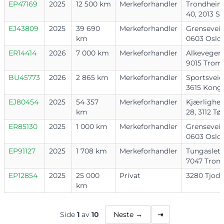
EP47169
2025
12 500 km
Merkeforhandler
Trondheim
40, 2013 Sk
EJ43809
2025
39 690
Merkeforhandler
Grenseveie
km
0603 Oslo
ER14414
2026
7 000 km
Merkeforhandler
Alkevegen 
9015 Trom
BU45773
2026
2 865 km
Merkeforhandler
Sportsveie
3615 Kong
EJ80454
2025
54 357
Merkeforhandler
Kjærlighet
km
28, 3112 T
ER85130
2025
1 000 km
Merkeforhandler
Grenseveie
0603 Oslo
EP91127
2025
1 708 km
Merkeforhandler
Tungaslett
7047 Tron
EP12854
2025
25 000
Privat
3280 Tjod
km
Side
1
av
10
Neste →
⇥