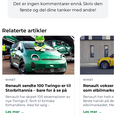
Det er ingen kommentarer ennå. Skriv den
første og del dine tanker med andre!
Relaterte artikler
NYHET
NYHET
Renault sendte 100 Twingo-er til
Renault vokser d
Storbritannia – bare for å se på
som elbilmarked
Renault har skipet 100 eksemplarer av
Renault har hatt et
nye Twingo E-Tech til britiske
første halvår på de
forhandlere. Ikke for salg –
elbilmarkedet. Me
utelukkende for statisk utstilling. Bilen
helhet vokste med 3
Les mer →
Les mer →
er der, du kan se på den, ta på den,
seks første måneder