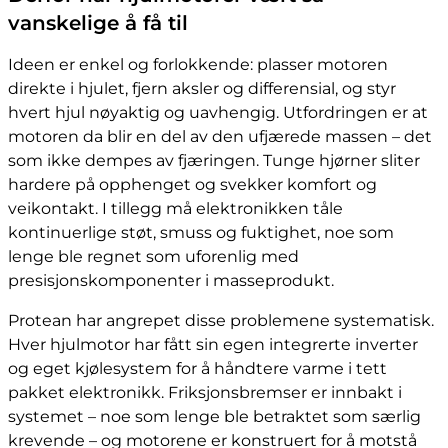
vanskelige å få til
Ideen er enkel og forlokkende: plasser motoren
direkte i hjulet, fjern aksler og differensial, og styr
hvert hjul nøyaktig og uavhengig. Utfordringen er at
motoren da blir en del av den ufjærede massen – det
som ikke dempes av fjæringen. Tunge hjørner sliter
hardere på opphenget og svekker komfort og
veikontakt. I tillegg må elektronikken tåle
kontinuerlige støt, smuss og fuktighet, noe som
lenge ble regnet som uforenlig med
presisjonskomponenter i masseprodukt.
Protean har angrepet disse problemene systematisk.
Hver hjulmotor har fått sin egen integrerte inverter
og eget kjølesystem for å håndtere varme i tett
pakket elektronikk. Friksjonsbremser er innbakt i
systemet – noe som lenge ble betraktet som særlig
krevende – og motorene er konstruert for å motstå