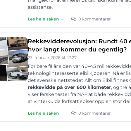
manglet for at en førerløs taxi skal kunne 
assistanse.
Les hele saken →
0 kommentarer
Rekkevidderevolusjon: Rundt 40 e
hvor langt kommer du egentlig?
23. februar 2026 kl. 17:27
For bare få år siden var 40–45 mil rekkevidd
teknologiinteresserte elbilkjøperen. Nå er li
det svenske nettstedet Allt om Elbil finnes
rekkevidde på over 600 kilometer
, og tre
viser ferske tester fra NAF at både rekkevid
at vinterkulda fortsatt spiser opp en stor de
Les hele saken →
0 kommentarer