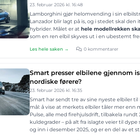
23. februar 2026 kl. 16:48
Lamborghini gjør helomvending i sin elbilst
Lanzador blir lagt på is, og i stedet skal d
hybrider. Målet er at
hele modellrekken ska
som en ren elbil skyves ut i en ubestemt fre
Les hele saken →
0 kommentarer
Smart presser elbilene gjennom isl
nordiske førere?
23. februar 2026 kl. 16:35
Smart har sendt tre av sine nyeste elbiler ti
mål: å vise at merkets elbiler tåler mer en
Pulse, alle med firehjulsdrift, tilbakela run
kuldegrader – på alt fra islagte veier til d
og inn i desember 2025, og er en del av et s