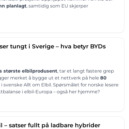
nn planlagt
, samtidig som EU skjerper
ser tungt i Sverige – hva betyr BYDs
 største elbilprodusent
, tar et langt fastere grep
gger merket å bygge ut et nettverk på hele
80
k i svenske Allt om Elbil. Spørsmålet for norske lesere
aktbalanse i elbil-Europa – også her hjemme?
l – satser fullt på ladbare hybrider