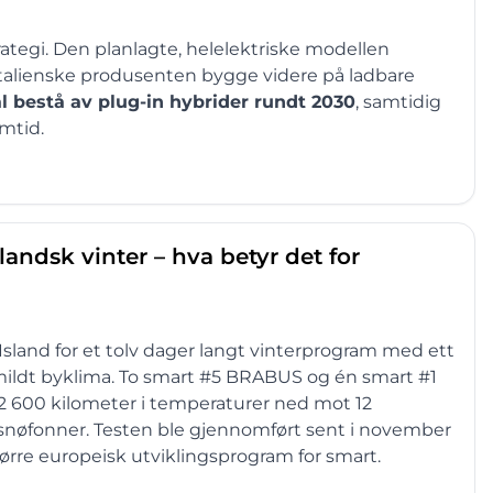
rategi. Den planlagte, helelektriske modellen
en italienske produsenten bygge videre på ladbare
l bestå av plug-in hybrider rundt 2030
, samtidig
mtid.
andsk vinter – hva betyr det for
l Island for et tolv dager langt vinterprogram med ett
n mildt byklima. To smart #5 BRABUS og én smart #1
dt 2 600 kilometer i temperaturer ned mot 12
ype snøfonner. Testen ble gjennomført sent i november
tørre europeisk utviklingsprogram for smart.