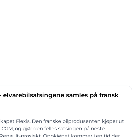
 – elvarebilsatsingene samles på fransk
elskapet Flexis. Den franske bilprodusenten kjøper ut
CGM, og gjør den felles satsingen på neste
id Renault-prosjekt. Oppkjøpet kommer i en tid der