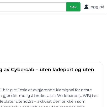
Logg på
Søk
ding av Cybercab – uten ladeport og uten
 gitt Tesla et avgjørende klarsignal for neste
on gjør det mulig å bruke Ultra-Wideband (UWB) i et
adeplater utendørs – akkurat den brikken som