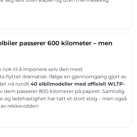
lade seg selv uten kabler og uten menneskelig
lbiler passerer 600 kilometer – men
e nok til å imponere selv den mest
sta flyttet dramatisk. Ifølge en gjennomgang gjort av
 det nå rundt
40 elbilmodeller med offisiell WLTP-
 av dem passerer 800 kilometer på papiret. Samtidig
de og ladehastighet har tatt et stort steg – men også
l av rekkevidden.