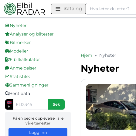
Søk
Katalog
Nyheter
Analyser og biltester
Bilmerker
Modeller
Hjem
»
Nyheter
Elbilkalkulator
Nyheter
Anmeldelser
Statistikk
Sammenligninger
Hent data
Søk
N
Få en bedre opplevelse i alle
våre tjenester
Logg inn