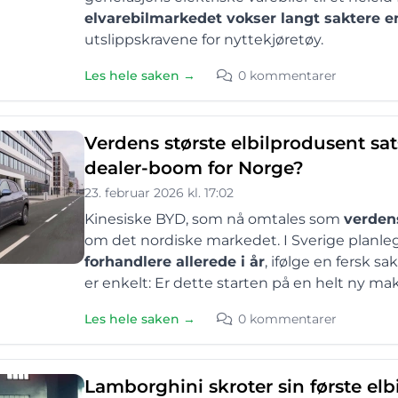
elvarebilmarkedet vokser langt saktere e
utslippskravene for nyttekjøretøy.
Les hele saken →
0 kommentarer
Verdens største elbilprodusent sat
dealer-boom for Norge?
23. februar 2026 kl. 17:02
Kinesiske BYD, som nå omtales som
verdens
om det nordiske markedet. I Sverige planle
forhandlere allerede i år
, ifølge en fersk sa
er enkelt: Er dette starten på en helt ny m
Les hele saken →
0 kommentarer
Lamborghini skroter sin første elbi