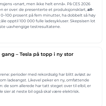
bransjens «snart, men ikke helt ennå». På CES 2026
n er over: de presenterte et produksjonsklart,
all-
 0–100 prosent på fem minutter, ha dobbelt så høy
le opptil 100 000 fulle lade­sykluser. Skepsisen lot
rste uavhengige testresultatene.
gang – Tesla på topp i ny stor
rene: perioder med rekordsalg har blitt avløst av
 om ladeangst. Likevel peker en ny, omfattende
e som allerede har tatt steget over til elbil, er
sier at neste bil også skal være elektrisk.