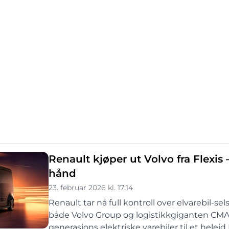
Renault kjøper ut Volvo fra Flexis
hånd
23. februar 2026 kl. 17:14
Renault tar nå full kontroll over elvarebil-s
både Volvo Group og logistikkgiganten CMA 
generasjons elektriske varebiler til et hele