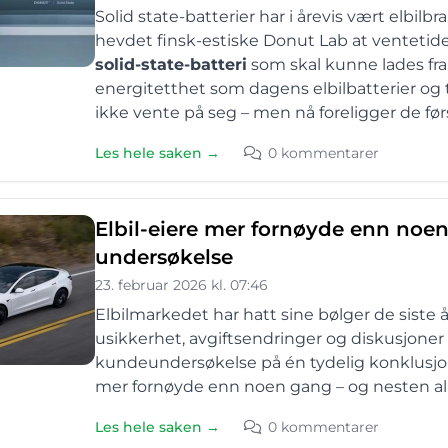
Solid state-batterier har i årevis vært elbil
hevdet finsk-estiske Donut Lab at ventetide
solid-state-batteri
som skal kunne lades fra
energitetthet som dagens elbilbatterier og tå
ikke vente på seg – men nå foreligger de fø
Les hele saken →
0 kommentarer
Elbil-eiere mer fornøyde enn noen 
undersøkelse
23. februar 2026 kl. 07:46
Elbilmarkedet har hatt sine bølger de siste å
usikkerhet, avgiftsendringer og diskusjoner
kundeundersøkelse på én tydelig konklusjon: d
mer fornøyde enn noen gang – og nesten alle 
Les hele saken →
0 kommentarer