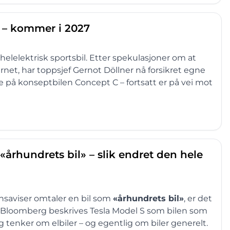
il – kommer i 2027
elelektrisk sportsbil. Etter spekulasjoner om at
net, har toppsjef Gernot Döllner nå forsikret egne
 på konseptbilen Concept C – fortsatt er på vei mot
«århundrets bil» – slik endret den hele
ansaviser omtaler en bil som
«århundrets bil»
, er det
 i Bloomberg beskrives Tesla Model S som bilen som
tenker om elbiler – og egentlig om biler generelt.