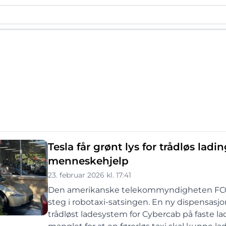
Tesla får grønt lys for trådløs la
menneskehjelp
23. februar 2026 kl. 17:41
Den amerikanske telekommyndigheten FCC har
steg i robotaxi-satsingen. En ny dispensasj
trådløst ladesystem for Cybercab på faste l