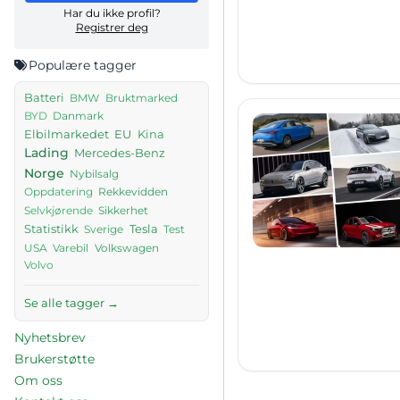
Har du ikke profil?
Registrer deg
Populære tagger
Batteri
BMW
Bruktmarked
Danmark
BYD
Elbilmarkedet
EU
Kina
Lading
Mercedes-Benz
Norge
Nybilsalg
Rekkevidden
Oppdatering
Sikkerhet
Selvkjørende
Tesla
Statistikk
Sverige
Test
USA
Volkswagen
Varebil
Volvo
Se alle tagger →
Nyhetsbrev
Brukerstøtte
Om oss