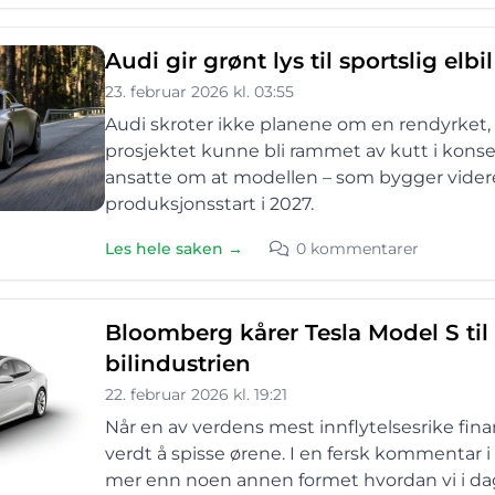
Audi gir grønt lys til sportslig elb
23. februar 2026 kl. 03:55
Audi skroter ikke planene om en rendyrket, h
prosjektet kunne bli rammet av kutt i konser
ansatte om at modellen – som bygger videre
produksjonsstart i 2027.
Les hele saken →
0 kommentarer
Bloomberg kårer Tesla Model S til 
bilindustrien
22. februar 2026 kl. 19:21
Når en av verdens mest innflytelsesrike fin
verdt å spisse ørene. I en fersk kommentar
mer enn noen annen formet hvordan vi i dag 