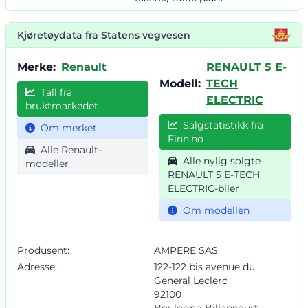
Kjøretøydata fra Statens vegvesen
Merke:
Renault
RENAULT 5 E-
Modell:
TECH
Tall fra
ELECTRIC
bruktmarkedet
Salgstatistikk fra
Om merket
Finn.no
Alle Renault-
Alle nylig solgte
modeller
RENAULT 5 E-TECH
ELECTRIC-biler
Om modellen
Produsent:
AMPERE SAS
Adresse:
122-122 bis avenue du
General Leclerc
92100
Boulogne-Billancourt