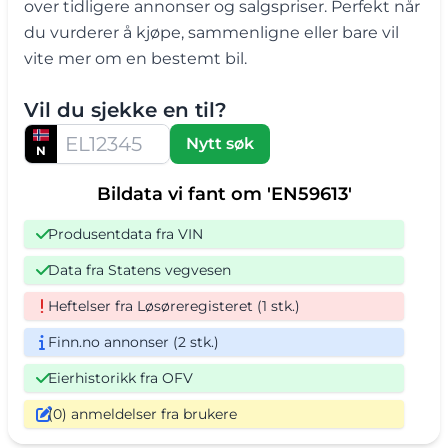
over tidligere annonser og salgspriser. Perfekt når
du vurderer å kjøpe, sammenligne eller bare vil
vite mer om en bestemt bil.
Vil du sjekke en til?
Nytt søk
N
Bildata vi fant om 'EN59613'
Produsentdata fra VIN
Data fra Statens vegvesen
Heftelser fra Løsøreregisteret (1 stk.)
Finn.no annonser (2 stk.)
Eierhistorikk fra OFV
(0) anmeldelser fra brukere