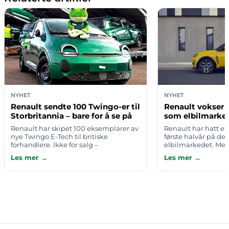
NYHET
NYHET
Renault sendte 100 Twingo-er til
Renault vokser d
Storbritannia – bare for å se på
som elbilmarked
Renault har skipet 100 eksemplarer av
Renault har hatt et
nye Twingo E-Tech til britiske
første halvår på de
forhandlere. Ikke for salg –
elbilmarkedet. Me
utelukkende for statisk utstilling. Bilen
helhet vokste med 3
Les mer →
Les mer →
er der, du kan se på den, ta på den,
seks første måneder
set…
elbils…