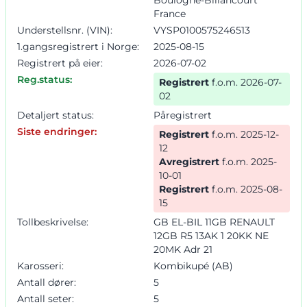
France
Understellsnr. (VIN):
VYSP0100575246513
1.gangsregistrert i Norge:
2025-08-15
Registrert på eier:
2026-07-02
Reg.status:
Registrert
f.o.m. 2026-07-
02
Detaljert status:
Påregistrert
Siste endringer:
Registrert
f.o.m. 2025-12-
12
Avregistrert
f.o.m. 2025-
10-01
Registrert
f.o.m. 2025-08-
15
Tollbeskrivelse:
GB EL-BIL 11GB RENAULT
12GB R5 13AK 1 20KK NE
20MK Adr 21
Karosseri:
Kombikupé (AB)
Antall dører:
5
Antall seter:
5