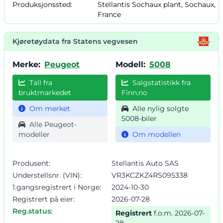
Produksjonssted:
Stellantis Sochaux plant, Sochaux,
France
Kjøretøydata fra Statens vegvesen
Merke:
Peugeot
Modell:
5008
Tall fra
Salgstatistikk fra
bruktmarkedet
Finn.no
Om merket
Alle nylig solgte
5008-biler
Alle Peugeot-
modeller
Om modellen
Produsent:
Stellantis Auto SAS
Understellsnr. (VIN):
VR3KCZKZ4RS095338
1.gangsregistrert i Norge:
2024-10-30
Registrert på eier:
2026-07-28
Reg.status:
Registrert
f.o.m. 2026-07-
28