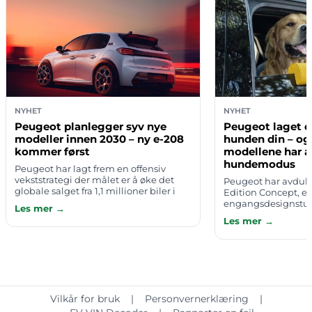
NYHET
NYHET
Peugeot planlegger syv nye
Peugeot laget en
modeller innen 2030 – ny e-208
hunden din – og
kommer først
modellene har a
hundemodus
Peugeot har lagt frem en offensiv
vekststrategi der målet er å øke det
Peugeot har avduk
globale salget fra 1,1 millioner biler i
Edition Concept, e
fjor til 1,5 millioner innen 2030. For å
engangsdesignstud
Les mer →
komme dit satser det fransk…
hvordan fremtidens 
Les mer →
bedre reisefeller f
er utviklet i samar
Vilkår for bruk
|
Personvernerklæring
|