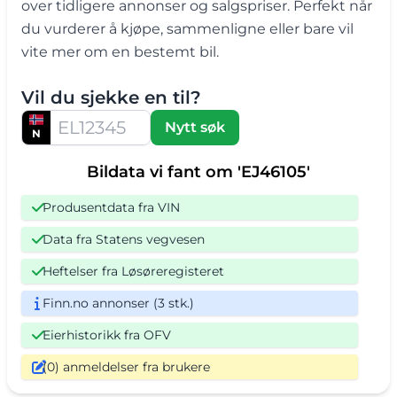
over tidligere annonser og salgspriser. Perfekt når
du vurderer å kjøpe, sammenligne eller bare vil
vite mer om en bestemt bil.
Vil du sjekke en til?
Nytt søk
N
Bildata vi fant om 'EJ46105'
Produsentdata fra VIN
Data fra Statens vegvesen
Heftelser fra Løsøreregisteret
Finn.no annonser (3 stk.)
Eierhistorikk fra OFV
(0) anmeldelser fra brukere