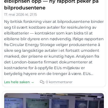
elbilprisen opp — ny rapport peker på
bilprodusentene
17. mai 2026 kl. 21:15
Ny britisk forskning viser at bilprodusentene binder
seg til svært kostbare avtaler for resirkulering av
elbilbatterier — kontrakter som kan bidra til at
elbilene blir dyrere enn nødvendig. Ifølge rapporten
fra Circular Energy Storage velger produsentene å
sikre seg langsiktige avtaler i et fortsatt umodent
marked, der prisene er kunstig høye. Analysen fra
det London-baserte firmaet dokumenterer at
kostnadene for å oppfylle EUs miljøkrav er
betydelig høyere enn de trenger å være. EUs…
Les hele saken →
0 kommentarer