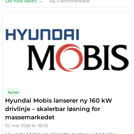
Les hele saken →
0 kommentarer
Nyhet
Hyundai Mobis lanserer ny 160 kW
drivlinje – skalerbar løsning for
massemarkedet
10. mai 2026 kl. 18:03