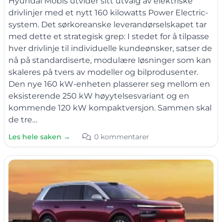
Hyundai Mobis utvider sitt utvalg av elektriske
drivlinjer med et nytt 160 kilowatts Power Electric-
system. Det sørkoreanske leverandørselskapet tar
med dette et strategisk grep: I stedet for å tilpasse
hver drivlinje til individuelle kundeønsker, satser de
nå på standardiserte, modulære løsninger som kan
skaleres på tvers av modeller og bilprodusenter.
Den nye 160 kW-enheten plasserer seg mellom en
eksisterende 250 kW høyytelsesvariant og en
kommende 120 kW kompaktversjon. Sammen skal
de tre…
Les hele saken →
0 kommentarer