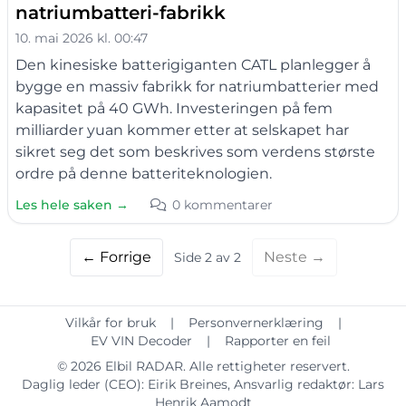
natriumbatteri-fabrikk
10. mai 2026 kl. 00:47
Den kinesiske batterigiganten CATL planlegger å
bygge en massiv fabrikk for natriumbatterier med
kapasitet på 40 GWh. Investeringen på fem
milliarder yuan kommer etter at selskapet har
sikret seg det som beskrives som verdens største
ordre på denne batteriteknologien.
Les hele saken →
0 kommentarer
← Forrige
Neste →
Side 2 av 2
Vilkår for bruk
|
Personvernerklæring
|
EV VIN Decoder
|
Rapporter en feil
© 2026
Elbil RADAR
. Alle rettigheter reservert.
Daglig leder (CEO):
Eirik Breines
, Ansvarlig redaktør:
Lars
Henrik Aamodt