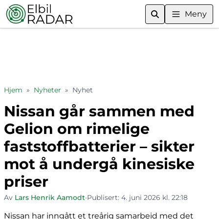
Meny
Hjem
»
Nyheter
»
Nyhet
Nissan går sammen med
Gelion om rimelige
faststoffbatterier – sikter
mot å undergå kinesiske
priser
Av
Lars Henrik Aamodt
•
Publisert:
4. juni 2026 kl. 22:18
Nissan har inngått et treårig samarbeid med det