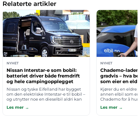
Relaterte artikler
NYHET
NYHET
Nissan Interstar-e som bobil:
Chademo-ladern
batteriet driver både fremdrift
gradvis – hva be
og hele campingopplegget
som eier en eldr
Nissan og tyske Eifelland har bygget
Kjører du en eldre N
om den elektriske Interstar-e til bobil –
annen elbil som er
og utnytter noe en dieselbil aldri kan
Chademo for å hurti
tilby: det store bilbatteriet fungerer
grunn til å følge 
Les mer →
Les mer →
som strømkilde for hele…
standarden er på ful
ladeoperatø…