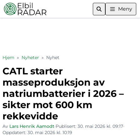
Meny
Hjem
»
Nyheter
»
Nyhet
CATL starter
masseproduksjon av
natriumbatterier i 2026 –
sikter mot 600 km
rekkevidde
Av
Lars Henrik Aamodt
•
Publisert:
30. mai 2026 kl. 09:17
•
Oppdatert:
30. mai 2026 kl. 10:19