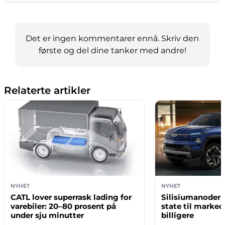
Det er ingen kommentarer ennå. Skriv den
første og del dine tanker med andre!
Relaterte artikler
NYHET
NYHET
CATL lover superrask lading for
Silisiumanoder k
varebiler: 20–80 prosent på
state til marked
under sju minutter
billigere