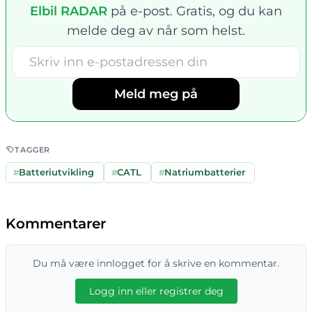
Elbil RADAR
på e-post. Gratis, og du kan
melde deg av når som helst.
Meld meg på
TAGGER
#
Batteriutvikling
#
CATL
#
Natriumbatterier
Kommentarer
Du må være innlogget for å skrive en kommentar.
Logg inn eller registrer deg