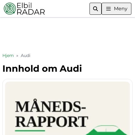
Meny
Hjem
»
Audi
Innhold om Audi