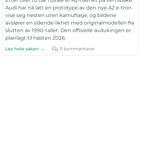
Etter over to tiår i dvale er A2-navnet på vei tilbake.
Audi har nå latt en prototype av den nye A2 e-tron
vise seg nesten uten kamuflasje, og bildene
avslører en slående likhet med originalmodellen fra
slutten av 1990-tallet. Den offisielle avdukingen er
planlagt til høsten 2026.
Les hele saken →
0 kommentarer