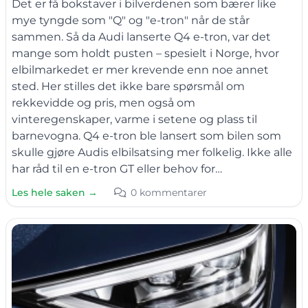
Det er få bokstaver i bilverdenen som bærer like
mye tyngde som "Q" og "e-tron" når de står
sammen. Så da Audi lanserte Q4 e-tron, var det
mange som holdt pusten – spesielt i Norge, hvor
elbilmarkedet er mer krevende enn noe annet
sted. Her stilles det ikke bare spørsmål om
rekkevidde og pris, men også om
vinteregenskaper, varme i setene og plass til
barnevogna. Q4 e-tron ble lansert som bilen som
skulle gjøre Audis elbilsatsing mer folkelig. Ikke alle
har råd til en e-tron GT eller behov for…
Les hele saken →
0 kommentarer