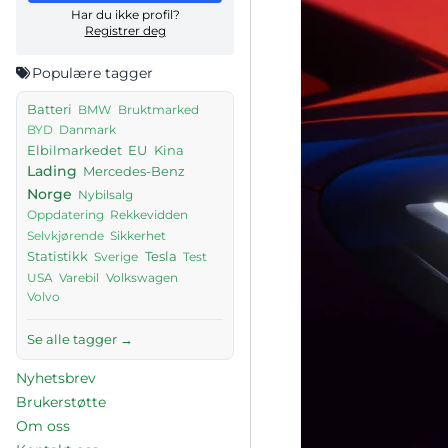
Har du ikke profil?
Registrer deg
Populære tagger
Batteri
BMW
Bruktmarked
Danmark
BYD
Elbilmarkedet
EU
Kina
Lading
Mercedes-Benz
Norge
Nybilsalg
Rekkevidden
Oppdatering
Sikkerhet
Selvkjørende
Tesla
Statistikk
Sverige
Test
USA
Volkswagen
Varebil
Volvo
Se alle tagger →
Nyhetsbrev
Brukerstøtte
Om oss