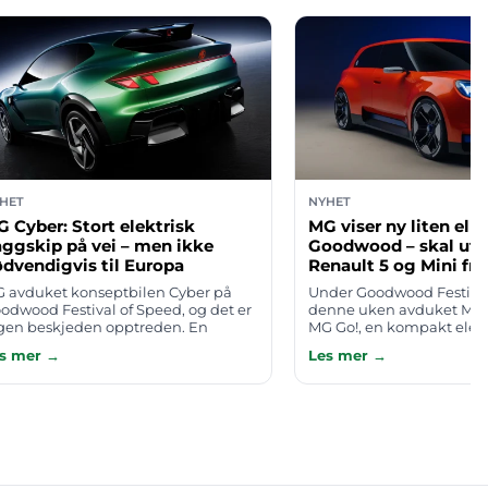
HET
NYHET
 Cyber: Stort elektrisk
MG viser ny liten elbi
aggskip på vei – men ikke
Goodwood – skal utf
dvendigvis til Europa
Renault 5 og Mini fra
 avduket konseptbilen Cyber på
Under Goodwood Festival
odwood Festival of Speed, og det er
denne uken avduket MG 
gen beskjeden opptreden. En
MG Go!, en kompakt elekt
sten fem meter lang elektrisk SUV
B-segmentet som gir et t
s mer →
Les mer →
d tydelige premium-ambisjoner
forvarsel om hva merket 
al peke u…
selge …