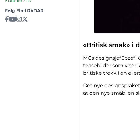
Kontakt oss
Følg Elbil RADAR
«Britisk smak» i 
MGs designsjef Jozef
teasebilder som viser 
britiske trekk i en elle
Det nye designspråket 
at den nye småbilen sk