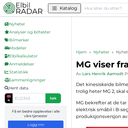
Søk
Katalog
Nyheter
Analyser og biltester
Bilmerker
Modeller
Hjem
»
Nyheter
»
Nyhet
Elbilkalkulator
MG viser fr
Anmeldelser
Statistikk
Av
Lars Henrik Aamodt
•
P
Sammenligninger
Det kinesiskeide bilmer
Hent data
trolig heter MG 2, skal
Søk
N
MG bekrefter at de tar
elektrisk småbil i B-s
Få en bedre opplevelse i alle
våre tjenester
produksjonsversjon av 
Logg inn