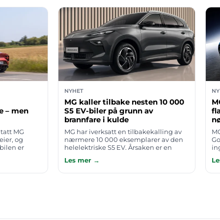
NYHET
NY
MG kaller tilbake nesten 10 000
MG
ye – men
S5 EV-biler på grunn av
fl
brannfare i kulde
nø
tatt MG
MG har iverksatt en tilbakekalling av
MG
eier, og
nærmere 10 000 eksemplarer av den
Go
bilen er
helelektriske S5 EV. Årsaken er en
in
kinner og
potensiell brannrisiko: ved lave
ne
Les mer →
Le
t vanskelig å
temperaturer kan kjøleviften fryse fast,
me
…
sk