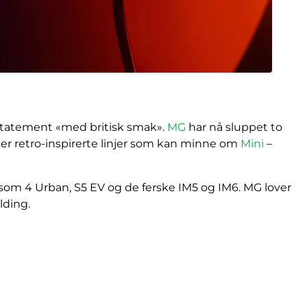
tatement «med britisk smak».
MG
har nå sluppet to
der retro-inspirerte linjer som kan minne om
Mini
–
som 4 Urban, S5 EV og de ferske IM5 og IM6. MG lover
lding.