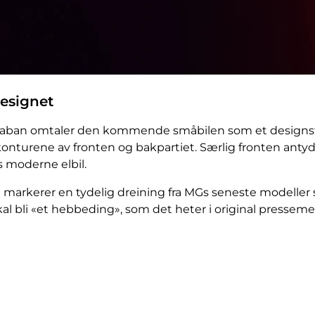
designet
 Kaban omtaler den kommende småbilen som et designs
konturene av fronten og bakpartiet. Særlig fronten anty
rs moderne elbil.
markerer en tydelig dreining fra MGs seneste modeller 
al bli «et hebbeding», som det heter i original presseme