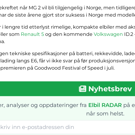
ekreftet når MG 2 vil bli tilgjengelig i Norge, men tidlig
ar de siste årene gjort stor suksess i Norge med model
r i lengre tid etterlyst rimelige, kompakte elbiler med a
ller som
Renault 5
og den kommende
Volkswagen
ID.2 
a.
gen tekniske spesifikasjoner på batteri, rekkevidde, ladeef
lading langs E6, får vi ikke svar på før produksjonsversjon
r premieren på Goodwood Festival of Speed i juli.
Nyhetsbrev
r, analyser og oppdateringer fra
Elbil RADAR
på e
når som helst.