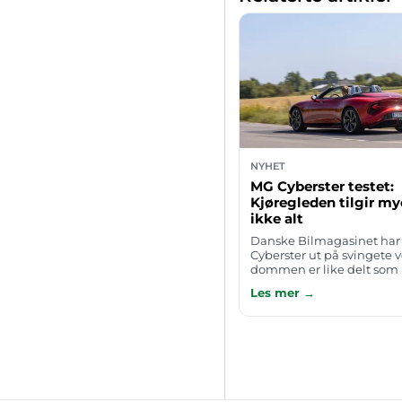
NYHET
MG Cyberster testet:
Kjøregleden tilgir m
ikke alt
Danske Bilmagasinet har 
Cyberster ut på svingete v
dommen er like delt som 
fascinerende: Når solen s
Les mer →
asfalten slynger seg, er de
hold…