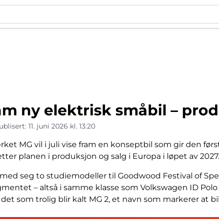
am ny elektrisk småbil – prod
ublisert:
11. juni 2026 kl. 13:20
ket MG vil i juli vise fram en konseptbil som gir den før
 etter planen i produksjon og salg i Europa i løpet av 2027
 med seg to studiemodeller til Goodwood Festival of Spe
egmentet – altså i samme klasse som Volkswagen ID Polo 
det som trolig blir kalt MG 2, et navn som markerer at 