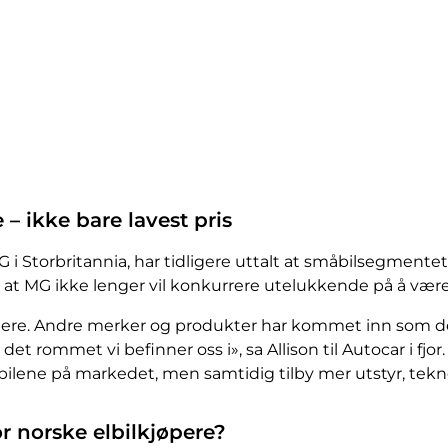
– ikke bare lavest pris
 MG i Storbritannia, har tidligere uttalt at småbilsegmen
 at MG ikke lenger vil konkurrere utelukkende på å være b
dere. Andre merker og produkter har kommet inn som de bi
e det rommet vi befinner oss i», sa Allison til Autocar i fjo
elbilene på markedet, men samtidig tilby mer utstyr, tekno
or norske elbilkjøpere?