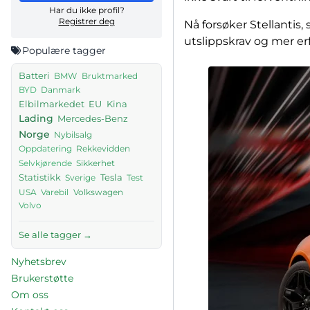
Har du ikke profil?
Registrer deg
Nå forsøker Stellantis
utslippskrav og mer erf
Populære tagger
Batteri
BMW
Bruktmarked
Danmark
BYD
Elbilmarkedet
EU
Kina
Lading
Mercedes-Benz
Norge
Nybilsalg
Rekkevidden
Oppdatering
Sikkerhet
Selvkjørende
Tesla
Statistikk
Sverige
Test
USA
Volkswagen
Varebil
Volvo
Se alle tagger →
Nyhetsbrev
Brukerstøtte
Om oss