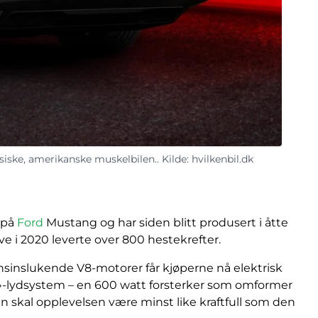
iske, amerikanske muskelbilen.. Kilde: hvilkenbil.dk
 på
Ford
Mustang og har siden blitt produsert i åtte
e i 2020 leverte over 800 hestekrefter.
nsinslukende V8-motorer får kjøperne nå elektrisk
ic»-lydsystem – en 600 watt forsterker som omformer
n skal opplevelsen være minst like kraftfull som den