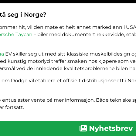
tå seg i Norge?
ommer hit, vil den møte et helt annet marked enn i USA.
rsche Taycan
– biler med dokumentert rekkevidde, etabl
na
EV skiller seg ut med sitt klassiske muskelbildesign o
d kunstig motorlyd treffer smaken hos kjøpere som verdse
pørsmål ved de innledende kvalitetsproblemene bilen har
t om Dodge vil etablere et offisielt distribusjonsnett i 
e entusiaster vente på mer informasjon. Både tekniske s
 fortsatt.
Nyhetsbrev