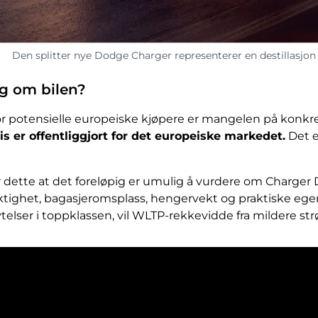
Den splitter nye Dodge Charger representerer en destillasjon a
ig om bilen?
or potensielle europeiske kjøpere er mangelen på konkr
is er offentliggjort for det europeiske markedet.
Det er
r dette at det foreløpig er umulig å vurdere om Charger
tighet, bagasjeromsplass, hengervekt og praktiske ege
telser i toppklassen, vil WLTP-rekkevidde fra mildere strø