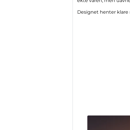
ekte varen, men uavhen
Designet henter klare 