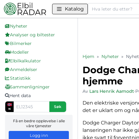
Søk
Katalog
Nyheter
Analyser og biltester
Bilmerker
Modeller
Hjem
»
Nyheter
»
Nyhet
Elbilkalkulator
Dodge Char
Anmeldelser
Statistikk
hjemme
Sammenligninger
Av
Lars Henrik Aamodt
•
P
Hent data
Den elektriske versjon
Søk
N
det er uklart om og nå
Få en bedre opplevelse i alle
Dodge Charger Daytona 
våre tjenester
lanseringen har ikke g
Logg inn
ikke svart til forventn