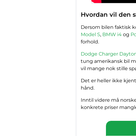
Hvordan vil den s
Dersom bilen faktisk k
Model S
,
BMW i4
og
Po
forhold.
Dodge Charger Dayto
tung amerikansk bil me
vil mange nok stille s
Det er heller ikke kjen
hånd.
Inntil videre må norsk
konkrete priser mangler