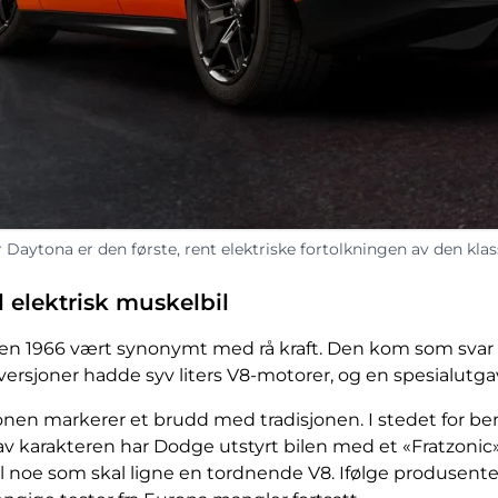
aytona er den første, rent elektriske fortolkningen av den klass
l elektrisk muskelbil
en 1966 vært synonymt med rå kraft. Den kom som svar
versjoner hadde syv liters V8-motorer, og en spesialutgav
nen markerer et brudd med tradisjonen. I stedet for be
e av karakteren har Dodge utstyrt bilen med et «Fratzon
il noe som skal ligne en tordnende V8. Ifølge produsente