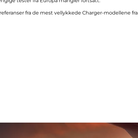
gige tester fra Europa mangler fortsatt.
referanser fra de mest vellykkede Charger-modellene fra 