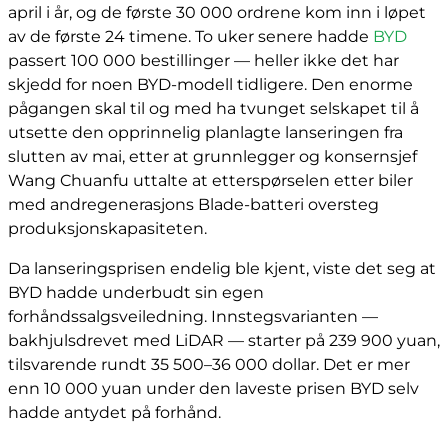
april i år, og de første 30 000 ordrene kom inn i løpet
av de første 24 timene. To uker senere hadde
BYD
passert 100 000 bestillinger — heller ikke det har
skjedd for noen BYD-modell tidligere. Den enorme
pågangen skal til og med ha tvunget selskapet til å
utsette den opprinnelig planlagte lanseringen fra
slutten av mai, etter at grunnlegger og konsernsjef
Wang Chuanfu uttalte at etterspørselen etter biler
med andregenerasjons Blade-batteri oversteg
produksjonskapasiteten.
Da lanseringsprisen endelig ble kjent, viste det seg at
BYD hadde underbudt sin egen
forhåndssalgsveiledning. Innstegsvarianten —
bakhjulsdrevet med LiDAR — starter på 239 900 yuan,
tilsvarende rundt 35 500–36 000 dollar. Det er mer
enn 10 000 yuan under den laveste prisen BYD selv
hadde antydet på forhånd.