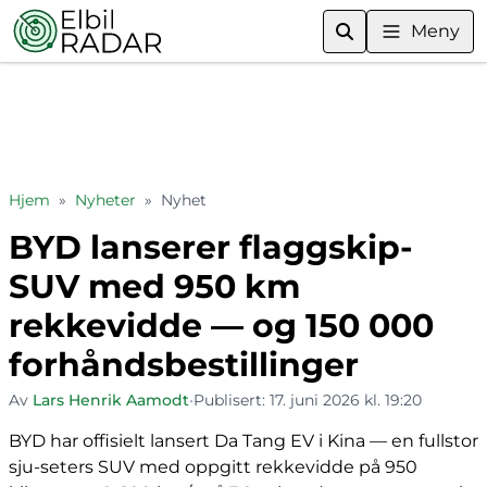
Meny
Hjem
»
Nyheter
»
Nyhet
BYD lanserer flaggskip-
SUV med 950 km
rekkevidde — og 150 000
forhåndsbestillinger
Av
Lars Henrik Aamodt
•
Publisert:
17. juni 2026 kl. 19:20
BYD har offisielt lansert Da Tang EV i Kina — en fullstor
sju-seters SUV med oppgitt rekkevidde på 950