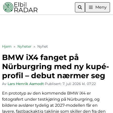
Meny
Hjem
»
Nyheter
»
Nyhet
BMW iX4 fanget på
Nürburgring med ny kupé-
profil – debut nærmer seg
Av
Lars Henrik Aamodt
•
Publisert:
7. juli 2026 kl. 07:22
En prototyp av den kommende BMW iX4 er
fotografert under testkjøring på Nürburgring, og
bildene avslører tydelig at 2027-modellen får en
lavere, fastbackaktig taklinje som skiller den fra den