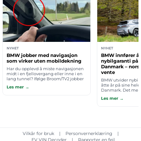
NYHET
NYHET
BMW jobber med navigasjon
BMW innfører åt
som virker uten mobildekning
nybilgaranti på e
Danmark – nors
Har du opplevd å miste navigasjonen
vente
midt i en fjellovergang eller inne i en
lang tunnel? Ifølge Broom/TV2 jobber
BMW utvider nybilga
BMW med en løsning som skal gjøre
åtte år på sine hele
Les mer →
nettopp dette til fortiden.
Danmark. Det meld
tirsdag 4. august 2
Les mer →
i kraft umiddelbart
Vilkår for bruk
|
Personvernerklæring
|
EV VIN Decoder
|
Rapporter en feil