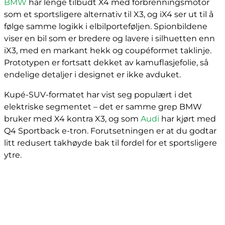
BMW
har lenge tilbudt X4 med forbrenningsmotor
som et sportsligere alternativ til X3, og iX4 ser ut til å
følge samme logikk i elbilporteføljen. Spionbildene
viser en bil som er bredere og lavere i silhuetten enn
iX3, med en markant hekk og coupéformet taklinje.
Prototypen er fortsatt dekket av kamuflasjefolie, så
endelige detaljer i designet er ikke avduket.
Kupé-SUV-formatet har vist seg populært i det
elektriske segmentet – det er samme grep BMW
bruker med X4 kontra X3, og som
Audi
har kjørt med
Q4 Sportback e-tron. Forutsetningen er at du godtar
litt redusert takhøyde bak til fordel for et sportsligere
ytre.