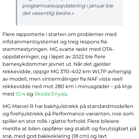
programvareoppdatering i januar ble
det vesentlig bedre.»
Flere rapporterte i starten om problemer med
infotainmentsystemet og treg respons fra
stemmestyringen. MG svarte raskt med OTA-
oppdateringer, og i løpet av 2022 ble flere
barnesykdommer jevnet ut. Når det gjelder
rekkevidde, oppgir MG 370–402 km WLTP avhengig
av modell, men vintermålinger fra NAF viste reell
rekkevidde ned mot 280 km i minusgrader – på linje
med
ID.4
og
Skoda Enyaq
.
MG Marvel R har bakhjulstrekk på standardmodellen
og firehjulstrekk på Performance-varianten, noe som
spiller en stor rolle i glatte forhold. Flere bileiere
meldte at bilen oppfører seg stabilt og forutsigbart på
snø, med god bakkeklaring (18 cm) og lavt