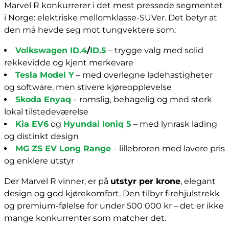
Marvel R konkurrerer i det mest pressede segmentet
i Norge: elektriske mellomklasse-SUVer. Det betyr at
den må hevde seg mot tungvektere som:
Volkswagen ID.4
/
ID.5
– trygge valg med solid
rekkevidde og kjent merkevare
Tesla Model Y
– med overlegne ladehastigheter
og software, men stivere kjøreopplevelse
Skoda Enyaq
– romslig, behagelig og med sterk
lokal tilstedeværelse
Kia EV6
og
Hyundai Ioniq 5
– med lynrask lading
og distinkt design
MG ZS EV Long Range
– lillebroren med lavere pris
og enklere utstyr
Der Marvel R vinner, er på
utstyr per krone
, elegant
design og god kjørekomfort. Den tilbyr firehjulstrekk
og premium-følelse for under 500 000 kr – det er ikke
mange konkurrenter som matcher det.