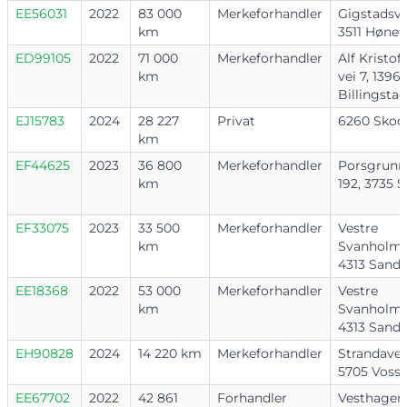
EE56031
2022
83 000
Merkeforhandler
Gigstadsvei
km
3511 Hønef
ED99105
2022
71 000
Merkeforhandler
Alf Kristof
km
vei 7, 1396
Billingstad
EJ15783
2024
28 227
Privat
6260 Skod
km
EF44625
2023
36 800
Merkeforhandler
Porsgrunn
km
192, 3735 S
EF33075
2023
33 500
Merkeforhandler
Vestre
km
Svanholme
4313 Sand
EE18368
2022
53 000
Merkeforhandler
Vestre
km
Svanholme
4313 Sand
EH90828
2024
14 220 km
Merkeforhandler
Strandaveg
5705 Voss
EE67702
2022
42 861
Forhandler
Vesthagen 