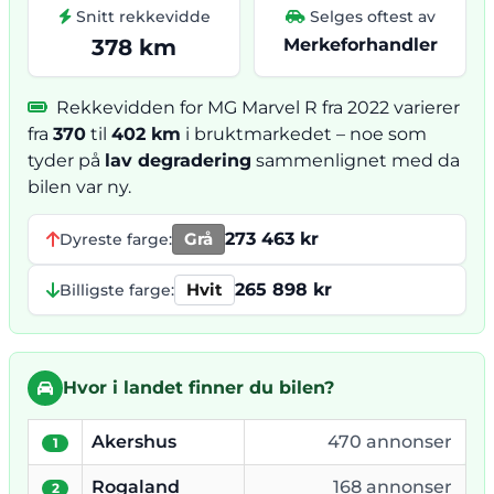
Snitt rekkevidde
Selges oftest av
378 km
Merkeforhandler
Rekkevidden for MG Marvel R fra 2022 varierer
fra
370
til
402 km
i bruktmarkedet – noe som
tyder på
lav degradering
sammenlignet med da
bilen var ny.
Grå
273 463 kr
Dyreste farge:
Hvit
265 898 kr
Billigste farge:
Hvor i landet finner du bilen?
Akershus
470 annonser
1
Rogaland
168 annonser
2