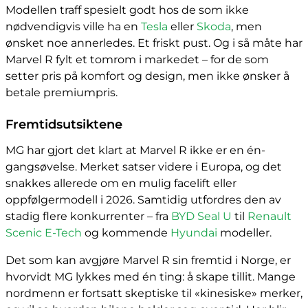
Modellen traff spesielt godt hos de som ikke
nødvendigvis ville ha en
Tesla
eller
Skoda
, men
ønsket noe annerledes. Et friskt pust. Og i så måte har
Marvel R fylt et tomrom i markedet – for de som
setter pris på komfort og design, men ikke ønsker å
betale premiumpris.
Fremtidsutsiktene
MG har gjort det klart at Marvel R ikke er en én-
gangsøvelse. Merket satser videre i Europa, og det
snakkes allerede om en mulig facelift eller
oppfølgermodell i 2026. Samtidig utfordres den av
stadig flere konkurrenter – fra
BYD Seal U
til
Renault
Scenic E-Tech
og kommende
Hyundai
modeller.
Det som kan avgjøre Marvel R sin fremtid i Norge, er
hvorvidt MG lykkes med én ting: å skape tillit. Mange
nordmenn er fortsatt skeptiske til «kinesiske» merker,