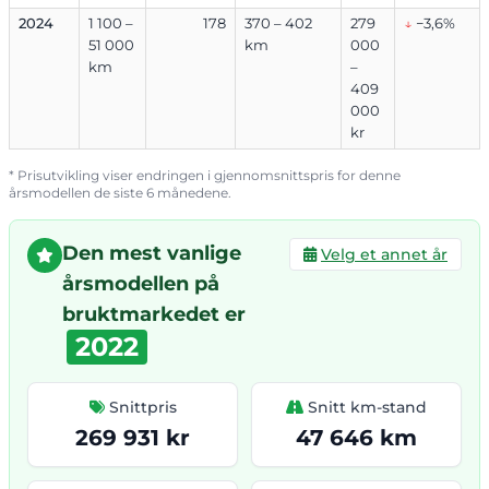
2024
1 100 –
178
370 – 402
279
↓
−3,6%
51 000
km
000
km
–
409
000
kr
* Prisutvikling viser endringen i gjennomsnittspris for denne
årsmodellen de siste 6 månedene.
Den mest vanlige
Velg et annet år
årsmodellen på
bruktmarkedet er
2022
Snittpris
Snitt km-stand
269 931 kr
47 646 km