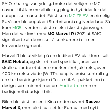
SAICs strategi var tydelig: bruke det velkjente MG-
navnet til å lansere elbiler og plug-in hybrider for det
europeiske markedet. Først kom
MG ZS EV
, en rimelig
SUV som ble populær i Storbritannia og Nederland. Så
kom
MG5
– verdens første elektriske stasjonsvogn.
Men det var først med
MG Marvel R
i 2021 at SAIC
signaliserte at de ønsket å konkurrere i et mer
krevende segment.
Marvel R ble utviklet på en dedikert EV-plattform kalt
SAIC Nebula
, og skiltet med spesifikasjoner som
skulle utfordre etablerte merker: firehjulstrekk, over
400 km rekkevidde (WLTP), adaptiv cruisekontroll og
en stor berøringsskjerm i Tesla-stil. Alt pakket inn i et
design som minnet mer om
Audi e-tron
enn en
tradisjonell «budsjettbil».
Bilen ble først lansert i Kina under navnet
Roewe
Marvel X
, men ble tilpasset for Europa med nytt