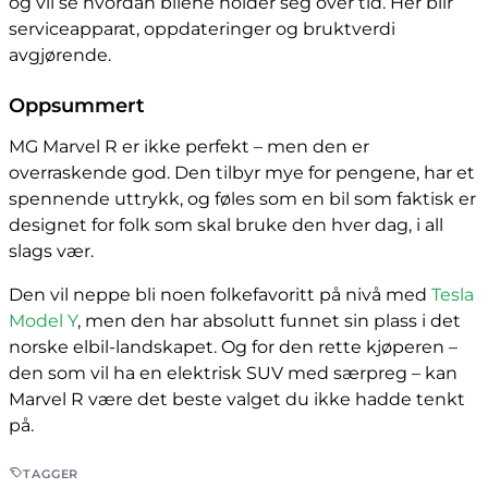
og vil se hvordan bilene holder seg over tid. Her blir
serviceapparat, oppdateringer og bruktverdi
avgjørende.
Oppsummert
MG Marvel R er ikke perfekt – men den er
overraskende god. Den tilbyr mye for pengene, har et
spennende uttrykk, og føles som en bil som faktisk er
designet for folk som skal bruke den hver dag, i all
slags vær.
Den vil neppe bli noen folkefavoritt på nivå med
Tesla
Model Y
, men den har absolutt funnet sin plass i det
norske elbil-landskapet. Og for den rette kjøperen –
den som vil ha en elektrisk SUV med særpreg – kan
Marvel R være det beste valget du ikke hadde tenkt
på.
TAGGER