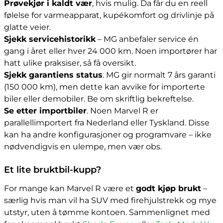
Prøvekjør i kaldt vær
, hvis mulig. Da får du en reell
følelse for varmeapparat, kupékomfort og drivlinje på
glatte veier.
Sjekk servicehistorikk
– MG anbefaler service én
gang i året eller hver 24 000 km. Noen importører har
hatt ulike praksiser, så få oversikt.
Sjekk garantiens status
. MG gir normalt 7 års garanti
(150 000 km), men dette kan avvike for importerte
biler eller demobiler. Be om skriftlig bekreftelse.
Se etter importbiler
. Noen Marvel R er
parallellimportert fra Nederland eller Tyskland. Disse
kan ha andre konfigurasjoner og programvare – ikke
nødvendigvis en ulempe, men vær obs.
Et lite bruktbil-kupp?
For mange kan Marvel R være et
godt kjøp brukt
–
særlig hvis man vil ha SUV med firehjulstrekk og mye
utstyr, uten å tømme kontoen. Sammenlignet med