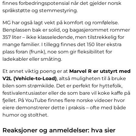
finnes forbedringspotensial når det gjelder norsk
språkstøtte og stemmestyring.
MG har også lagt vekt på komfort og romfølelse.
Benplassen bak er solid, og bagasjerommet rommer
357 liter – ikke klasseledende, men tilstrekkelig for
mange familier. I tillegg finnes det 150 liter ekstra
plass foran (frunk), noe som gir fleksibilitet for
ladekabler eller småting.
Et annet viktig poeng er at
Marvel R er utstyrt med
V2L (Vehicle-to-Load)
, altså muligheten til å bruke
bilen som strømkilde. Det er perfekt for hyttefolk,
festivalentusiaster eller de som bare vil koke kaffe på
fjellet. På YouTube finnes flere norske videoer hvor
eiere demonstrerer dette i praksis – ofte med både
humor og stolthet.
Reaksjoner og anmeldelser: hva sier