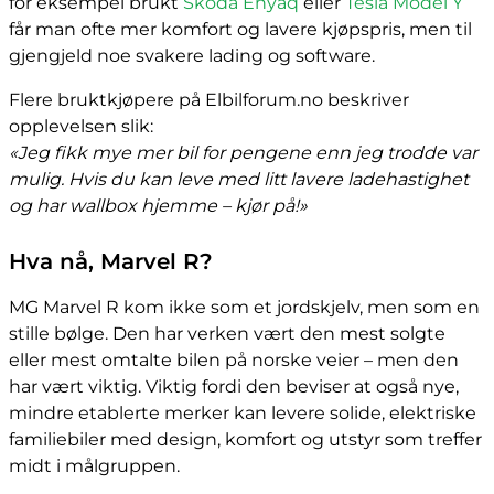
for eksempel brukt
Skoda Enyaq
eller
Tesla Model Y
får man ofte mer komfort og lavere kjøpspris, men til
gjengjeld noe svakere lading og software.
Flere bruktkjøpere på Elbilforum.no beskriver
opplevelsen slik:
«Jeg fikk mye mer bil for pengene enn jeg trodde var
mulig. Hvis du kan leve med litt lavere ladehastighet
og har wallbox hjemme – kjør på!»
Hva nå, Marvel R?
MG Marvel R kom ikke som et jordskjelv, men som en
stille bølge. Den har verken vært den mest solgte
eller mest omtalte bilen på norske veier – men den
har vært viktig. Viktig fordi den beviser at også nye,
mindre etablerte merker kan levere solide, elektriske
familiebiler med design, komfort og utstyr som treffer
midt i målgruppen.