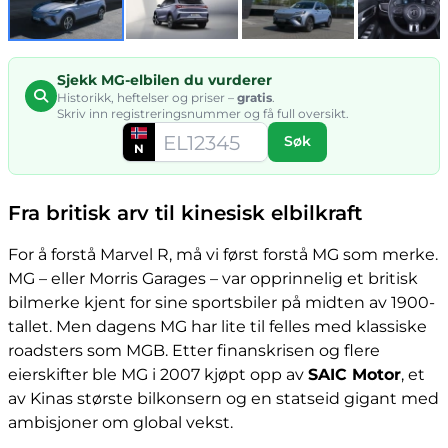
Sjekk MG-elbilen du vurderer
Historikk, heftelser og priser –
gratis
.
Skriv inn registreringsnummer og få full oversikt.
Søk
N
Fra britisk arv til kinesisk elbilkraft
For å forstå Marvel R, må vi først forstå MG som merke.
MG – eller Morris Garages – var opprinnelig et britisk
bilmerke kjent for sine sportsbiler på midten av 1900-
tallet. Men dagens MG har lite til felles med klassiske
roadsters som MGB. Etter finanskrisen og flere
eierskifter ble MG i 2007 kjøpt opp av
SAIC Motor
, et
av Kinas største bilkonsern og en statseid gigant med
ambisjoner om global vekst.