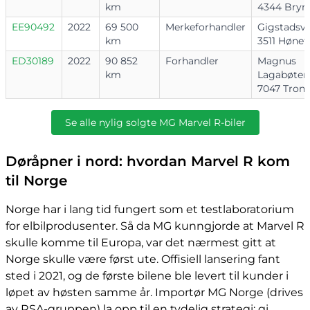
km
4344 Bryn
EE90492
2022
69 500
Merkeforhandler
Gigstadsvei
km
3511 Hønef
ED30189
2022
90 852
Forhandler
Magnus
km
Lagabøters
7047 Tron
Se alle nylig solgte MG Marvel R-biler
Døråpner i nord: hvordan Marvel R kom
til Norge
Norge har i lang tid fungert som et testlaboratorium
for elbilprodusenter. Så da MG kunngjorde at Marvel R
skulle komme til Europa, var det nærmest gitt at
Norge skulle være først ute. Offisiell lansering fant
sted i 2021, og de første bilene ble levert til kunder i
løpet av høsten samme år. Importør MG Norge (drives
av RSA-gruppen) la opp til en tydelig strategi: gi