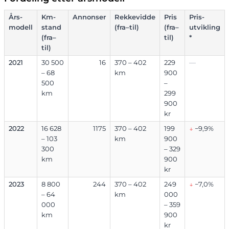
Års-
Km-
Annonser
Rekkevidde
Pris
Pris-
modell
stand
(fra–til)
(fra–
utvikling
(fra–
til)
*
til)
2021
30 500
16
370 – 402
229
—
– 68
km
900
500
–
km
299
900
kr
2022
16 628
1175
370 – 402
199
↓
−9,9%
– 103
km
900
300
– 329
km
900
kr
2023
8 800
244
370 – 402
249
↓
−7,0%
– 64
km
000
000
– 359
km
900
kr