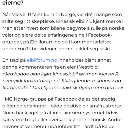
eierne?
Når Marvel R først kom til Norge, var det mange som
stilte seg litt skeptiske. Kinesisk elbil? Ukjent merke?
Men etter hvert som bilene begynte å rulle på norske
veier og eiere delte erfaringene sine i Facebook-
grupper, på Elbilforum.no og i kommentarfeltet
under YouTube-videoer, endret bildet seg raskt.
En tråd på
elbilforum.no
inneholder blant annet
denne kommentaren fra en eier i Vestfold:
«Jeg hadde aldri kjørt kinesisk bil før, men Marvel R
overgikk forventningene. Stillegående, responsiv og
komfortabel. Den kjennes faktisk dyrere enn den er.»
I MG Norge-gruppa på Facebook deles det stadig
bilder og erfaringer – både positive og småfrustrerte.
Noen har klaget på at infotainmentsystemet tidvis
kan være tregt eller oversatt klønete til norsk. Andre
nevner at varmepumpa jobber litt hardt på kalde