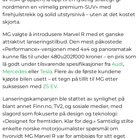
nordmenn en «rimelig premium-SUV» med
firehjulstrekk og solid utstyrsnivå – uten at det kostet
skjorta.
MG valgte å introdusere Marvel R med et ganske
attraktivt lanseringstilbud. Den mest påkostede
«Performance»-versjonen med 4x4 og panoramatak
kunne fås til under 480u202f000 kroner – en pris som
lå godt under tilsvarende spesifikasjoner fra
Audi
,
Mercedes
eller
Tesla
. Flere av de første kundene
kjøpte bilen usett – et tegn på tillit til MG etter
suksessen med
ZS EV
.
Lanseringskampanjen ble støttet av synlighet på
blant annet Finn.no, TV2, og sosiale medier, med
slagord som fokuserte på design og teknologi:
«Designet for fremtiden. Klar for deg.» Samtidig stilte
enkelte norske motorjournalister spørsmål om
hvorvidt MG Marvel R var for ambisiøs for sitt eget