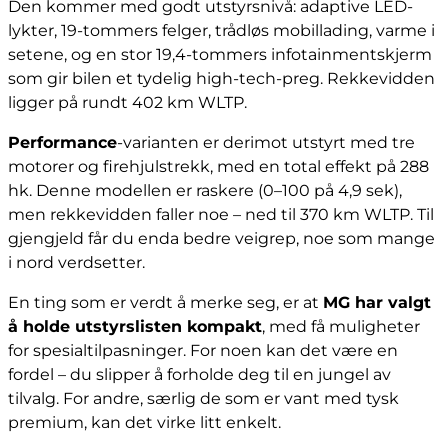
Den kommer med godt utstyrsnivå: adaptive LED-
lykter, 19-tommers felger, trådløs mobillading, varme i
setene, og en stor 19,4-tommers infotainmentskjerm
som gir bilen et tydelig high-tech-preg. Rekkevidden
ligger på rundt 402 km WLTP.
Performance
-varianten er derimot utstyrt med tre
motorer og firehjulstrekk, med en total effekt på 288
hk. Denne modellen er raskere (0–100 på 4,9 sek),
men rekkevidden faller noe – ned til 370 km WLTP. Til
gjengjeld får du enda bedre veigrep, noe som mange
i nord verdsetter.
En ting som er verdt å merke seg, er at
MG har valgt
å holde utstyrslisten kompakt
, med få muligheter
for spesialtilpasninger. For noen kan det være en
fordel – du slipper å forholde deg til en jungel av
tilvalg. For andre, særlig de som er vant med tysk
premium, kan det virke litt enkelt.