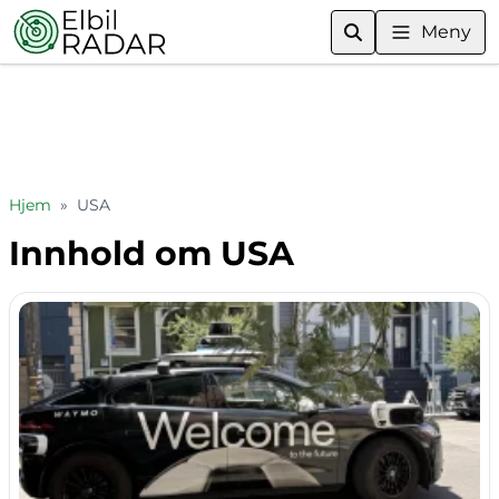
Meny
Hjem
»
USA
Innhold om USA