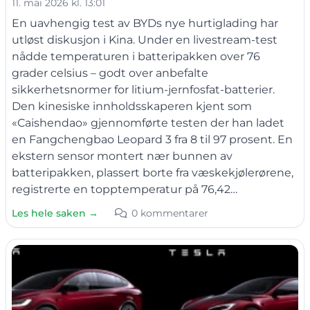
11. mai 2026 kl. 13:01
En uavhengig test av BYDs nye hurtiglading har
utløst diskusjon i Kina. Under en livestream-test
nådde temperaturen i batteripakken over 76
grader celsius – godt over anbefalte
sikkerhetsnormer for litium-jernfosfat-batterier.
Den kinesiske innholdsskaperen kjent som
«Caishendao» gjennomførte testen der han ladet
en Fangchengbao Leopard 3 fra 8 til 97 prosent. En
ekstern sensor montert nær bunnen av
batteripakken, plassert borte fra væskekjølerørene,
registrerte en topptemperatur på 76,42…
Les hele saken →
0 kommentarer