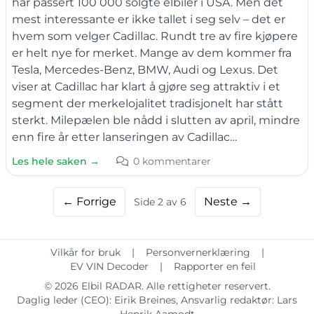
har passert 100 000 solgte elbiler i USA. Men det
mest interessante er ikke tallet i seg selv – det er
hvem som velger Cadillac. Rundt tre av fire kjøpere
er helt nye for merket. Mange av dem kommer fra
Tesla, Mercedes-Benz, BMW, Audi og Lexus. Det
viser at Cadillac har klart å gjøre seg attraktiv i et
segment der merkelojalitet tradisjonelt har stått
sterkt. Milepælen ble nådd i slutten av april, mindre
enn fire år etter lanseringen av Cadillac…
Les hele saken →
0 kommentarer
← Forrige
Neste →
Side 2 av 6
Vilkår for bruk
|
Personvernerklæring
|
EV VIN Decoder
|
Rapporter en feil
© 2026
Elbil RADAR
. Alle rettigheter reservert.
Daglig leder (CEO):
Eirik Breines
, Ansvarlig redaktør:
Lars
Henrik Aamodt