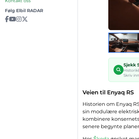
Kontakt oss
Følg Elbil RADAR
Sjekk 
Historik
Skriv in
Veien til Enyaq RS
Historien om Enyaq RS
sin modulære elektriske
kombinere konsernets t
senere begynte planene
Hos
Škoda
ønsket man 