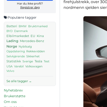
firehjulstrekk, over 30
Har du ikke profil?
nordmenn sjelden sier 
Registrer deg
Populære tagger
Batteri
BMW
Bruktmarked
Danmark
BYD
Elbilmarkedet
EU
Kina
Lading
Mercedes-Benz
Norge
Nybilsalg
Rekkevidden
Oppdatering
Sikkerhet
Selvkjørende
Tesla
Statistikk
Sverige
Test
USA
Volkswagen
Varebil
Volvo
Se alle tagger →
Nyhetsbrev
Brukerstøtte
Om oss