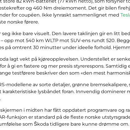
t store 82 kWh-batteriet (77 kWh netto), som forsyner t
estekrefter og 460 Nm dreiemoment. Det gir bilen fireh
under for coupéen. Ikke lynraskt sammenlignet med
Tes
te norske førere.
 seg ikke bare visuelt. Den lavere taklinjen gir en litt 
e – opp mot 540 km WLTP mot SUV-ens rundt 520. Begge b
lles på omtrent 30 minutter under ideelle forhold. Hjem
oda lagt vekt på kjøreopplevelsen. Understellet er senke
or å gi en fastere og mer presis styrerespons. Samtidig 
 Mange testførere beskriver den som «den mest harmonisk
RS-modellene av sorte detaljer, grønne bremsekalipere, 
t karakteristiske lysbåndet foran. Innvendig dominerer 
.
skjermen i midten har fått oppdatert programvare og ra
-funksjon er standard på de fleste norske utstyrsgrader
iumfølelse som Škoda tidligere bare kunne drømme om.