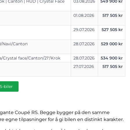
ok |
Canton |
HUD |
Crystal Face
03.08.2026
549 900 kr
01.08.2026
517 505 kr
29.07.2026
527 505 kr
0/
Navi/
Canton
28.07.2026
529 000 kr
a/
Crystal face/
Canton/
21"/
Krok
28.07.2026
534 900 kr
27.07.2026
517 505 kr
S-biler
elegante Coupé RS. Begge bygger på den samme
gne tilpasninger for å gi bilen en distinkt karakter.