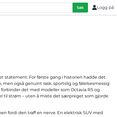
Logg på
Søk
t statement. For første gang i historien hadde det
k, men også genuint rask, sportslig og følelsesmessig
 forbinder det med modeller som Octavia RS og
l til strøm – uten å miste det særpreget som gjorde
en fordi den traff en nerve. En elektrisk SUV med