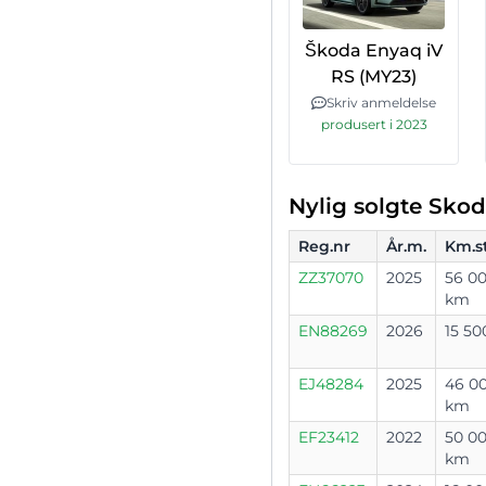
Škoda Enyaq iV
RS (MY23)
Skriv anmeldelse
produsert i 2023
Nylig solgte Sko
Reg.nr
År.m.
Km.s
ZZ37070
2025
56 0
km
EN88269
2026
15 5
EJ48284
2025
46 0
km
EF23412
2022
50 0
km