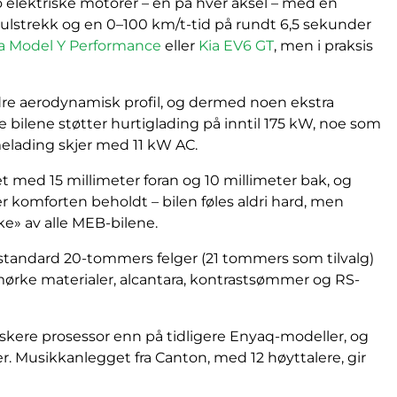
o elektriske motorer – én på hver aksel – med en
julstrekk og en 0–100 km/t-tid på rundt 6,5 sekunder
la Model Y Performance
eller
Kia EV6 GT
, men i praksis
bedre aerodynamisk profil, og dermed noen ekstra
ilene støtter hurtiglading på inntil 175 kW, noe som
melading skjer med 11 kW AC.
t med 15 millimeter foran og 10 millimeter bak, og
er komforten beholdt – bilen føles aldri hard, men
e» av alle MEB-bilene.
standard 20-tommers felger (21 tommers som tilvalg)
mørke materialer, alcantara, kontrastsømmer og RS-
skere prosessor enn på tidligere Enyaq-modeller, og
. Musikkanlegget fra Canton, med 12 høyttalere, gir