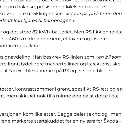
dler om balanse, presisjon og følelsen bak rattet.
beskrev senere utviklingen som
«et forsøk på å finne den
ortsatt kan kjøres til barnehagen.»
r og det store 82 kWh-batteriet. Men RS fikk en rekke
 hk og 460 Nm dreiemoment, et lavere og fastere
standardmodellene.
designavdeling. Han beskrev RS-linjen som
«en bil som
re front, tydeligere markerte linjer og karakteristiske
stal Face» – ble standard på RS og er siden blitt et
tøtter, kontrastsømmer i grønt, spesifikt RS-ratt og en
nt, men akkurat nok til å minne deg på at dette ikke
versjonen kom like etter. Begge deler teknologi, men
llene markerte startskuddet for en ny æra for Škoda –