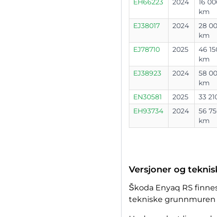
EH66223
2024
16 00
km
EJ38017
2024
28 0
km
EJ78710
2025
46 15
km
EJ38923
2024
58 0
km
EN30581
2025
33 2
EH93734
2024
56 7
km
Versjoner og tekni
Škoda Enyaq RS finne
tekniske grunnmuren – 