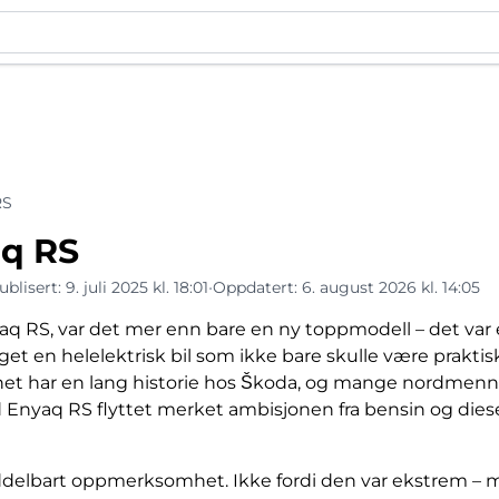
RS
q RS
ublisert:
9. juli 2025 kl. 18:01
•
Oppdatert:
6. august 2026 kl. 14:05
q RS, var det mer enn bare en ny toppmodell – det var e
et en helelektrisk bil som ikke bare skulle være praktis
et har en lang historie hos Škoda, og mange nordmenn
Enyaq RS flyttet merket ambisjonen fra bensin og diese
ddelbart oppmerksomhet. Ikke fordi den var ekstrem – m