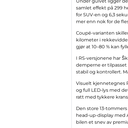
Under gulvet ligger de
samlet effekt på 299 h
for SUV-en og 6,3 sek
mer enn nok for de fles
Coupé-varianten skiller
kilometer i rekkevidd
gjør at 10–80 % kan fy
I RS-versjonene har Šk
demperne er tilpasset f
stabil og kontrollert.
Visuelt kjennetegnes 
og full LED-lys med de
ratt med tykkere krans
Den store 13-tommers 
head-up-display med AR
bilen et snev av prem