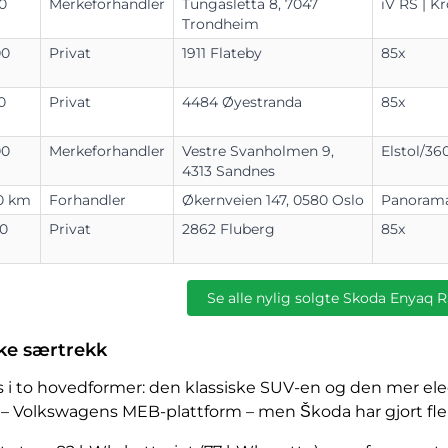
0
Merkeforhandler
Tungasletta 8, 7047
iV RS |
Kr
Trondheim
00
Privat
1911 Flateby
85x
0
Privat
4484 Øyestranda
85x
00
Merkeforhandler
Vestre Svanholmen 9,
Elstol/
36
4313 Sandnes
10 km
Forhandler
Økernveien 147, 0580 Oslo
Panoram
50
Privat
2862 Fluberg
85x
Se alle nylig solgte Skoda Enyaq R
ske særtrekk
s i to hovedformer: den klassiske SUV-en og den mer 
Volkswagens MEB-plattform – men Škoda har gjort flere e