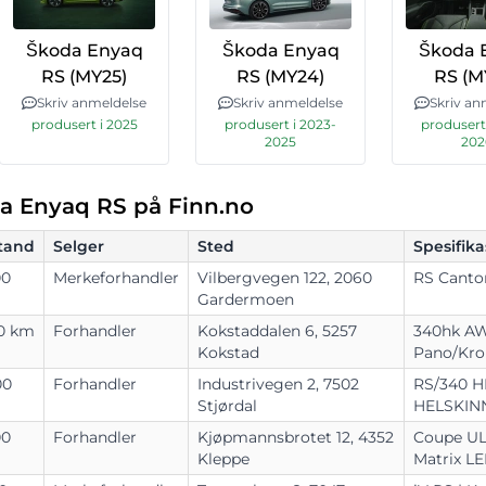
Škoda Enyaq
Škoda Enyaq
Škoda 
RS (MY25)
RS (MY24)
RS (M
Skriv anmeldelse
Skriv anmeldelse
Skriv an
produsert i 2025
produsert i 2023-
produsert
2025
202
da Enyaq RS på Finn.no
tand
Selger
Sted
Spesifika
00
Merkeforhandler
Vilbergvegen 122, 2060
Gardermoen
00 km
Forhandler
Kokstaddalen 6, 5257
340hk A
Kokstad
Pano/
Kro
00
Forhandler
Industrivegen 2, 7502
RS/
340 H
Stjørdal
HELSKIN
00
Forhandler
Kjøpmannsbrotet 12, 4352
Coupe UL
Kleppe
Matrix LE