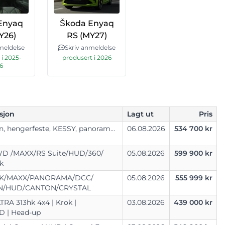
Enyaq
Škoda Enyaq
Y26)
RS (MY27)
meldelse
Skriv anmeldelse
 i 2025-
produsert i 2026
6
sjon
Lagt ut
Pris
RS Canton, hengerfeste, KESSY, panorama, alarm ++
06.08.2026
534 700 kr
WD /
MAXX/
RS Suite/
HUD/
360/
05.08.2026
599 900 kr
k
K/
MAXX/
PANORAMA/
DCC/
05.08.2026
555 999 kr
N/
HUD/
CANTON/
CRYSTAL
TRA 313hk 4x4 |
Krok |
03.08.2026
439 000 kr
D |
Head-up