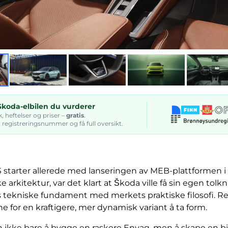
Skoda-elbilen du vurderer
k, heftelser og priser –
gratis
.
n registreringsnummer og få full oversikt.
 starter allerede med lanseringen av MEB-plattformen 
 arkitektur, var det klart at Škoda ville få sin egen tol
ekniske fundament med merkets praktiske filosofi. Result
 for en kraftigere, mer dynamisk variant å ta form.
ikke bare å bygge en raskere Enyaq, men å skape en b