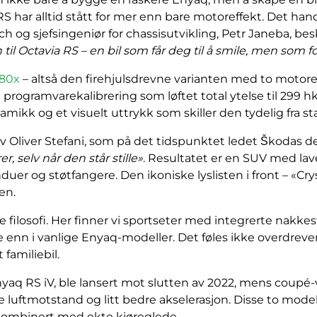
 RS har alltid stått for mer enn bare motoreffekt. Det han
ych og sjefsingeniør for chassisutvikling, Petr Janeba, 
 til Octavia RS – en bil som får deg til å smile, men som f
80x
– altså den firehjulsdrevne varianten med to motore
re programvarekalibrering som løftet total ytelse til 299
amikk og et visuelt uttrykk som skiller den tydelig fra 
av Oliver Stefani, som på det tidspunktet ledet Škodas 
r, selv når den står stille»
. Resultatet er en SUV med lave
nduer og støtfangere. Den ikoniske lyslisten i front – «Cry
en.
 filosofi. Her finner vi sportseter med integrerte nakkes
 enn i vanlige Enyaq-modeller. Det føles ikke overdreve
 familiebil.
yaq RS iV, ble lansert mot slutten av 2022, mens coupé-
 luftmotstand og litt bedre akselerasjon. Disse to mode
e kombinert med ekte kjøreglede.