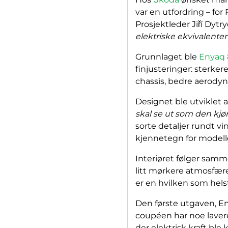
var en utfordring – for
Prosjektleder Jiří Dytr
elektriske ekvivalenten
Grunnlaget ble
Enyaq 
finjusteringer: sterke
chassis, bedre aerodyn
Designet ble utviklet 
skal se ut som den kjøre
sorte detaljer rundt vi
kjennetegn for modell
Interiøret følger samme
litt mørkere atmosfære
er en hvilken som helst
Den første utgaven, En
coupéen har noe lavere
der elektrisk kraft bl