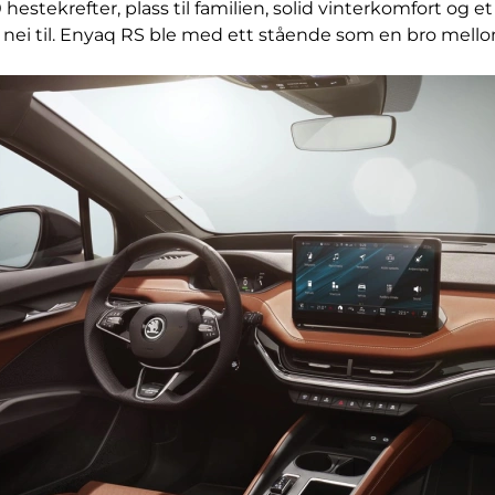
0 hestekrefter, plass til familien, solid vinterkomfort og 
nei til. Enyaq RS ble med ett stående som en bro mellom