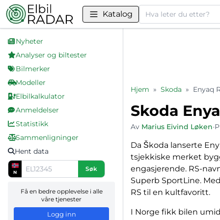
Søk
Katalog
Nyheter
Analyser og biltester
Bilmerker
Modeller
Hjem
»
Skoda
»
Enyaq 
Elbilkalkulator
Skoda Enya
Anmeldelser
Statistikk
Av
Marius Eivind Løken
•
P
Sammenligninger
Da Škoda lanserte Enya
Hent data
tsjekkiske merket bygg
engasjerende. RS-navn
Søk
N
Superb SportLine. Med 
Få en bedre opplevelse i alle
RS til en kultfavoritt.
våre tjenester
I Norge fikk bilen umi
Logg inn