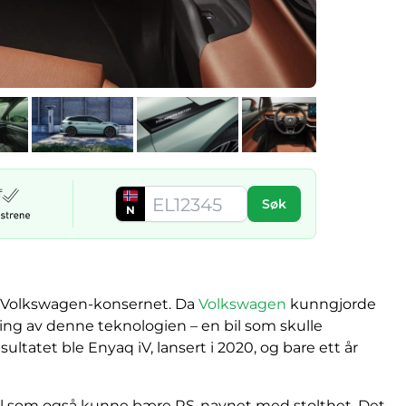
Søk
N
i Volkswagen-konsernet. Da
Volkswagen
kunngjorde
kning av denne teknologien – en bil som skulle
atet ble Enyaq iV, lansert i 2020, og bare ett år
il som også kunne bære RS-navnet med stolthet. Det