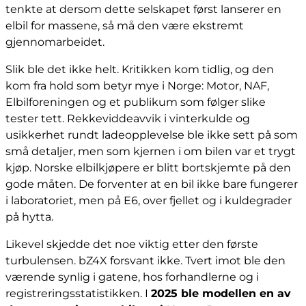
tenkte at dersom dette selskapet først lanserer en
elbil for massene, så må den være ekstremt
gjennomarbeidet.
Slik ble det ikke helt. Kritikken kom tidlig, og den
kom fra hold som betyr mye i Norge: Motor, NAF,
Elbilforeningen og et publikum som følger slike
tester tett. Rekkeviddeavvik i vinterkulde og
usikkerhet rundt ladeopplevelse ble ikke sett på som
små detaljer, men som kjernen i om bilen var et trygt
kjøp. Norske elbilkjøpere er blitt bortskjemte på den
gode måten. De forventer at en bil ikke bare fungerer
i laboratoriet, men på E6, over fjellet og i kuldegrader
på hytta.
Likevel skjedde det noe viktig etter den første
turbulensen. bZ4X forsvant ikke. Tvert imot ble den
værende synlig i gatene, hos forhandlerne og i
registreringsstatistikken. I
2025 ble modellen en av