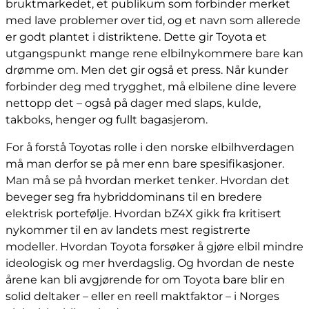
bruktmarkedet, et publikum som forbinder merket
med lave problemer over tid, og et navn som allerede
er godt plantet i distriktene. Dette gir Toyota et
utgangspunkt mange rene elbilnykommere bare kan
drømme om. Men det gir også et press. Når kunder
forbinder deg med trygghet, må elbilene dine levere
nettopp det – også på dager med slaps, kulde,
takboks, henger og fullt bagasjerom.
For å forstå Toyotas rolle i den norske elbilhverdagen
må man derfor se på mer enn bare spesifikasjoner.
Man må se på hvordan merket tenker. Hvordan det
beveger seg fra hybriddominans til en bredere
elektrisk portefølje. Hvordan bZ4X gikk fra kritisert
nykommer til en av landets mest registrerte
modeller. Hvordan Toyota forsøker å gjøre elbil mindre
ideologisk og mer hverdagslig. Og hvordan de neste
årene kan bli avgjørende for om Toyota bare blir en
solid deltaker – eller en reell maktfaktor – i Norges