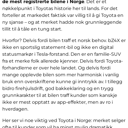
de mest registrerte bilene i Norge
. Det er et
nøkkelpunkt i Toyotas historie her til lands. For det
forteller at markedet faktisk var villig til å gi Toyota en
ny sjanse – og at merket hadde nok grunnleggende
tillit til å tåle en tung start.
Hvorfor? Delvis fordi bilen traff et norsk behov. bZ4X er
ikke en sportslig statement-bil og ikke en digital
statusmarkør i Tesla-forstand. Den er en familie-SUV
fra et merke folk allerede kjenner. Delvis fordi Toyota-
forhandlerne er over hele landet. Og delvis fordi
mange opplevde bilen som mer harmonisk i vanlig
bruk enn overskriftene kunne gi inntrykk av. I tillegg
bidro firehjulsdrift, god bakkeklaring og en trygg
grunnkarakter til at bilen traff kunder som kanskje
ikke er mest opptatt av app-effekter, men av ro i
hverdagen.
Her ser vi noe viktig ved Toyota i Norge: merket selger
ofte til kunder som vil ha minst mulig dramatikk.