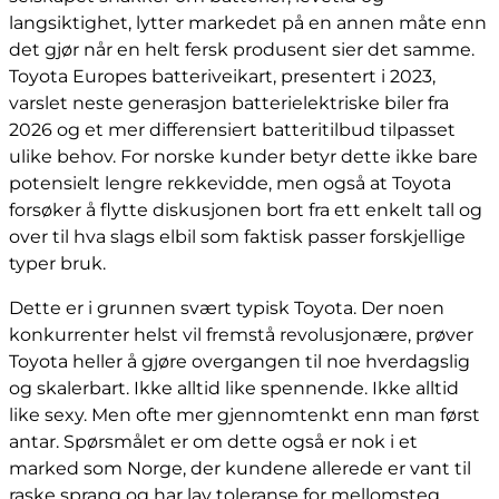
langsiktighet, lytter markedet på en annen måte enn
det gjør når en helt fersk produsent sier det samme.
Toyota Europes batteriveikart, presentert i 2023,
varslet neste generasjon batterielektriske biler fra
2026 og et mer differensiert batteritilbud tilpasset
ulike behov. For norske kunder betyr dette ikke bare
potensielt lengre rekkevidde, men også at Toyota
forsøker å flytte diskusjonen bort fra ett enkelt tall og
over til hva slags elbil som faktisk passer forskjellige
typer bruk.
Dette er i grunnen svært typisk Toyota. Der noen
konkurrenter helst vil fremstå revolusjonære, prøver
Toyota heller å gjøre overgangen til noe hverdagslig
og skalerbart. Ikke alltid like spennende. Ikke alltid
like sexy. Men ofte mer gjennomtenkt enn man først
antar. Spørsmålet er om dette også er nok i et
marked som Norge, der kundene allerede er vant til
raske sprang og har lav toleranse for mellomsteg.