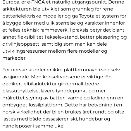
Europa, er e-TNGA et naturlig utgangspunkt. Denne
arkitekturen ble utviklet som grunnlag for rene
batterielektriske modeller og ga Toyota et system for
å bygge biler med ulik størrelse og karakter innenfor
et felles teknisk rammeverk. I praksis betyr det blant
annet fleksibilitet i akselavstand, batteriplassering og
drivlinjeoppsett, samtidig som man kan dele
utviklingsressurser mellom flere modeller og
markeder.
For norske kunder er ikke plattformnavn i seg selv
avgjørende. Men konsekvensene er viktige. En
dedikert elbilarkitektur gir normalt bedre
plassutnyttelse, lavere tyngdepunkt og mer
målrettet styring av batteri, varme og lading enn en
ombygget fossilplattform. Dette har betydning i en
norsk virkelighet der bilen brukes året rundt og ofte
lastes med både passasjerer, ski, hundebur og
handleposer i samme uke.