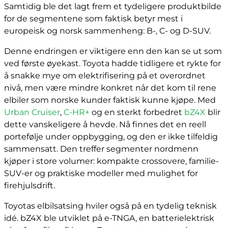
Samtidig ble det lagt frem et tydeligere produktbilde
for de segmentene som faktisk betyr mest i
europeisk og norsk sammenheng: B-, C- og D-SUV.
Denne endringen er viktigere enn den kan se ut som
ved første øyekast. Toyota hadde tidligere et rykte for
å snakke mye om elektrifisering på et overordnet
nivå, men være mindre konkret når det kom til rene
elbiler som norske kunder faktisk kunne kjøpe. Med
Urban Cruiser
,
C-HR+
og en sterkt forbedret
bZ4X
blir
dette vanskeligere å hevde. Nå finnes det en reell
portefølje under oppbygging, og den er ikke tilfeldig
sammensatt. Den treffer segmenter nordmenn
kjøper i store volumer: kompakte crossovere, familie-
SUV-er og praktiske modeller med mulighet for
firehjulsdrift.
Toyotas elbilsatsing hviler også på en tydelig teknisk
idé. bZ4X ble utviklet på e-TNGA, en batterielektrisk