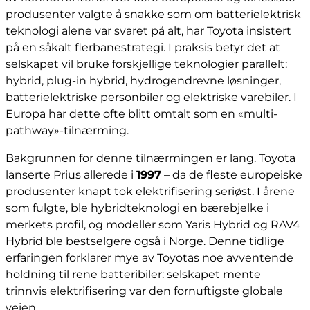
produsenter valgte å snakke som om batterielektrisk
teknologi alene var svaret på alt, har Toyota insistert
på en såkalt flerbanestrategi. I praksis betyr det at
selskapet vil bruke forskjellige teknologier parallelt:
hybrid, plug-in hybrid, hydrogendrevne løsninger,
batterielektriske personbiler og elektriske varebiler. I
Europa har dette ofte blitt omtalt som en «multi-
pathway»-tilnærming.
Bakgrunnen for denne tilnærmingen er lang. Toyota
lanserte Prius allerede i
1997
– da de fleste europeiske
produsenter knapt tok elektrifisering seriøst. I årene
som fulgte, ble hybridteknologi en bærebjelke i
merkets profil, og modeller som Yaris Hybrid og RAV4
Hybrid ble bestselgere også i Norge. Denne tidlige
erfaringen forklarer mye av Toyotas noe avventende
holdning til rene batteribiler: selskapet mente
trinnvis elektrifisering var den fornuftigste globale
veien.