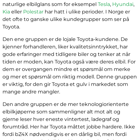
naturlige elbilglans som for eksempel
Tesla
,
Hyundai
,
Kia
eller
Polestar
har hatt i ulike perioder. I Norge er
det ofte to ganske ulike kundegrupper som ser på
Toyota.
Den ene gruppen er de lojale Toyota-kundene. De
kjenner forhandleren, liker kvalitetsinntrykket, har
gode erfaringer med tidligere biler og tenker at når
tiden er moden, kan Toyota også være deres elbil. For
dem er overgangen mindre et spørsmål om merke
og mer et spørsmål om riktig modell. Denne gruppen
er viktig, for den gir Toyota et gulv i markedet som
mange andre mangler.
Den andre gruppen er de mer teknologiorienterte
elbilkjøperne som sammenligner alt mot alt og
gjerne leser hver eneste vintertest, ladegraf og
forumtråd. Her har Toyota måttet jobbe hardere. Ikke
fordi bZ4X nødvendigvis er en dårlig bil, men fordi