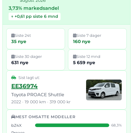
august 2026
3,73% markedsandel
↑ +0,61 pp siste 6 mnd
Siste 24t
Siste 7 dager
35 nye
160 nye
Siste 30 dager
Siste 12 mnd
631 nye
5 659 nye
Sist lagt ut:
EE36974
Toyota PROACE Shuttle
2022 · 19 000 km · 319 000 kr
MEST OMSATTE MODELLER
bZ4X
68,3%
Proace