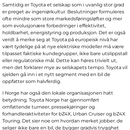
Samtidig er Toyota et selskap som i uvanlig stor grad
er preget av ingeniørkultur. Beslutninger formuleres
ofte mindre som store markedsføringsløfter og mer
som evolusjonære forbedringer i effektivitet,
holdbarhet, energistyring og produksjon. Det er også
verdt å merke seg at Toyota på europeisk nivå har
vært tydelige på at nye elektriske modeller må være
tilpasset faktiske kundegrupper, ikke bare utslippstall
eller regulatoriske mål. Dette kan høres trivielt ut,
men det forklarer mye av selskapets tempo. Toyota vil
sjelden gå inn i et nytt segment med en bil de
oppfatter som halvferdig.
I Norge har også den lokale organisasjonen hatt
betydning. Toyota Norge har gjennomført
omfattende turneer, pressekjøringer og
forhandleraktiviteter for bZ4X, Urban Cruiser og bZ4X
Touring. Det sier noe om hvordan merket jobber: de
selger ikke bare en bil, de bygger gradvis trygghet