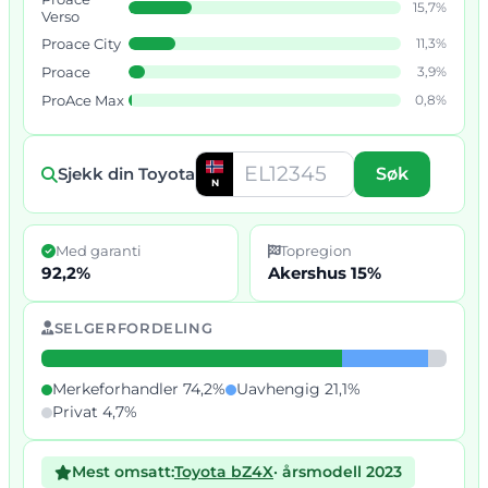
15,7%
Verso
Proace City
11,3%
Proace
3,9%
ProAce Max
0,8%
Sjekk din Toyota
Søk
N
Med garanti
Topregion
92,2%
Akershus 15%
SELGERFORDELING
Merkeforhandler 74,2%
Uavhengig 21,1%
Privat 4,7%
Mest omsatt:
Toyota bZ4X
· årsmodell 2023