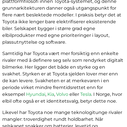
plattformfilosofi innen Toyota-systemet, og denne
grunnarkitekturen danner også utgangspunkt for
flere nært beslektede modeller. I praksis betyr det at
Toyota ikke lenger bare elektrifiserer eksisterende
biler. Selskapet bygger i større grad egne
elbilprodukter med egne prioriteringer i layout,
plassutnyttelse og software.
Samtidig har Toyota vært mer forsiktig enn enkelte
rivaler med å definere seg selv som rendyrket digitalt
bilmerke. Her ligger det både en styrke og en
svakhet. Styrken er at Toyota sjelden lover mer enn
de kan levere. Svakheten er at merkevaren i en
periode virket mindre fremtidsrettet enn for
eksempel
Hyundai
,
Kia
,
Volvo
eller
Tesla
. I Norge, hvor
elbil ofte også er et identitetsvalg, betyr dette noe.
Likevel har Toyota noe mange teknologitunge rivaler
mangler: troverdighet rundt holdbarhet. Når
selskapet snakker om batterier, levetid og