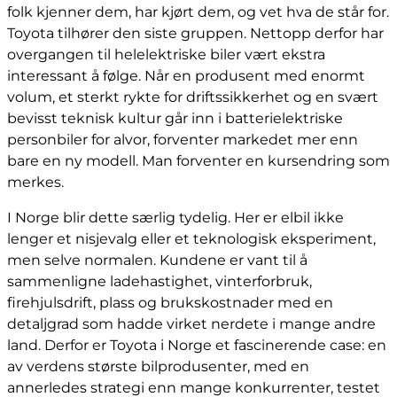
folk kjenner dem, har kjørt dem, og vet hva de står for.
Toyota tilhører den siste gruppen. Nettopp derfor har
overgangen til helelektriske biler vært ekstra
interessant å følge. Når en produsent med enormt
volum, et sterkt rykte for driftssikkerhet og en svært
bevisst teknisk kultur går inn i batterielektriske
personbiler for alvor, forventer markedet mer enn
bare en ny modell. Man forventer en kursendring som
merkes.
I Norge blir dette særlig tydelig. Her er elbil ikke
lenger et nisjevalg eller et teknologisk eksperiment,
men selve normalen. Kundene er vant til å
sammenligne ladehastighet, vinterforbruk,
firehjulsdrift, plass og brukskostnader med en
detaljgrad som hadde virket nerdete i mange andre
land. Derfor er Toyota i Norge et fascinerende case: en
av verdens største bilprodusenter, med en
annerledes strategi enn mange konkurrenter, testet