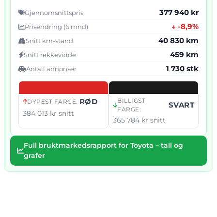
377 940 kr
Gjennomsnittspris
↓ -8,9%
Prisendring (6 mnd)
40 830 km
Snitt km-stand
459 km
Snitt rekkevidde
1 730 stk
Antall annonser
RØD
BILLIGST
DYREST FARGE:
SVART
FARGE:
384 013 kr snitt
365 784 kr snitt
Full bruktmarkedsrapport for Toyota – tall og
grafer