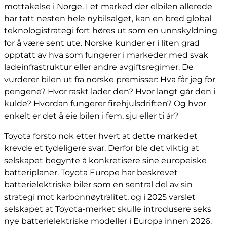
mottakelse i Norge. I et marked der elbilen allerede
har tatt nesten hele nybilsalget, kan en bred global
teknologistrategi fort høres ut som en unnskyldning
for å være sent ute. Norske kunder er i liten grad
opptatt av hva som fungerer i markeder med svak
ladeinfrastruktur eller andre avgiftsregimer. De
vurderer bilen ut fra norske premisser: Hva får jeg for
pengene? Hvor raskt lader den? Hvor langt går den i
kulde? Hvordan fungerer firehjulsdriften? Og hvor
enkelt er det å eie bilen i fem, sju eller ti år?
Toyota forsto nok etter hvert at dette markedet
krevde et tydeligere svar. Derfor ble det viktig at
selskapet begynte å konkretisere sine europeiske
batteriplaner. Toyota Europe har beskrevet
batterielektriske biler som en sentral del av sin
strategi mot karbonnøytralitet, og i 2025 varslet
selskapet at Toyota-merket skulle introdusere seks
nye batterielektriske modeller i Europa innen 2026.