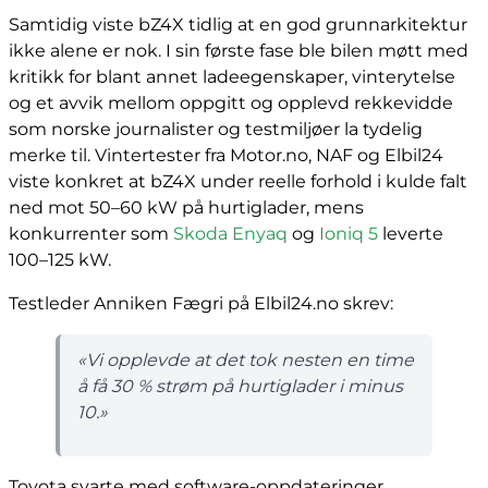
Samtidig viste bZ4X tidlig at en god grunnarkitektur
ikke alene er nok. I sin første fase ble bilen møtt med
kritikk for blant annet ladeegenskaper, vinterytelse
og et avvik mellom oppgitt og opplevd rekkevidde
som norske journalister og testmiljøer la tydelig
merke til. Vintertester fra Motor.no, NAF og Elbil24
viste konkret at bZ4X under reelle forhold i kulde falt
ned mot 50–60 kW på hurtiglader, mens
konkurrenter som
Skoda Enyaq
og
Ioniq 5
leverte
100–125 kW.
Testleder Anniken Fægri på Elbil24.no skrev:
«Vi opplevde at det tok nesten en time
å få 30 % strøm på hurtiglader i minus
10.»
Toyota svarte med software-oppdateringer,