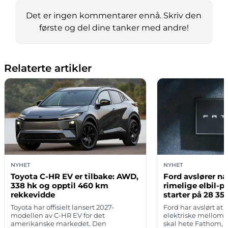
Det er ingen kommentarer ennå. Skriv den
første og del dine tanker med andre!
Relaterte artikler
NYHET
NYHET
Toyota C-HR EV er tilbake: AWD,
Ford avslører na
338 hk og opptil 460 km
rimelige elbil-
rekkevidde
starter på 28 350
Toyota har offisielt lansert 2027-
Ford har avslørt 
modellen av C-HR EV for det
elektriske mellom
amerikanske markedet. Den
skal hete Fathom, 