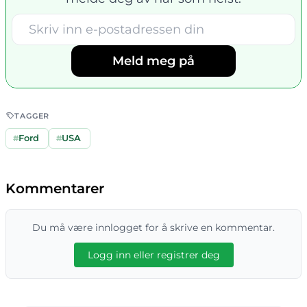
Meld meg på
TAGGER
#
Ford
#
USA
Kommentarer
Du må være innlogget for å skrive en kommentar.
Logg inn eller registrer deg