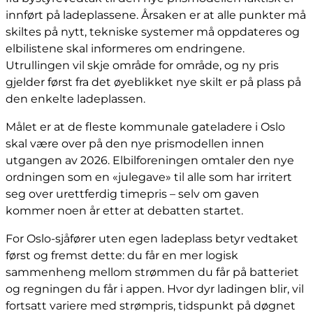
innført på ladeplassene. Årsaken er at alle punkter må
skiltes på nytt, tekniske systemer må oppdateres og
elbilistene skal informeres om endringene.
Utrullingen vil skje område for område, og ny pris
gjelder først fra det øyeblikket nye skilt er på plass på
den enkelte ladeplassen.
Målet er at de fleste kommunale gateladere i Oslo
skal være over på den nye prismodellen innen
utgangen av 2026. Elbilforeningen omtaler den nye
ordningen som en «julegave» til alle som har irritert
seg over urettferdig timepris – selv om gaven
kommer noen år etter at debatten startet.
For Oslo-sjåfører uten egen ladeplass betyr vedtaket
først og fremst dette: du får en mer logisk
sammenheng mellom strømmen du får på batteriet
og regningen du får i appen. Hvor dyr ladingen blir, vil
fortsatt variere med strømpris, tidspunkt på døgnet