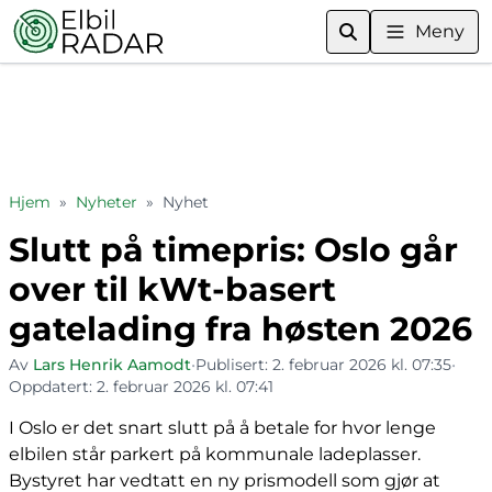
Meny
Hjem
»
Nyheter
»
Nyhet
Slutt på timepris: Oslo går
over til kWt-basert
gatelading fra høsten 2026
Av
Lars Henrik Aamodt
•
Publisert:
2. februar 2026 kl. 07:35
•
Oppdatert:
2. februar 2026 kl. 07:41
I Oslo er det snart slutt på å betale for hvor lenge
elbilen står parkert på kommunale ladeplasser.
Bystyret har vedtatt en ny prismodell som gjør at