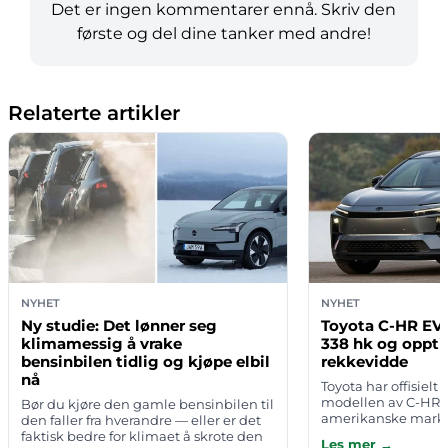
Det er ingen kommentarer ennå. Skriv den
første og del dine tanker med andre!
Relaterte artikler
NYHET
NYHET
Ny studie: Det lønner seg
Toyota C-HR EV 
klimamessig å vrake
338 hk og oppti
bensinbilen tidlig og kjøpe elbil
rekkevidde
nå
Toyota har offisielt 
modellen av C-HR E
Bør du kjøre den gamle bensinbilen til
amerikanske mark
den faller fra hverandre — eller er det
kompakte elbil-SUV
faktisk bedre for klimaet å skrote den
Les mer →