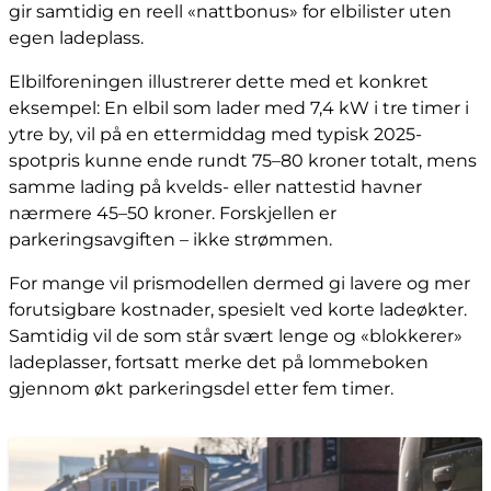
gir samtidig en reell «nattbonus» for elbilister uten
egen ladeplass.
Elbilforeningen illustrerer dette med et konkret
eksempel: En elbil som lader med 7,4 kW i tre timer i
ytre by, vil på en ettermiddag med typisk 2025-
spotpris kunne ende rundt 75–80 kroner totalt, mens
samme lading på kvelds- eller nattestid havner
nærmere 45–50 kroner. Forskjellen er
parkeringsavgiften – ikke strømmen.
For mange vil prismodellen dermed gi lavere og mer
forutsigbare kostnader, spesielt ved korte ladeøkter.
Samtidig vil de som står svært lenge og «blokkerer»
ladeplasser, fortsatt merke det på lommeboken
gjennom økt parkeringsdel etter fem timer.