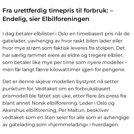
Fra urettferdig timepris til forbruk: –
Endelig, sier Elbilforeningen
I dag betaler elbilister i Oslo en timebasert pris når de
gatelader, uavhengig av hvor raskt bilen lader eller
hvor mye strøm som faktisk leveres fra stolpen. Det
har særlig rammet eiere av eldre og tregere elbiler,
som betaler like mye per time som nyere modeller –
men får langt færre kilowattimer igjen for pengene.
Det er denne skjeve modellen bystyret nå setter
punktum for. Vedtaket om en forbruksbasert
prismodell ble fattet sist uke, etter flere års press fra
blant annet Norsk elbilforening. Leder i Oslo og
Akershus elbilforening, Per Maltun, beskriver
vedtaket som en liten seier for alle som er avhengige
av gatelading som «hjemmelading» i hverdagen.