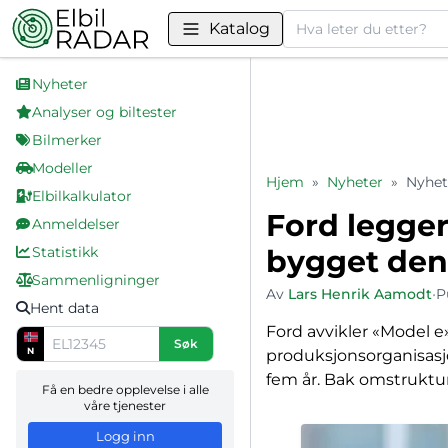
Søk
Katalog
Nyheter
Analyser og biltester
Bilmerker
Modeller
Hjem
»
Nyheter
»
Nyhet
Elbilkalkulator
Ford legger
Anmeldelser
Statistikk
bygget den
Sammenligninger
Av
Lars Henrik Aamodt
•
P
Hent data
Ford avvikler «Model e
Søk
N
produksjonsorganisasjon
fem år. Bak omstrukture
Få en bedre opplevelse i alle
våre tjenester
Logg inn