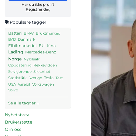
Har du ikke profil?
Registrer deg
Populære tagger
Batteri
BMW
Bruktmarked
Danmark
BYD
Elbilmarkedet
EU
Kina
Lading
Mercedes-Benz
Norge
Nybilsalg
Rekkevidden
Oppdatering
Sikkerhet
Selvkjørende
Tesla
Statistikk
Sverige
Test
USA
Volkswagen
Varebil
Volvo
Se alle tagger →
Nyhetsbrev
Brukerstøtte
Om oss