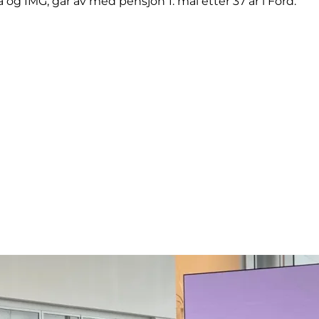
 og IMG, går av med pensjon 1. mai etter 37 år i Ford.