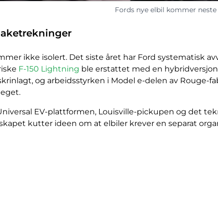
Fords nye elbil kommer neste 
baketrekninger
r ikke isolert. Det siste året har Ford systematisk avvi
triske
F-150 Lightning
ble erstattet med en hybridversjon
skrinlagt, og arbeidsstyrken i Model e-delen av Rouge-fab
teget.
Universal EV-plattformen, Louisville-pickupen og det tek
elskapet kutter ideen om at elbiler krever en separat orga