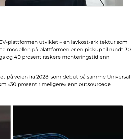
 EV-plattformen utviklet – en lavkost-arkitektur som
ete modellen på plattformen er en pickup til rundt 30
stings og 40 prosent raskere monteringstid enn
kket på veien fra 2028, som debut på samme Universal
om «30 prosent rimeligere» enn outsourcede