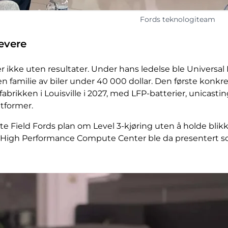
Fords teknologiteam
levere
r ikke uten resultater. Under hans ledelse ble Universal
en familie av biler under 40 000 dollar. Den første konkr
a fabrikken i Louisville i 2027, med LFP-batterier, unica
tformer.
e Field Fords plan om Level 3-kjøring uten å holde bli
 High Performance Compute Center ble da presentert s