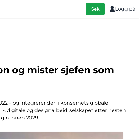
Logg på
Søk
jon og mister sjefen som
022 – og integrerer den i konsernets globale
l-, digitale og designarbeid, selskapet etter nesten
rgin innen 2029.