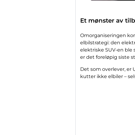
Et mønster av til
Omorganiseringen komme
elbilstrategi: den elek
elektriske SUV-en ble 
er det foreløpig siste s
Det som overlever, er 
kutter ikke elbiler – s