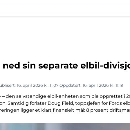
 ned sin separate elbil-divis
ublisert:
16. april 2026 kl. 11:07
•
Oppdatert:
16. april 2026 kl. 11:19
» – den selvstendige elbil-enheten som ble opprettet i 2
. Samtidig forlater Doug Field, toppsjefen for Fords elbi
ringen ligger et klart finansielt mål: 8 prosent driftsma