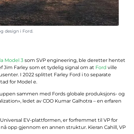
 og design i Ford.
la Model 3
som SVP engineering, ble deretter hentet
jef Jim Farley som et tydelig signal om at
Ford
ville
enter. I 2022 splittet Farley Ford i to separate
utad for Model e.
gngruppen sammen med Fords globale produksjons- og
lization», ledet av COO Kumar Galhotra – en erfaren
niversal EV-plattformen, er forfremmet til VP for
å opp gjennom en annen struktur. Kieran Cahill, VP