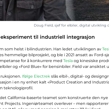
Doug Field, sjef for elbiler, digital utvikling
-eksperiment til industriell integrasjon
m som helst i bilindustrien. Han ledet utviklingen av
Tes
eres hemmelige bilprosjekt, og ble i 2021 ansatt av Ford-s
kompetanse for å konkurrere med
Tesla
og kinesiske produs
elbiler og «Ford Blue» for bensinbiler. Field var ansiktet 
truksjonen.
Ifølge Electrek
slås elbil-, digital- og desi
asjon i en ny enhet kalt «Product Creation and Industria
n teknologiprofil.
 det California-baserte teamet som konstruerte den nye U
Projects. Ingeniørteamet overlever – men rapporterer n