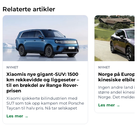
Relaterte artikler
NYHET
NYHET
Xiaomis nye gigant-SUV: 1500
Norge på Europa
km rekkevidde og liggeseter –
kinesiske elbiler
til en brøkdel av Range Rover-
Ingen andre land i
prisen
større andel kinesi
Norge. Det melder 
Xiaomi sjokkerte bilindustrien med
at de konkrete talle
SU7 som tok opp kampen mot Porsche
Les mer →
tidsperioden bak p
Taycan til halv pris. Nå tar selskapet
kildemater…
steget opp i luksusverdenen med en
Les mer →
5,29 meter lang SUV som retter seg m…