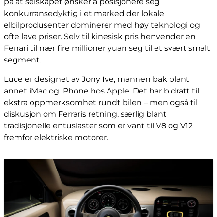
på at selskapet ønsker å posisjonere seg
konkurransedyktig i et marked der lokale
elbilprodusenter dominerer med høy teknologi og
ofte lave priser. Selv til kinesisk pris henvender en
Ferrari til nær fire millioner yuan seg til et svært smalt
segment.
Luce er designet av Jony Ive, mannen bak blant
annet iMac og iPhone hos Apple. Det har bidratt til
ekstra oppmerksomhet rundt bilen – men også til
diskusjon om Ferraris retning, særlig blant
tradisjonelle entusiaster som er vant til V8 og V12
fremfor elektriske motorer.