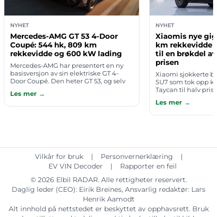
NYHET
NYHET
Mercedes-AMG GT 53 4-Door
Xiaomis nye gig
Coupé: 544 hk, 809 km
km rekkevidde o
rekkevidde og 600 kW lading
til en brøkdel a
prisen
Mercedes-AMG har presentert en ny
basisversjon av sin elektriske GT 4-
Xiaomi sjokkerte b
Door Coupé. Den heter GT 53, og selv
SU7 som tok opp k
om den er den svakeste av de tre
Taycan til halv pris
Les mer →
variantene, er den langt fra beskjeden:
steget opp i luksu
Les mer →
…
5,29 meter lang SU
Vilkår for bruk
|
Personvernerklæring
|
EV VIN Decoder
|
Rapporter en feil
© 2026
Elbil RADAR
. Alle rettigheter reservert.
Daglig leder (CEO):
Eirik Breines
, Ansvarlig redaktør:
Lars
Henrik Aamodt
Alt innhold på nettstedet er beskyttet av opphavsrett. Bruk