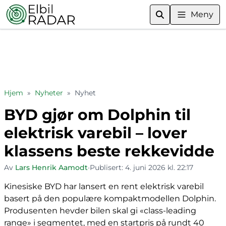
Meny
Hjem
»
Nyheter
»
Nyhet
BYD gjør om Dolphin til
elektrisk varebil – lover
klassens beste rekkevidde
Av
Lars Henrik Aamodt
•
Publisert:
4. juni 2026 kl. 22:17
Kinesiske BYD har lansert en rent elektrisk varebil
basert på den populære kompaktmodellen Dolphin.
Produsenten hevder bilen skal gi «class-leading
range» i segmentet, med en startpris på rundt 40