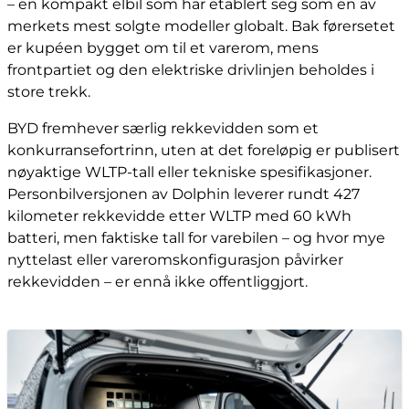
– en kompakt elbil som har etablert seg som en av
merkets mest solgte modeller globalt. Bak førersetet
er kupéen bygget om til et varerom, mens
frontpartiet og den elektriske drivlinjen beholdes i
store trekk.
BYD fremhever særlig rekkevidden som et
konkurransefortrinn, uten at det foreløpig er publisert
nøyaktige WLTP-tall eller tekniske spesifikasjoner.
Personbilversjonen av Dolphin leverer rundt 427
kilometer rekkevidde etter WLTP med 60 kWh
batteri, men faktiske tall for varebilen – og hvor mye
nyttelast eller vareromskonfigurasjon påvirker
rekkevidden – er ennå ikke offentliggjort.