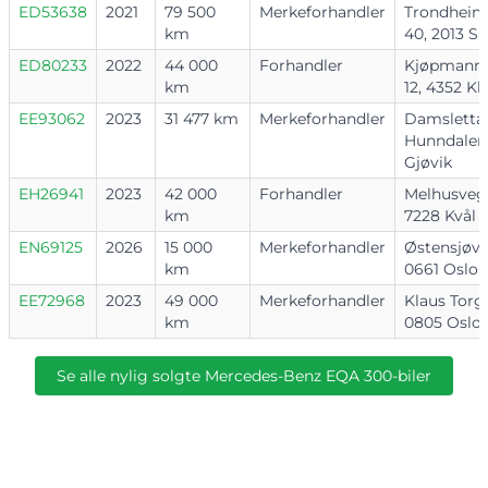
ED53638
2021
79 500
Merkeforhandler
Trondheim
km
40, 2013 Sk
ED80233
2022
44 000
Forhandler
Kjøpmanns
km
12, 4352 Kl
EE93062
2023
31 477 km
Merkeforhandler
Damsletta 
Hunndalen,
Gjøvik
EH26941
2023
42 000
Forhandler
Melhusveg
km
7228 Kvål
EN69125
2026
15 000
Merkeforhandler
Østensjøvei
km
0661 Oslo
EE72968
2023
49 000
Merkeforhandler
Klaus Torgå
km
0805 Oslo
Se alle nylig solgte Mercedes-Benz EQA 300-biler