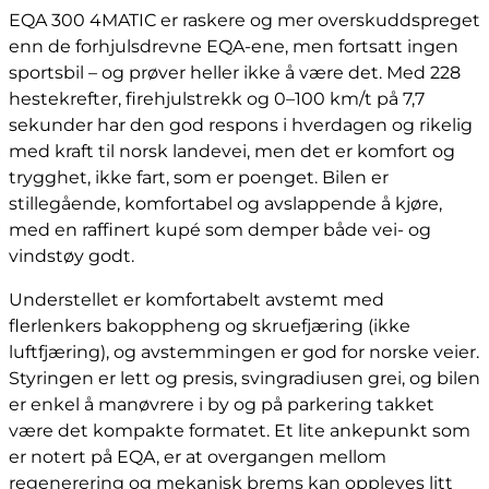
EQA 300 4MATIC er raskere og mer overskuddspreget
enn de forhjulsdrevne EQA-ene, men fortsatt ingen
sportsbil – og prøver heller ikke å være det. Med 228
hestekrefter, firehjulstrekk og 0–100 km/t på 7,7
sekunder har den god respons i hverdagen og rikelig
med kraft til norsk landevei, men det er komfort og
trygghet, ikke fart, som er poenget. Bilen er
stillegående, komfortabel og avslappende å kjøre,
med en raffinert kupé som demper både vei- og
vindstøy godt.
Understellet er komfortabelt avstemt med
flerlenkers bakoppheng og skruefjæring (ikke
luftfjæring), og avstemmingen er god for norske veier.
Styringen er lett og presis, svingradiusen grei, og bilen
er enkel å manøvrere i by og på parkering takket
være det kompakte formatet. Et lite ankepunkt som
er notert på EQA, er at overgangen mellom
regenerering og mekanisk brems kan oppleves litt