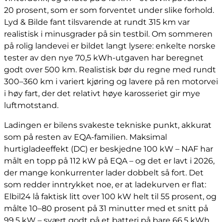
20 prosent, som er som forventet under slike forhold.
Lyd & Bilde fant tilsvarende at rundt 315 km var
realistisk i minusgrader på sin testbil. Om sommeren
på rolig landevei er bildet langt lysere: enkelte norske
tester av den nye 70,5 kWh-utgaven har beregnet
godt over 500 km. Realistisk bør du regne med rundt
300–360 km i variert kjøring og lavere på ren motorvei
i høy fart, der det relativt høye karosseriet gir mye
luftmotstand.
Ladingen er bilens svakeste tekniske punkt, akkurat
som på resten av EQA-familien. Maksimal
hurtigladeeffekt (DC) er beskjedne 100 kW – NAF har
målt en topp på 112 kW på EQA – og det er lavt i 2026,
der mange konkurrenter lader dobbelt så fort. Det
som redder inntrykket noe, er at ladekurven er flat:
Elbil24 lå faktisk litt over 100 kW helt til 55 prosent, og
målte 10–80 prosent på 31 minutter med et snitt på
99,5 kW – svært godt på et batteri på bare 66,5 kWh.