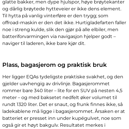
glatte bakker, men dype hjulspor, høye brøytekanter
og dårlig brøytede hytteveier er ikke dens element.
Til hytta på vanlig vinterføre er den trygg; som
offroad-maskin er den det ikke. Hurtigladefarten faller
noe i streng kulde, slik den gjør på alle elbiler, men
batteriforvarmingen via navigasjon hjelper godt –
naviger til laderen, ikke bare kjør dit.
Plass, bagasjerom og praktisk bruk
Her ligger EQAs tydeligste praktiske svakhet, og den
gjelder uavhengig av drivlinje. Bagasjerommet
rommer bare 340 liter – lite for en SUV på nesten 4,5
meter – og med baksetet nedfelt øker volumet til
rundt 1320 liter. Det er snaut, og frunk finnes ikke, så
ladekablene må ligge i bagasjerommet. Årsaken er at
batteriet er presset inn under kupégulvet, noe som
også gir et høyt bakgulv. Resultatet merkes i