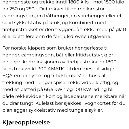
hengerfeste og trekke inntil 1800 kilo – mot 1500 kilo
for 250 og 250+. Det rekker til en mellomstor
campingvogn, en båthenger, en varehenger eller et
solid sykkelstativ på krok, og kombinert med
firehjulstrekket er den tryggere å trekke med på glatt
eller bratt føre enn de forhjulsdrevne utgavene.
For norske kjøpere som bruker hengerfeste til
henger, campingvogn, båt eller fritidsutstyr, gjør
nettopp kombinasjonen av firehjulstrekk og 1800
kilos trekkvekt 300 4MATIC til den mest allsidige
EQA-en for hytte- og fritidsbruk. Men husk at
trekking med henger spiser rekkevidde kraftig, og
med et batteri på 66,5 kWh og 100 kW lading blir
både rekkevidden kort og ladepausene merkbare når
du drar tungt. Kulelast bør sjekkes i vognkortet før du
planlegger sykkelstativ med tunge elsykler.
Kjøreopplevelse