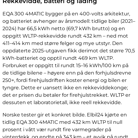
Rekkevidde, batteri og lading
EQA 300 4MATIC bygger på en 400-volts arkitektur,
og batteriet avhenger av årsmodell: tidlige biler (2021–
2024) har 66,5 kWh netto (69,7 kWh brutto) og en
oppgitt WLTP-rekkevidde rundt 432 km – ned mot
411–414 km med større felger og mye utstyr. Den
oppdaterte 2025-utgaven fikk derimot det større 70,5
kWh-batteriet og opptil rundt 469 km WLTP.
Forbruket er oppgitt til rundt 15–16 kWh/100 km på
de tidlige bilene – høyere enn på den forhjulsdrevne
250+, fordi firehjulsdriften koster energi og bilen er
tyngre. Dette er uansett ikke en rekkeviddekonge;
det er prisen du betaler for firehjulstrekket. WLTP er
dessuten et laboratorietall, ikke reell rekkevidde.
Norske tester gir et konkret bilde. Elbil24 kjørte en
tidlig EQA 300 4MATIC med 432 km WLTP til null
prosent i vått vær rundt fire varmegrader på
vinterdekk, og endte på 343 km – et avvik på rundt