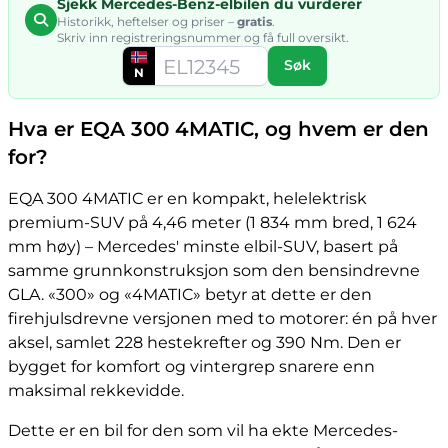
Sjekk Mercedes-Benz-elbilen du vurderer
Historikk, heftelser og priser –
gratis
.
Skriv inn registreringsnummer og få full oversikt.
Søk
N
Hva er EQA 300 4MATIC, og hvem er den
for?
EQA 300 4MATIC er en kompakt, helelektrisk
premium-SUV på 4,46 meter (1 834 mm bred, 1 624
mm høy) – Mercedes' minste elbil-SUV, basert på
samme grunnkonstruksjon som den bensindrevne
GLA. «300» og «4MATIC» betyr at dette er den
firehjulsdrevne versjonen med to motorer: én på hver
aksel, samlet 228 hestekrefter og 390 Nm. Den er
bygget for komfort og vintergrep snarere enn
maksimal rekkevidde.
Dette er en bil for den som vil ha ekte Mercedes-