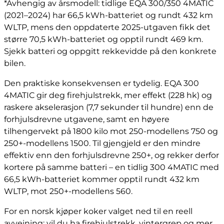
*Avhengig av årsmodell: tidlige EQA 300/350 4MATIC
(2021–2024) har 66,5 kWh-batteriet og rundt 432 km
WLTP, mens den oppdaterte 2025-utgaven fikk det
større 70,5 kWh-batteriet og opptil rundt 469 km.
Sjekk batteri og oppgitt rekkevidde på den konkrete
bilen.
Den praktiske konsekvensen er tydelig. EQA 300
4MATIC gir deg firehjulstrekk, mer effekt (228 hk) og
raskere akselerasjon (7,7 sekunder til hundre) enn de
forhjulsdrevne utgavene, samt en høyere
tilhengervekt på 1800 kilo mot 250-modellens 750 og
250+-modellens 1500. Til gjengjeld er den mindre
effektiv enn den forhjulsdrevne 250+, og rekker derfor
kortere på samme batteri – en tidlig 300 4MATIC med
66,5 kWh-batteriet kommer opptil rundt 432 km
WLTP, mot 250+-modellens 560.
For en norsk kjøper koker valget ned til en reell
avveining: vil du ha firehjulstrekk, vintergrep og mer