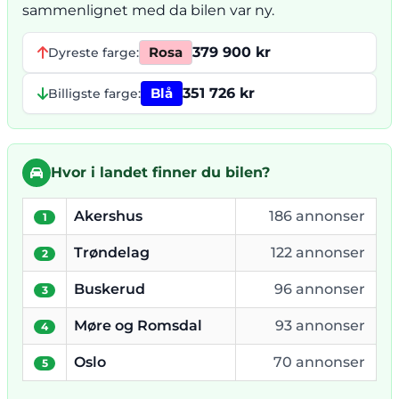
sammenlignet med da bilen var ny.
Rosa
379 900 kr
Dyreste farge:
Blå
351 726 kr
Billigste farge:
Hvor i landet finner du bilen?
Akershus
186 annonser
1
Trøndelag
122 annonser
2
Buskerud
96 annonser
3
Møre og Romsdal
93 annonser
4
Oslo
70 annonser
5