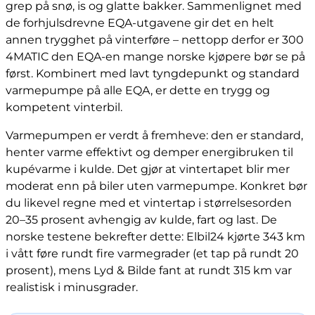
grep på snø, is og glatte bakker. Sammenlignet med
de forhjulsdrevne EQA-utgavene gir det en helt
annen trygghet på vinterføre – nettopp derfor er 300
4MATIC den EQA-en mange norske kjøpere bør se på
først. Kombinert med lavt tyngdepunkt og standard
varmepumpe på alle EQA, er dette en trygg og
kompetent vinterbil.
Varmepumpen er verdt å fremheve: den er standard,
henter varme effektivt og demper energibruken til
kupévarme i kulde. Det gjør at vintertapet blir mer
moderat enn på biler uten varmepumpe. Konkret bør
du likevel regne med et vintertap i størrelsesorden
20–35 prosent avhengig av kulde, fart og last. De
norske testene bekrefter dette: Elbil24 kjørte 343 km
i vått føre rundt fire varmegrader (et tap på rundt 20
prosent), mens Lyd & Bilde fant at rundt 315 km var
realistisk i minusgrader.