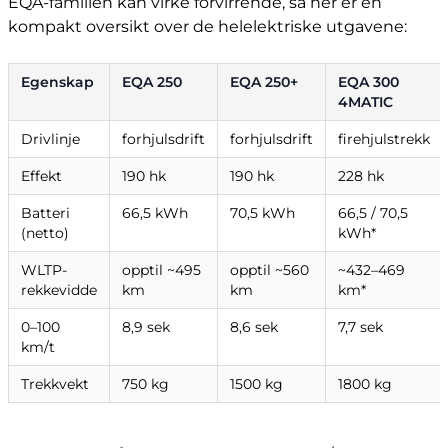
EQA-familien kan virke forvirrende, så her er en
kompakt oversikt over de helelektriske utgavene:
Egenskap
EQA 250
EQA 250+
EQA 300
4MATIC
Drivlinje
forhjulsdrift
forhjulsdrift
firehjulstrekk
Effekt
190 hk
190 hk
228 hk
Batteri
66,5 kWh
70,5 kWh
66,5 / 70,5
(netto)
kWh*
WLTP-
opptil ~495
opptil ~560
~432–469
rekkevidde
km
km
km*
0–100
8,9 sek
8,6 sek
7,7 sek
km/t
Trekkvekt
750 kg
1500 kg
1800 kg