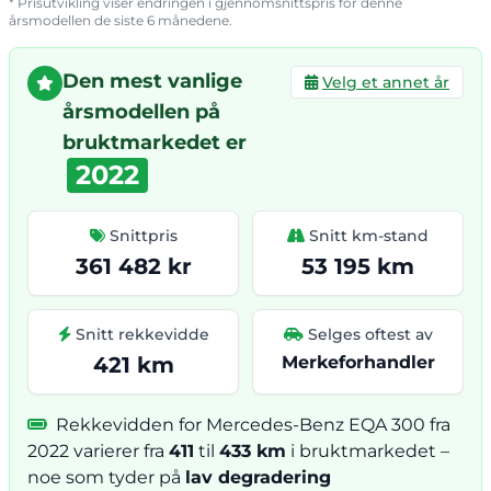
* Prisutvikling viser endringen i gjennomsnittspris for denne
årsmodellen de siste 6 månedene.
Den mest vanlige
Velg et annet år
årsmodellen på
bruktmarkedet er
2022
Snittpris
Snitt km-stand
361 482 kr
53 195 km
Snitt rekkevidde
Selges oftest av
421 km
Merkeforhandler
Rekkevidden for Mercedes-Benz EQA 300 fra
2022 varierer fra
411
til
433 km
i bruktmarkedet –
noe som tyder på
lav degradering