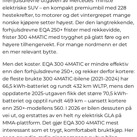
firehjulsdrevne utgaven av Mercedes' minste
elektriske SUV – en kompakt premiumbil med 228
hestekrefter, to motorer og det vintergrepet mange
norske kjøpere setter høyest. Der den langtrekkende,
forhjulsdrevne EQA 250+ frister med rekkevidde,
frister 300 4MATIC med trygghet på glatt føre og en
høyere tilhengervekt. For mange nordmenn er det
en mer relevant bytte.
Men det koster. EQA 300 4MATIC er mindre effektiv
enn den forhjulsdrevne 250+, og rekker derfor kortere:
de fleste brukte 300 4MATIC-bilene (2021–2024) har
66,5 kWh-batteriet og rundt 432 km WLTP, mens den
oppdaterte 2025-utgaven fikk det større 70,5 kWh-
batteriet og opptil rundt 469 km – uansett kortere
enn 250+-modellens 560. I 2026 er bilen dessuten på
vei ut, og erstattes av en helt ny elektrisk GLA på
MMA-plattform. Det gjør EQA 300 4MATIC mest
interessant som et trygt, komfortabelt bruktkjøp. Her