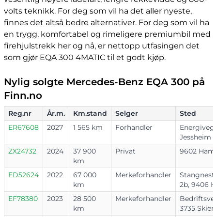
volts teknikk. For deg som vil ha det aller nyeste,
finnes det altså bedre alternativer. For deg som vil ha
en trygg, komfortabel og rimeligere premiumbil med
firehjulstrekk her og nå, er nettopp utfasingen det
som gjør EQA 300 4MATIC til et godt kjøp.
Nylig solgte Mercedes-Benz EQA 300 på
Finn.no
Reg.nr
År.m.
Km.stand
Selger
Sted
ER67608
2027
1 565 km
Forhandler
Energivege
Jessheim
ZX24732
2024
37 900
Privat
9602 Hamm
km
ED52624
2022
67 000
Merkeforhandler
Stangnest
km
2b, 9406 H
EF78380
2023
28 500
Merkeforhandler
Bedriftsve
km
3735 Skien