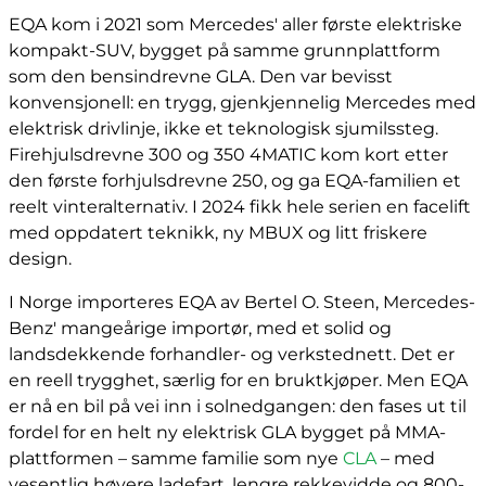
EQA kom i 2021 som Mercedes' aller første elektriske
kompakt-SUV, bygget på samme grunnplattform
som den bensindrevne GLA. Den var bevisst
konvensjonell: en trygg, gjenkjennelig Mercedes med
elektrisk drivlinje, ikke et teknologisk sjumilssteg.
Firehjulsdrevne 300 og 350 4MATIC kom kort etter
den første forhjulsdrevne 250, og ga EQA-familien et
reelt vinteralternativ. I 2024 fikk hele serien en facelift
med oppdatert teknikk, ny MBUX og litt friskere
design.
I Norge importeres EQA av Bertel O. Steen, Mercedes-
Benz' mangeårige importør, med et solid og
landsdekkende forhandler- og verkstednett. Det er
en reell trygghet, særlig for en bruktkjøper. Men EQA
er nå en bil på vei inn i solnedgangen: den fases ut til
fordel for en helt ny elektrisk GLA bygget på MMA-
plattformen – samme familie som nye
CLA
– med
vesentlig høyere ladefart, lengre rekkevidde og 800-