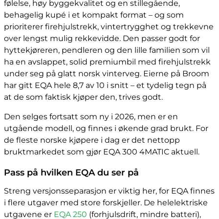
følelse, høy byggekvalitet og en stillegående,
behagelig kupé i et kompakt format – og som
prioriterer firehjulstrekk, vintertrygghet og trekkevne
over lengst mulig rekkevidde. Den passer godt for
hyttekjøreren, pendleren og den lille familien som vil
ha en avslappet, solid premiumbil med firehjulstrekk
under seg på glatt norsk vinterveg. Eierne på Broom
har gitt EQA hele 8,7 av 10 i snitt – et tydelig tegn på
at de som faktisk kjøper den, trives godt.
Den selges fortsatt som ny i 2026, men er en
utgående modell, og finnes i økende grad brukt. For
de fleste norske kjøpere i dag er det nettopp
bruktmarkedet som gjør EQA 300 4MATIC aktuell.
Pass på hvilken EQA du ser på
Streng versjonsseparasjon er viktig her, for EQA finnes
i flere utgaver med store forskjeller. De helelektriske
utgavene er
EQA 250
(forhjulsdrift, mindre batteri),