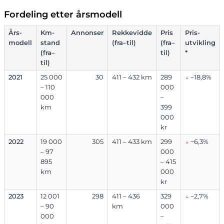
Fordeling etter årsmodell
Års-
Km-
Annonser
Rekkevidde
Pris
Pris-
modell
stand
(fra–til)
(fra–
utvikling
(fra–
til)
*
til)
2021
25 000
30
411 – 432 km
289
↓
−18,8%
– 110
000
000
–
km
399
000
kr
2022
19 000
305
411 – 433 km
299
↓
−6,3%
– 97
000
895
– 415
km
000
kr
2023
12 001
298
411 – 436
329
↓
−2,7%
– 90
km
000
000
–