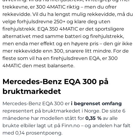
trekkevne, er 300 4MATIC riktig – men du ofrer
rekkevidde. Vil du ha lengst mulig rekkevidde, må du
velge forhjulsdrevne 250+ og klare deg uten
firehjulstrekk. EQA 350 4MATIC er det sportsligere
alternativet med samme batteri og firehjulstrekk,
men enda mer effekt og en høyere pris – den gir ikke
mer rekkevidde enn 300, snarere litt mindre. For de
fleste som vil ha en firehjulsdreven EQA, er 300
4MATIC den mest balanserte.
Mercedes-Benz EQA 300 på
bruktmarkedet
Mercedes-Benz EQA 300 er
i begrenset omfang
representert på bruktmarkedet i Norge. De siste 6
månedene har modellen stått for
0,35 %
av alle
brukte elbiler lagt ut på Finn.no – og andelen har falt
med 0,14 prosentpoeng.