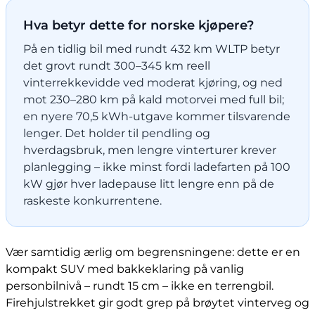
Hva betyr dette for norske kjøpere?
På en tidlig bil med rundt 432 km WLTP betyr
det grovt rundt 300–345 km reell
vinterrekkevidde ved moderat kjøring, og ned
mot 230–280 km på kald motorvei med full bil;
en nyere 70,5 kWh-utgave kommer tilsvarende
lenger. Det holder til pendling og
hverdagsbruk, men lengre vinterturer krever
planlegging – ikke minst fordi ladefarten på 100
kW gjør hver ladepause litt lengre enn på de
raskeste konkurrentene.
Vær samtidig ærlig om begrensningene: dette er en
kompakt SUV med bakkeklaring på vanlig
personbilnivå – rundt 15 cm – ikke en terrengbil.
Firehjulstrekket gir godt grep på brøytet vinterveg og