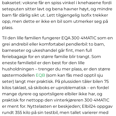
baksetet: voksne får en spiss vinkel i knehasene fordi
seteputen sitter lavt og bena havner høyt, og mindre
barn får dårlig sikt ut. Lett tilgjengelig Isofix trekker
opp, men dette er ikke en bil som utmerker seg på
plass.
Til den lille familien fungerer EQA 300 4MATIC som en
grei andrebil eller komfortabel pendlerbil: to barn,
barneseter og ukeshandel går fint, men full
feriebagasje for en større familie blir trangt. Som
eneste familiebil er den best for den lille
husholdningen – trenger du mer plass, er den større
søstermodellen
EQB
(som kan fås med opptil sju
seter) langt mer praktisk. På plussiden tåler bilen 75
kilos taklast, så skiboks er uproblematisk – en fordel
mange dyrere og sportsligere elbiler ikke har, og
praktisk for nettopp den vinterkjøreren 300 4MATIC
er ment for. Nyttelasten er beskjeden; Elbil24 oppgav
rundt 355 kilo på sin testbil, men tallet varierer med