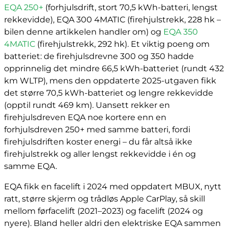
EQA 250+
(forhjulsdrift, stort 70,5 kWh-batteri, lengst
rekkevidde), EQA 300 4MATIC (firehjulstrekk, 228 hk –
bilen denne artikkelen handler om) og
EQA 350
4MATIC
(firehjulstrekk, 292 hk). Et viktig poeng om
batteriet: de firehjulsdrevne 300 og 350 hadde
opprinnelig det mindre 66,5 kWh-batteriet (rundt 432
km WLTP), mens den oppdaterte 2025-utgaven fikk
det større 70,5 kWh-batteriet og lengre rekkevidde
(opptil rundt 469 km). Uansett rekker en
firehjulsdreven EQA noe kortere enn en
forhjulsdreven 250+ med samme batteri, fordi
firehjulsdriften koster energi – du får altså ikke
firehjulstrekk og aller lengst rekkevidde i én og
samme EQA.
EQA fikk en facelift i 2024 med oppdatert MBUX, nytt
ratt, større skjerm og trådløs Apple CarPlay, så skill
mellom førfacelift (2021–2023) og facelift (2024 og
nyere). Bland heller aldri den elektriske EQA sammen