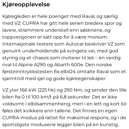
Kjøreopplevelse
Kjøregleden er hele poenget med Raval, og særlig
med VZ. CUPRA har gitt hele serien bredere spor og
lavere, strammere understell enn søsknene, og
toppversjonen er satt opp for å være morsom.
Internasjonale testere som Autocar beskriver VZ som
genuint underholdende på svingete vei, med god
styring og et chassis som inviterer til lek – en verdig
rival til Alpine A290 og Abarth 600e. Den norske
førsteinntrykkstesten fra elbil24 omtalte Raval som et
sjarmtroll med sjel og gode kjøreegenskaper.
VZ yter 166 kW (225 hk) og 290 Nm, og sender den lille
bilen fra 0 til 100 km/t på 6,8 sekunder. Det er ikke
voldsomt i elbilsammenheng, men i en lett og kort bil
føles det kvikkere enn tallene. Det finnes en egen
CUPRA-modus på rattet for maksimal respons, og i de
sportsligste modusene legger bilen på en kunstig,