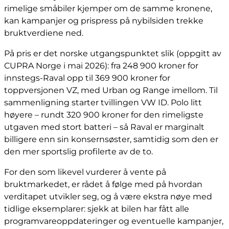
rimelige småbiler kjemper om de samme kronene,
kan kampanjer og prispress på nybilsiden trekke
bruktverdiene ned.
På pris er det norske utgangspunktet slik (oppgitt av
CUPRA Norge i mai 2026): fra 248 900 kroner for
innstegs-Raval opp til 369 900 kroner for
toppversjonen VZ, med Urban og Range imellom. Til
sammenligning starter tvillingen VW ID. Polo litt
høyere – rundt 320 900 kroner for den rimeligste
utgaven med stort batteri – så Raval er marginalt
billigere enn sin konsernsøster, samtidig som den er
den mer sportslig profilerte av de to.
For den som likevel vurderer å vente på
bruktmarkedet, er rådet å følge med på hvordan
verditapet utvikler seg, og å være ekstra nøye med
tidlige eksemplarer: sjekk at bilen har fått alle
programvareoppdateringer og eventuelle kampanjer,