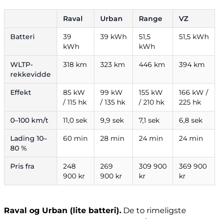
Raval
Urban
Range
VZ
Batteri
39
39 kWh
51,5
51,5 kWh
kWh
kWh
WLTP-
318 km
323 km
446 km
394 km
rekkevidde
Effekt
85 kW
99 kW
155 kW
166 kW /
/ 115 hk
/ 135 hk
/ 210 hk
225 hk
0–100 km/t
11,0 sek
9,9 sek
7,1 sek
6,8 sek
Lading 10–
60 min
28 min
24 min
24 min
80 %
Pris fra
248
269
309 900
369 900
900 kr
900 kr
kr
kr
Raval og Urban (lite batteri).
De to rimeligste