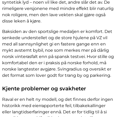
syntetisk lyd – noen vil like det, andre slår det av. De
rimeligere versjonene med mindre effekt blir naturlig
nok roligere, men den lave vekten skal gjøre også
disse leken å kjøre.
Baksiden av den sportslige medaljen er komfort. Det
senkede understellet og de store hjulene på VZ vil
med all sannsynlighet gi en fastere gange enn en
mykt avstemt bybil, noe som merkes mer på dårlig
norsk vinterasfalt enn på spansk testvei. Hvor stille og
komfortabel den er i praksis på norske forhold, må
norske langtester avgjøre. Svingradius og oversikt er
det format som lover godt for trang by og parkering.
Kjente problemer og svakheter
Raval er en helt ny modell, og det finnes derfor ingen
historikk med eierrapporterte feil, tilbakekallinger
eller langtidserfaringer ennå. Det er for tidlig til å si