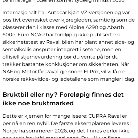
på innstegsmodellen som et tydelig minus i 2026.
Internasjonalt har Autocar kjørt VZ-versjonen og var
positivt overrasket over kjøregleden, samtidig som de
plasserer den i klasse med Alpine A290 og Abarth
600e. Euro NCAP har foreløpig ikke publisert en
sikkerhetstest av Raval; bilen har blant annet side- og
sentralkollisjonsputer integrert i setene, men en
offisiell stjernevurdering bør du vente på før du
trekker bastante konklusjoner om sikkerheten. Når
NAF og Motor får Raval gjennom El Prix, vil vi få de
norske rekkevidde- og ladetallene som mangler i dag.
Bruktbil eller ny? Foreløpig finnes det
ikke noe bruktmarked
Dette er kjernen for mange lesere: CUPRA Raval er
per nå en ren nybil. De første eksemplarene leveres i
Norge fra sommeren 2026, og det finnes derfor ikke