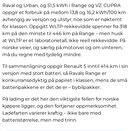
Raval og Urban, og 51,5 kWh i Range og VZ. CUPRA
oppgir et forbruk på mellom 13,8 og 16,2 kWh/100 km
avhengig av versjon og utstyr, noe som er nøkternt
for klassen. Oppgitt WLTP-rekkevidde spenner fra 318
km på den minste til 446 km på Range – men husk
at WLTP er et laboratorietall, ikke reell rekkevidde. På
norske veier, og særlig på motorvei og om vinteren,
må du regne med tydelig mindre.
Til sammenligning oppgir Renault 5 inntil 414 km i sin
versjon med stort batteri, så Ravals Range er
konkurransedyktig på papiret i klassen, mens de små
batteripakkene er det de er – bybilpakker.
På lading er det her den viktigste fellen for norske
kjøpere ligger, og den fortjener oppmerksomhet.
Ladefarten varierer kraftig – ikke bare med
batteristørrelse, men med trinn.