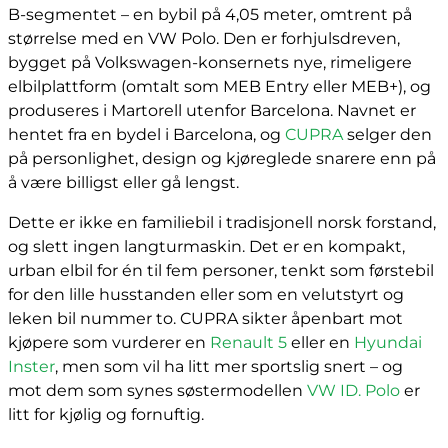
B-segmentet – en bybil på 4,05 meter, omtrent på
størrelse med en VW Polo. Den er forhjulsdreven,
bygget på Volkswagen-konsernets nye, rimeligere
elbilplattform (omtalt som MEB Entry eller MEB+), og
produseres i Martorell utenfor Barcelona. Navnet er
hentet fra en bydel i Barcelona, og
CUPRA
selger den
på personlighet, design og kjøreglede snarere enn på
å være billigst eller gå lengst.
Dette er ikke en familiebil i tradisjonell norsk forstand,
og slett ingen langturmaskin. Det er en kompakt,
urban elbil for én til fem personer, tenkt som førstebil
for den lille husstanden eller som en velutstyrt og
leken bil nummer to. CUPRA sikter åpenbart mot
kjøpere som vurderer en
Renault 5
eller en
Hyundai
Inster
, men som vil ha litt mer sportslig snert – og
mot dem som synes søstermodellen
VW ID. Polo
er
litt for kjølig og fornuftig.