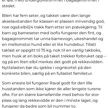
er løst med undergulvsrommet i bagasjerommet i
stedet.
Bilen har fem seter, og takket være den lange
akselavstanden for klassen er plassen innvendig god,
noe også elbil24 trakk fram etter sin prøvekjøring. Til
barn og barneseter med Isofix fungerer den fint, og
bagasjerommet tar unna barnevogn, ukeshandel og
en mellomstor hund eller et lite hundebur. Tillatt
taklast er oppgitt til 75 kg, nok til en vanlig takboks,
men husk at en boks på taket trekker forbruket opp –
og på en liten elbil merkes det godt på rekkevidden.
Nyttelasten bør du sjekke i vognkortet på den
konkrete bilen, særlig på en fullastet familietur.
Som eneste bil fungerer Raval godt for den lille
husstanden som ikke kjører de aller lengste turene
ofte. For en større barnefamilie med behov for stor
plass og lang rekkevidde er den i minste laget, og
fungerer da bedre som bil nummer to.