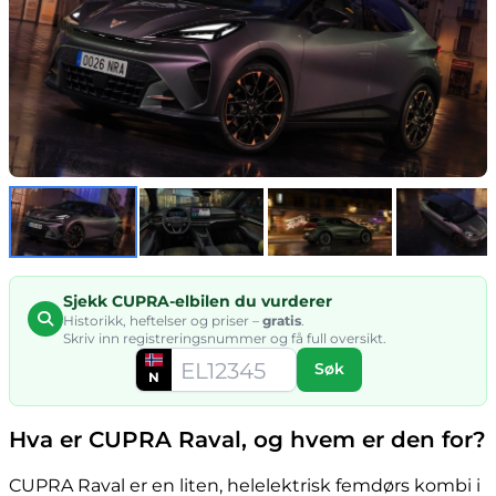
Sjekk CUPRA-elbilen du vurderer
Historikk, heftelser og priser –
gratis
.
Skriv inn registreringsnummer og få full oversikt.
Søk
N
Hva er CUPRA Raval, og hvem er den for?
CUPRA Raval er en liten, helelektrisk femdørs kombi i