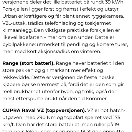
versjonene deler det lille batteriet på rundt 39 kWh.
Forskjellen ligger først og fremst i effekt og utstyr:
Urban er kraftigere og får blant annet ryggekamera,
V2L-uttak, trådløs telefonlading og toskjermet
klimaanlegg. Den viktigste praktiske forskjellen er
likevel ladefarten – mer om den under. Dette er
bybilpakkene: utmerket til pendling og kortere turer,
men med kort aksjonsradius om vinteren.
Range (stort batteri).
Range hever batteriet til den
store pakken og gir markant mer effekt og
rekkevidde. Dette er versjonen de fleste norske
kjøpere bør se nærmest på, fordi det er den som gir
reell brukbarhet utenfor byen, og trolig også den
mest etterspurte brukt når den tid kommer.
CUPRA Raval VZ (toppversjonen).
VZ er hot hatch-
utgaven, med 290 Nm og toppfart sperret ved 175
km/t. Den har det store batteriet, men ruller på 19-
tommers felger, som er grunnen til at den oppgitte