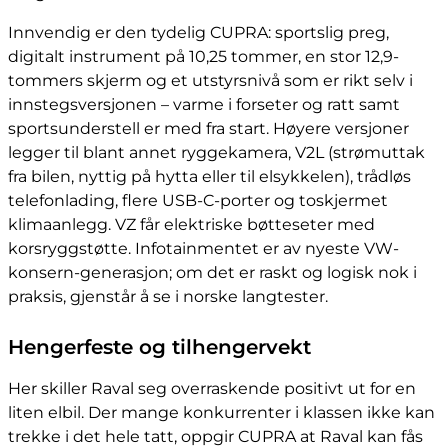
Innvendig er den tydelig CUPRA: sportslig preg,
digitalt instrument på 10,25 tommer, en stor 12,9-
tommers skjerm og et utstyrsnivå som er rikt selv i
innstegsversjonen – varme i forseter og ratt samt
sportsunderstell er med fra start. Høyere versjoner
legger til blant annet ryggekamera, V2L (strømuttak
fra bilen, nyttig på hytta eller til elsykkelen), trådløs
telefonlading, flere USB-C-porter og toskjermet
klimaanlegg. VZ får elektriske bøtteseter med
korsryggstøtte. Infotainmentet er av nyeste VW-
konsern-generasjon; om det er raskt og logisk nok i
praksis, gjenstår å se i norske langtester.
Hengerfeste og tilhengervekt
Her skiller Raval seg overraskende positivt ut for en
liten elbil. Der mange konkurrenter i klassen ikke kan
trekke i det hele tatt, oppgir CUPRA at Raval kan fås