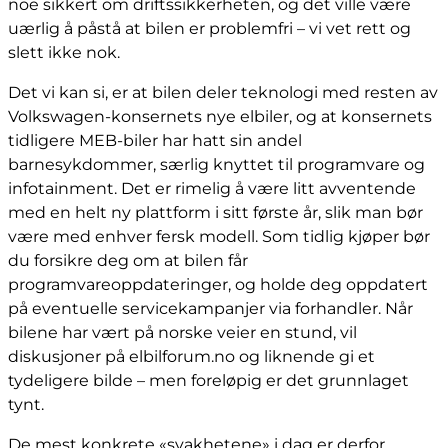
noe sikkert om driftssikkerheten, og det ville være
uærlig å påstå at bilen er problemfri – vi vet rett og
slett ikke nok.
Det vi kan si, er at bilen deler teknologi med resten av
Volkswagen-konsernets nye elbiler, og at konsernets
tidligere MEB-biler har hatt sin andel
barnesykdommer, særlig knyttet til programvare og
infotainment. Det er rimelig å være litt avventende
med en helt ny plattform i sitt første år, slik man bør
være med enhver fersk modell. Som tidlig kjøper bør
du forsikre deg om at bilen får
programvareoppdateringer, og holde deg oppdatert
på eventuelle servicekampanjer via forhandler. Når
bilene har vært på norske veier en stund, vil
diskusjoner på elbilforum.no og liknende gi et
tydeligere bilde – men foreløpig er det grunnlaget
tynt.
De mest konkrete «svakhetene» i dag er derfor