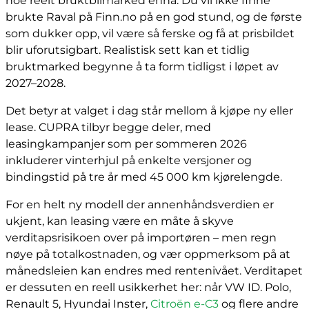
noe reelt bruktbilmarked ennå. Du vil ikke finne
brukte Raval på Finn.no på en god stund, og de første
som dukker opp, vil være så ferske og få at prisbildet
blir uforutsigbart. Realistisk sett kan et tidlig
bruktmarked begynne å ta form tidligst i løpet av
2027–2028.
Det betyr at valget i dag står mellom å kjøpe ny eller
lease. CUPRA tilbyr begge deler, med
leasingkampanjer som per sommeren 2026
inkluderer vinterhjul på enkelte versjoner og
bindingstid på tre år med 45 000 km kjørelengde.
For en helt ny modell der annenhåndsverdien er
ukjent, kan leasing være en måte å skyve
verditapsrisikoen over på importøren – men regn
nøye på totalkostnaden, og vær oppmerksom på at
månedsleien kan endres med rentenivået. Verditapet
er dessuten en reell usikkerhet her: når VW ID. Polo,
Renault 5, Hyundai Inster,
Citroën e-C3
og flere andre