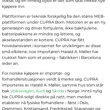
vokse, og en rimelig bybil er det som skal trekke nye
kjøpere inn.
Plattformen er teknisk forskjellig fra den større MEB-
plattformen under CUPRA Born. Motoren er av en ny
generasjon og driver forhjulene, ikke bakhjulene,
batteripakkene er mindre og lettere, og
akselavstanden er kortere. CUPRA har fått
hovedansvaret i konsernet for utviklingen av disse
små elbilene, noe importøren Harald A. Møller har
trukket fram som et poeng – fabrikken i Barcelona
leder an.
For norske kjøpere er importør- og
forhandlersituasjonen verdt å merke seg. CUPRA
importeres av Harald A. Møller, samme hus som står
bak
Volkswagen
,
Audi
og
Skoda
i Norge. Inntil nylig
ble CUPRA solgt direkte på nett, men merket
etablerer nå fysiske forhandlere – først i Oslo,
Drammen, Kristiansand, Fredrikstad, Stavanger og