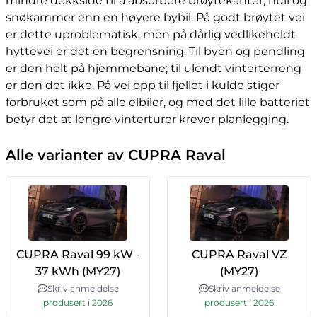
mindre dekkside til å absorbere brøytekanter, hull og
snøkammer enn en høyere bybil. På godt brøytet vei
er dette uproblematisk, men på dårlig vedlikeholdt
hyttevei er det en begrensning. Til byen og pendling
er den helt på hjemmebane; til ulendt vinterterreng
er den det ikke. På vei opp til fjellet i kulde stiger
forbruket som på alle elbiler, og med det lille batteriet
betyr det at lengre vinterturer krever planlegging.
Alle varianter av CUPRA Raval
CUPRA Raval 99 kW -
CUPRA Raval VZ
37 kWh (MY27)
(MY27)
Skriv anmeldelse
Skriv anmeldelse
produsert i 2026
produsert i 2026