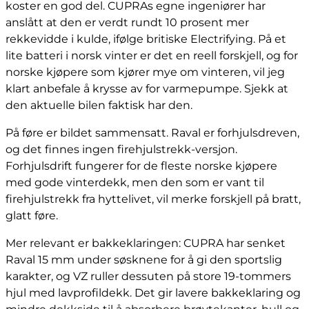
koster en god del. CUPRAs egne ingeniører har
anslått at den er verdt rundt 10 prosent mer
rekkevidde i kulde, ifølge britiske Electrifying. På et
lite batteri i norsk vinter er det en reell forskjell, og for
norske kjøpere som kjører mye om vinteren, vil jeg
klart anbefale å krysse av for varmepumpe. Sjekk at
den aktuelle bilen faktisk har den.
På føre er bildet sammensatt. Raval er forhjulsdreven,
og det finnes ingen firehjulstrekk-versjon.
Forhjulsdrift fungerer for de fleste norske kjøpere
med gode vinterdekk, men den som er vant til
firehjulstrekk fra hyttelivet, vil merke forskjell på bratt,
glatt føre.
Mer relevant er bakkeklaringen: CUPRA har senket
Raval 15 mm under søsknene for å gi den sportslig
karakter, og VZ ruller dessuten på store 19-tommers
hjul med lavprofildekk. Det gir lavere bakkeklaring og