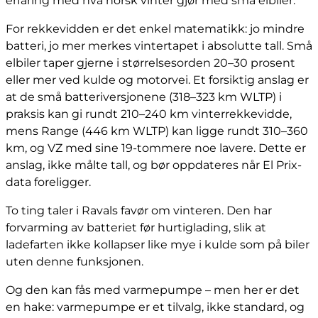
erfaring med hva norsk vinter gjør med små elbiler.
For rekkevidden er det enkel matematikk: jo mindre
batteri, jo mer merkes vintertapet i absolutte tall. Små
elbiler taper gjerne i størrelsesorden 20–30 prosent
eller mer ved kulde og motorvei. Et forsiktig anslag er
at de små batteriversjonene (318–323 km WLTP) i
praksis kan gi rundt 210–240 km vinterrekkevidde,
mens Range (446 km WLTP) kan ligge rundt 310–360
km, og VZ med sine 19-tommere noe lavere. Dette er
anslag, ikke målte tall, og bør oppdateres når El Prix-
data foreligger.
To ting taler i Ravals favør om vinteren. Den har
forvarming av batteriet før hurtiglading, slik at
ladefarten ikke kollapser like mye i kulde som på biler
uten denne funksjonen.
Og den kan fås med varmepumpe – men her er det
en hake: varmepumpe er et tilvalg, ikke standard, og