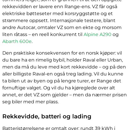
rekkevidden er lavere enn Range-ens. VZ får også
elektriske bøtteseter med korsryggstøtte og et
strammere oppsett. Internasjonale testere, blant
andre Autocar, omtaler VZ som en ekte og morsom
liten råtass – en reell konkurrent til
Alpine A290
og
Abarth 600e
.
Den praktiske konsekvensen for en norsk kjøper: vil
du bare ha en rimelig bybil, holder Raval eller Urban,
men da må du leve med kort rekkevidde – og på den
aller billigste Raval-en også treg lading. Vil du kunne
ta bilen ut av byen og på lengre turer, er Range det
fornuftige valget. Og vil du ha kjøreglede over alt
annet, er det VZ som gjelder – men da nærmer prisen
seg biler med mer plass.
Rekkevidde, batteri og lading
Batteristørrelsene er omtalt over: rundt 39 kWh i