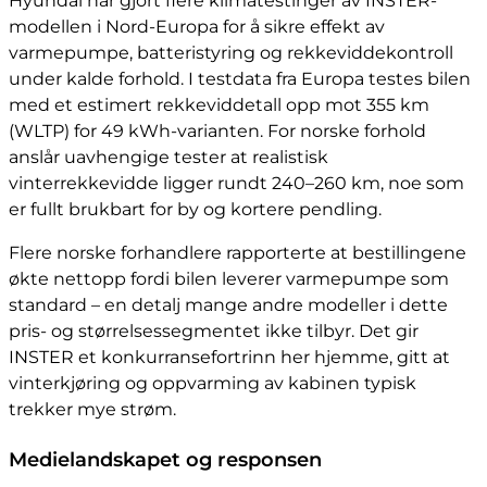
Hyundai har gjort flere klimatestinger av INSTER-
modellen i Nord-Europa for å sikre effekt av
varmepumpe, batteristyring og rekkeviddekontroll
under kalde forhold. I testdata fra Europa testes bilen
med et estimert rekkeviddetall opp mot 355 km
(WLTP) for 49 kWh-varianten. For norske forhold
anslår uavhengige tester at realistisk
vinterrekkevidde ligger rundt 240–260 km, noe som
er fullt brukbart for by og kortere pendling.
Flere norske forhandlere rapporterte at bestillingene
økte nettopp fordi bilen leverer varmepumpe som
standard – en detalj mange andre modeller i dette
pris- og størrelsessegmentet ikke tilbyr. Det gir
INSTER et konkurransefortrinn her hjemme, gitt at
vinterkjøring og oppvarming av kabinen typisk
trekker mye strøm.
Medielandskapet og responsen