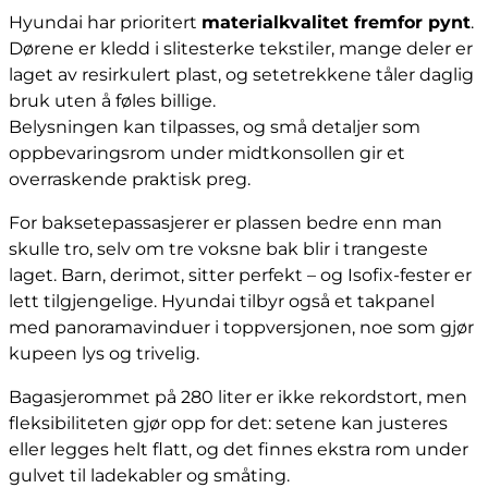
Hyundai har prioritert
materialkvalitet fremfor pynt
.
Dørene er kledd i slitesterke tekstiler, mange deler er
laget av resirkulert plast, og setetrekkene tåler daglig
bruk uten å føles billige.
Belysningen kan tilpasses, og små detaljer som
oppbevaringsrom under midtkonsollen gir et
overraskende praktisk preg.
For baksetepassasjerer er plassen bedre enn man
skulle tro, selv om tre voksne bak blir i trangeste
laget. Barn, derimot, sitter perfekt – og Isofix-fester er
lett tilgjengelige. Hyundai tilbyr også et takpanel
med panoramavinduer i toppversjonen, noe som gjør
kupeen lys og trivelig.
Bagasjerommet på 280 liter er ikke rekordstort, men
fleksibiliteten gjør opp for det: setene kan justeres
eller legges helt flatt, og det finnes ekstra rom under
gulvet til ladekabler og småting.