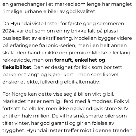
en gamechanger i et marked som lenge har manglet
rimelige, urbane elbiler av god kvalitet.
Da Hyundai viste Inster for første gang sommeren
2024, var det som om en ny brikke falt på plass i
puslespillet av elektrifisering. Modellen bygger videre
på erfaringene fra Ioniq-serien, men i en helt annen
skala: den handler ikke om premiumfølelse eller lang
rekkevidde, men om
fornuft, enkelhet og
fleksibilitet
. Den er designet for folk som bor tett,
parkerer trangt og kjører kort – men som likevel
ønsker et ekte, fullverdig elbil-alternativ.
For Norge kan dette vise seg å bli en viktig bil.
Markedet her er nemlig i ferd med å modnes. Folk vil
fortsatt ha elbiler, men ikke nødvendigvis store SUV-
er til en halv million. De vil ha små, smarte biler som
tåler vinter, har god garanti og gir en følelse av
trygghet. Hyundai Inster treffer midt i denne trenden