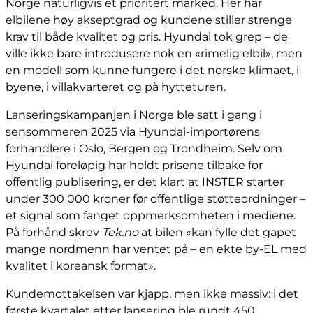
Norge naturligvis et prioritert marked. Her har
elbilene høy akseptgrad og kundene stiller strenge
krav til både kvalitet og pris. Hyundai tok grep – de
ville ikke bare introdusere nok en «rimelig elbil», men
en modell som kunne fungere i det norske klimaet, i
byene, i villakvarteret og på hytteturen.
Lanseringskampanjen i Norge ble satt i gang i
sensommeren 2025 via Hyundai-importørens
forhandlere i Oslo, Bergen og Trondheim. Selv om
Hyundai foreløpig har holdt prisene tilbake for
offentlig publisering, er det klart at INSTER starter
under 300 000 kroner før offentlige støtteordninger –
et signal som fanget oppmerksomheten i mediene.
På forhånd skrev
Tek.no
at bilen «kan fylle det gapet
mange nordmenn har ventet på – en ekte by-EL med
kvalitet i koreansk format».
Kundemottakelsen var kjapp, men ikke massiv: i det
første kvartalet etter lansering ble rundt 450