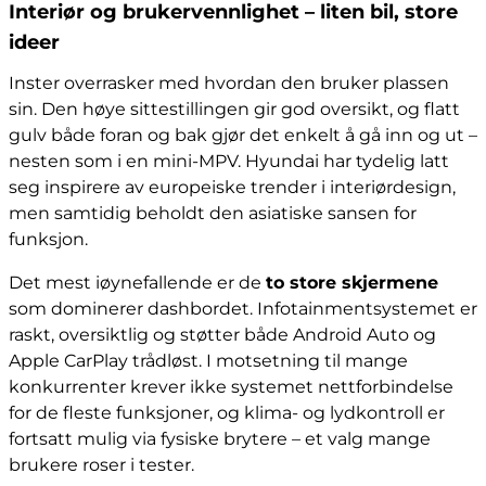
Interiør og brukervennlighet – liten bil, store
ideer
Inster overrasker med hvordan den bruker plassen
sin. Den høye sittestillingen gir god oversikt, og flatt
gulv både foran og bak gjør det enkelt å gå inn og ut –
nesten som i en mini-MPV. Hyundai har tydelig latt
seg inspirere av europeiske trender i interiørdesign,
men samtidig beholdt den asiatiske sansen for
funksjon.
Det mest iøynefallende er de
to store skjermene
som dominerer dashbordet. Infotainmentsystemet er
raskt, oversiktlig og støtter både Android Auto og
Apple CarPlay trådløst. I motsetning til mange
konkurrenter krever ikke systemet nettforbindelse
for de fleste funksjoner, og klima- og lydkontroll er
fortsatt mulig via fysiske brytere – et valg mange
brukere roser i tester.