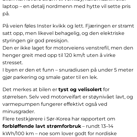
laptop – en detalj nordmenn med hytte vil sette pris
på.
På veien føles Inster kvikk og lett. Fjæringen er stramt
satt opp, men likevel behagelig, og den elektriske
styringen gir god presisjon.
Den er ikke laget for motorveiens venstrefil, men den
henger greit med opp til 120 km/t uten å virke
stresset.
I byen er den et funn – snuradiusen på under 5 meter
gjør parkering og smale gater til en lek.
Det merkes at bilen er
tyst og velisolert
for
størrelsen. Selv ved motorveifart er støynivået lavt, og
varmepumpen fungerer effektivt også ved
minusgrader.
Flere testkjørere i Sør-Korea har rapportert om
forbløffende lavt strømforbruk
– rundt 13–14
kWh/100 km – noe som lover godt for nordiske