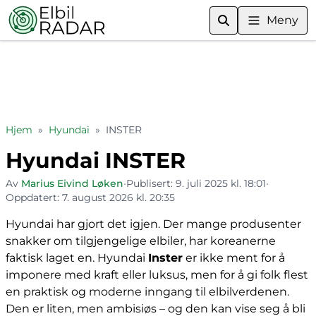
Meny
Hjem
»
Hyundai
»
INSTER
Hyundai INSTER
Av
Marius Eivind Løken
•
Publisert:
9. juli 2025 kl. 18:01
•
Oppdatert:
7. august 2026 kl. 20:35
Hyundai har gjort det igjen. Der mange produsenter
snakker om tilgjengelige elbiler, har koreanerne
faktisk laget en. Hyundai
Inster
er ikke ment for å
imponere med kraft eller luksus, men for å gi folk flest
en praktisk og moderne inngang til elbilverdenen.
Den er liten, men ambisiøs – og den kan vise seg å bli