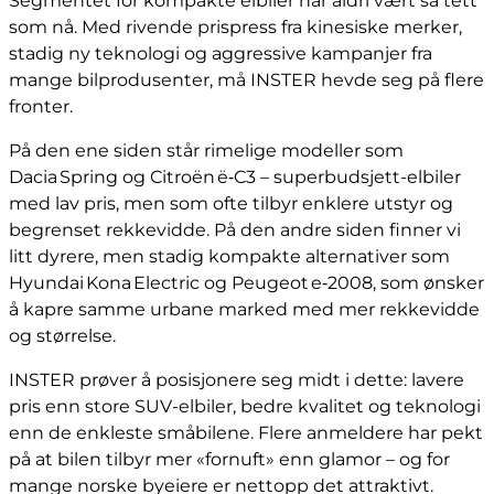
Segmentet for kompakte elbiler har aldri vært så tett
som nå. Med rivende prispress fra kinesiske merker,
stadig ny teknologi og aggressive kampanjer fra
mange bilprodusenter, må INSTER hevde seg på flere
fronter.
På den ene siden står rimelige modeller som
Dacia Spring og Citroën ë‑C3 – superbudsjett-elbiler
med lav pris, men som ofte tilbyr enklere utstyr og
begrenset rekkevidde. På den andre siden finner vi
litt dyrere, men stadig kompakte alternativer som
Hyundai Kona Electric og Peugeot e‑2008, som ønsker
å kapre samme urbane marked med mer rekkevidde
og størrelse.
INSTER prøver å posisjonere seg midt i dette: lavere
pris enn store SUV-elbiler, bedre kvalitet og teknologi
enn de enkleste småbilene. Flere anmeldere har pekt
på at bilen tilbyr mer «fornuft» enn glamor – og for
mange norske byeiere er nettopp det attraktivt.