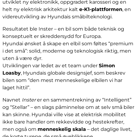
utviklet ny elektronikk, oppgradert karosseri og en
helt ny elektrisk arkitektur kalt
e-K1-plattformen
, en
videreutvikling av Hyundais småbilteknologi.
Resultatet ble Inster – en bil som både teknisk og
konseptuelt er skreddersydd for Europa.
Hyundai ønsket å skape en elbil som føltes “premium
i det små”: solid, moderne og teknologisk riktig, men
uten å være dyr.
Utviklingen var ledet av et team under
Simon
Loasby
, Hyundais globale designsjef, som beskrev
bilen som “den mest menneskelige elbilen vi har
laget hittil”.
Navnet
Inster
er en sammentrekning av “Intelligent”
og “Stellar” – en slags påminnelse om at selv små biler
kan skinne. Hyundai ville vise at elektrisk mobilitet
ikke bare handler om rekkevidde og hestekrefter,
men også om
menneskelig skala
– det daglige livet,
de korte turene, de små øyeblikkene.