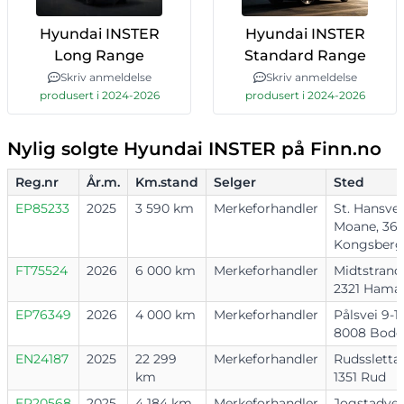
Hyundai INSTER
Hyundai INSTER
Long Range
Standard Range
Skriv anmeldelse
Skriv anmeldelse
produsert i 2024-2026
produsert i 2024-2026
Nylig solgte Hyundai INSTER på Finn.no
Reg.nr
År.m.
Km.stand
Selger
Sted
EP85233
2025
3 590 km
Merkeforhandler
St. Hansvei
Moane, 361
Kongsberg
FT75524
2026
6 000 km
Merkeforhandler
Midtstrand
2321 Hama
EP76349
2026
4 000 km
Merkeforhandler
Pålsvei 9-13
8008 Bodø
EN24187
2025
22 299
Merkeforhandler
Rudssletta 
km
1351 Rud
EP20568
2025
4 184 km
Merkeforhandler
Jogstadvei