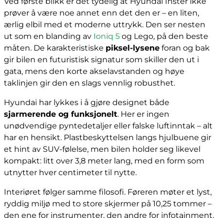
Ved første blikk er det tydelig at Hyundai Inster ikke
prøver å være noe annet enn det den er – en liten,
ærlig elbil med et moderne uttrykk. Den ser nesten
ut som en blanding av
Ioniq 5
og Lego, på den beste
måten. De karakteristiske
piksel-lysene
foran og bak
gir bilen en futuristisk signatur som skiller den ut i
gata, mens den korte akselavstanden og høye
taklinjen gir den en slags vennlig robusthet.
Hyundai har lykkes i å gjøre designet både
sjarmerende og funksjonelt
. Her er ingen
unødvendige pyntedetaljer eller falske luftinntak – alt
har en hensikt. Plastbeskyttelsen langs hjulbuene gir
et hint av SUV-følelse, men bilen holder seg likevel
kompakt: litt over 3,8 meter lang, med en form som
utnytter hver centimeter til nytte.
Interiøret følger samme filosofi. Føreren møter et lyst,
ryddig miljø med to store skjermer på 10,25 tommer –
den ene for instrumenter, den andre for infotainment.