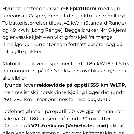
Hyundai Inster deler sin
e-K1-plattform
med den
koreanske Casper, men alt det elektriske er helt nytt.
To batteristørrelser tilbys: 42 kWh (Standard Range)
og 49 kWh (Long Range). Begge bruker NMC-kjemi
og er væskekjølt – en viktig forskjell fra mange
rimelige konkurrenter som fortsatt baserer seg på
luftkjølte pakker.
Motoralternativene spenner fra 71 til 84 kW (97–115 hk),
og momentet på 147 Nm leveres øyeblikkelig, som i
alle elbiler.
Hyundai lover
rekkevidde på opptil 355 km WLTP
,
men realistisk i norsk vinterkjøring ligger det rundt
260–280 km – mer enn nok for hverdagsbruk.
Ladehastigheten på opptil 120 kW gjør at man kan
fylle fra 10 til 80 prosent på rundt 30 minutter.
Det er også
V2L-funksjon (Vehicle-to-Load)
, slik at
bilen kan levere strøm til verktøy, kaffemaskin eller