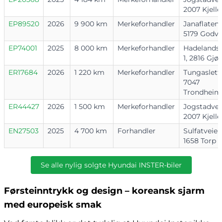
2007 Kjelle
EP89520
2026
9 900 km
Merkeforhandler
Janaflaten 
5179 Godvi
EP74001
2025
8 000 km
Merkeforhandler
Hadelands
1, 2816 Gjøv
ER17684
2026
1 220 km
Merkeforhandler
Tungasletta
7047
Trondheim
ER44427
2026
1 500 km
Merkeforhandler
Jogstadvei
2007 Kjelle
EN27503
2025
4 700 km
Forhandler
Sulfatveien
1658 Torp
Se alle nylig solgte Hyundai INSTER-biler
Førsteinntrykk og design – koreansk sjarm
med europeisk smak