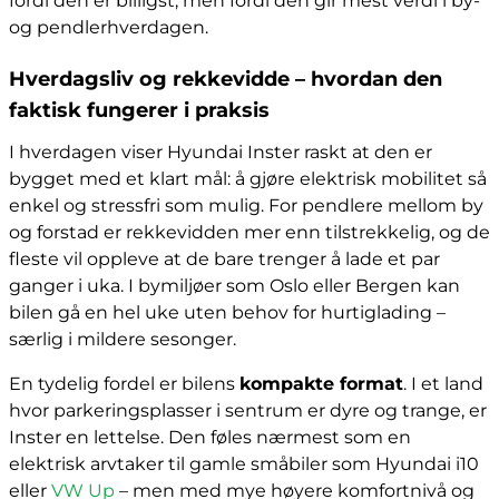
fordi den er billigst, men fordi den gir mest verdi i by-
og pendlerhverdagen.
Hverdagsliv og rekkevidde – hvordan den
faktisk fungerer i praksis
I hverdagen viser Hyundai Inster raskt at den er
bygget med et klart mål: å gjøre elektrisk mobilitet så
enkel og stressfri som mulig. For pendlere mellom by
og forstad er rekkevidden mer enn tilstrekkelig, og de
fleste vil oppleve at de bare trenger å lade et par
ganger i uka. I bymiljøer som Oslo eller Bergen kan
bilen gå en hel uke uten behov for hurtiglading –
særlig i mildere sesonger.
En tydelig fordel er bilens
kompakte format
. I et land
hvor parkeringsplasser i sentrum er dyre og trange, er
Inster en lettelse. Den føles nærmest som en
elektrisk arvtaker til gamle småbiler som Hyundai i10
eller
VW Up
– men med mye høyere komfortnivå og