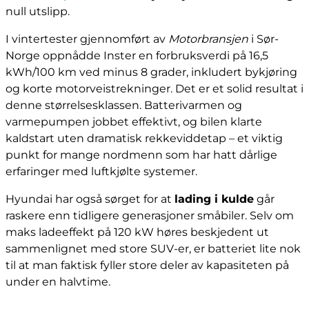
null utslipp.
I vintertester gjennomført av
Motorbransjen
i Sør-
Norge oppnådde Inster en forbruksverdi på 16,5
kWh/100 km ved minus 8 grader, inkludert bykjøring
og korte motorveistrekninger. Det er et solid resultat i
denne størrelsesklassen. Batterivarmen og
varmepumpen jobbet effektivt, og bilen klarte
kaldstart uten dramatisk rekkeviddetap – et viktig
punkt for mange nordmenn som har hatt dårlige
erfaringer med luftkjølte systemer.
Hyundai har også sørget for at
lading i kulde
går
raskere enn tidligere generasjoner småbiler. Selv om
maks ladeeffekt på 120 kW høres beskjedent ut
sammenlignet med store SUV-er, er batteriet lite nok
til at man faktisk fyller store deler av kapasiteten på
under en halvtime.