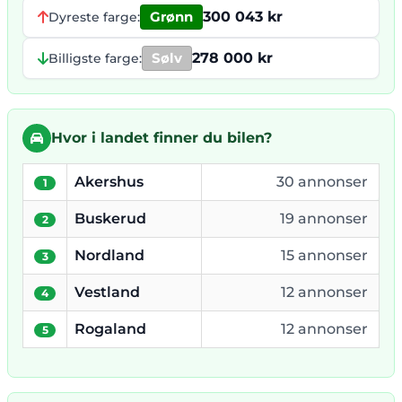
Grønn
300 043 kr
Dyreste farge:
Sølv
278 000 kr
Billigste farge:
Hvor i landet finner du bilen?
Akershus
30 annonser
1
Buskerud
19 annonser
2
Nordland
15 annonser
3
Vestland
12 annonser
4
Rogaland
12 annonser
5