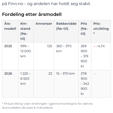
på Finn.no – og andelen har holdt seg stabil.
Fordeling etter årsmodell
Års-
Km-
Annonser
Rekkevidde
Pris
Pris-
modell
stand
(fra–til)
(fra–
utvikling
(fra–
til)
*
til)
2025
999 –
125
360 – 370
269
↓
−4,1%
13 000
km
900
km
– 319
900
kr
2026
1 220 –
23
15 – 370 km
278
—
6 500
900
km
– 342
900
kr
* Prisutvikling viser endringen i gjennomsnittspris for denne
årsmodellen de siste 6 månedene.