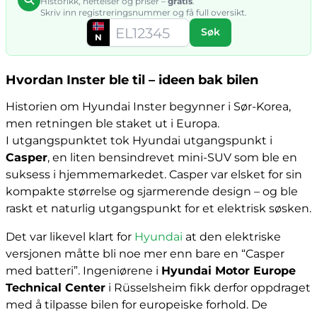
Historikk, heftelser og priser –
gratis
.
Skriv inn registreringsnummer og få full oversikt.
Søk
N
Hvordan Inster ble til – ideen bak bilen
Historien om Hyundai Inster begynner i Sør-Korea,
men retningen ble staket ut i Europa.
I utgangspunktet tok Hyundai utgangspunkt i
Casper
, en liten bensindrevet mini-SUV som ble en
suksess i hjemmemarkedet. Casper var elsket for sin
kompakte størrelse og sjarmerende design – og ble
raskt et naturlig utgangspunkt for et elektrisk søsken.
Det var likevel klart for
Hyundai
at den elektriske
versjonen måtte bli noe mer enn bare en “Casper
med batteri”. Ingeniørene i
Hyundai Motor Europe
Technical Center
i Rüsselsheim fikk derfor oppdraget
med å tilpasse bilen for europeiske forhold. De