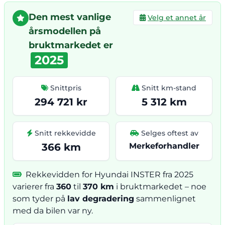
Den mest vanlige
Velg et annet år
årsmodellen på
bruktmarkedet er
2025
Snittpris
Snitt km-stand
294 721 kr
5 312 km
Snitt rekkevidde
Selges oftest av
366 km
Merkeforhandler
Rekkevidden for Hyundai INSTER fra 2025
varierer fra
360
til
370 km
i bruktmarkedet – noe
som tyder på
lav degradering
sammenlignet
med da bilen var ny.