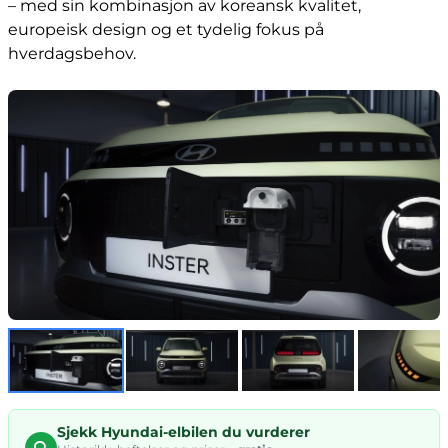
– med sin kombinasjon av koreansk kvalitet,
europeisk design og et tydelig fokus på
hverdagsbehov.
Sjekk Hyundai-elbilen du vurderer