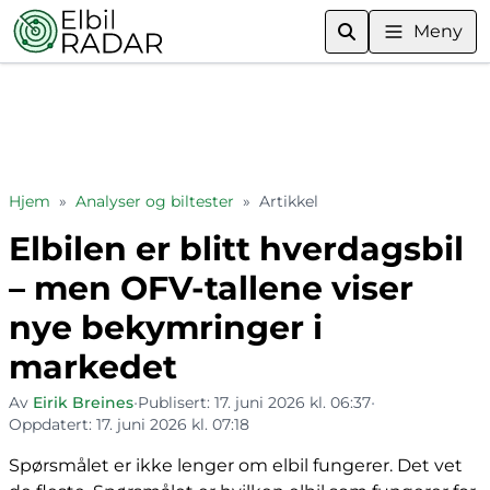
Meny
Hjem
»
Analyser og biltester
»
Artikkel
Elbilen er blitt hverdagsbil
– men OFV-tallene viser
nye bekymringer i
markedet
Av
Eirik Breines
•
Publisert:
17. juni 2026 kl. 06:37
•
Oppdatert:
17. juni 2026 kl. 07:18
Spørsmålet er ikke lenger om elbil fungerer. Det vet