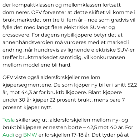
der kompaktklassen og mellomklassen fortsatt
dominerer. OFV forventer at dette skiftet vil komme i
bruktmarkedet om tre til fem år – noe som gradvis vil
fylle det med langt flere elektriske SUV-er og
crossovere. For dagens nybilkjøpere betyr det at
annenhåndsverdien må vurderes med et marked i
endring: når hundrevis av lignende elektriske SUV-er
treffer bruktmarkedet samtidig, vil konkurransen
mellom modellene bli hard.
OFV viste også aldersforskjeller mellom
kjøpersegmentene. De som kjøper ny bil er i snitt 52,2
år, mot 44,3 år for bruktbilkjøpere. Blant kjøpere
under 30 år kjøper 22 prosent brukt, mens bare 7
prosent kjøper nytt.
Tesla
skiller seg ut: aldersforskjellen mellom ny- og
bruktbilkjøpere er nesten borte – 42,5 mot 40 år. For
Audi
og
BMW
er forskjellen 17–18 år. Det tyder på at