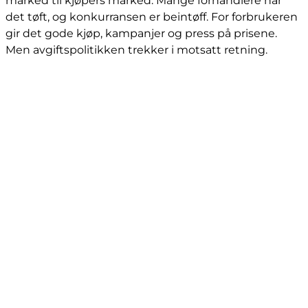
marked til kjøpers marked. Mange forhandlere har
det tøft, og konkurransen er beintøff. For forbrukeren
gir det gode kjøp, kampanjer og press på prisene.
Men avgiftspolitikken trekker i motsatt retning.