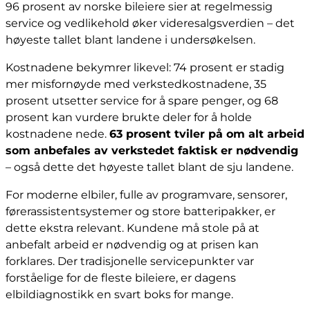
96 prosent av norske bileiere sier at regelmessig
service og vedlikehold øker videresalgsverdien – det
høyeste tallet blant landene i undersøkelsen.
Kostnadene bekymrer likevel: 74 prosent er stadig
mer misfornøyde med verkstedkostnadene, 35
prosent utsetter service for å spare penger, og 68
prosent kan vurdere brukte deler for å holde
kostnadene nede.
63 prosent tviler på om alt arbeid
som anbefales av verkstedet faktisk er nødvendig
– også dette det høyeste tallet blant de sju landene.
For moderne elbiler, fulle av programvare, sensorer,
førerassistentsystemer og store batteripakker, er
dette ekstra relevant. Kundene må stole på at
anbefalt arbeid er nødvendig og at prisen kan
forklares. Der tradisjonelle servicepunkter var
forståelige for de fleste bileiere, er dagens
elbildiagnostikk en svart boks for mange.