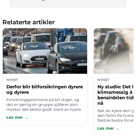
Relaterte artikler
NYHET
NYHET
Derfor blir bilforsikringen dyrere
Ny studie: Det l
og dyrere
klimamessig å 
bensinbilen tidl
Forsikringspremiene på bil stiger, og
nå
det er særlig én gruppe sjåfører som
merker det ekstra godt: eiere av nyere
Bør du kjøre den ga
merker der reservedeler er vanskelig å
den faller fra hvera
Les mer →
få tak i og bruktprisen er …
faktisk bedre for k
tidlig og bytte til 
Les mer →
Mange har en sterk