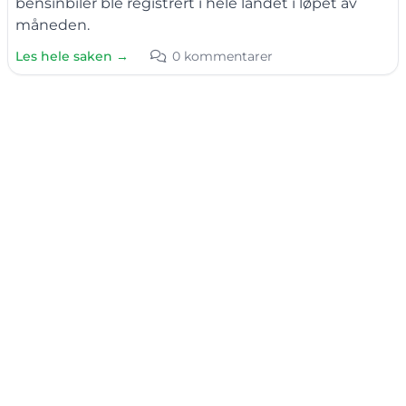
bensinbiler ble registrert i hele landet i løpet av
måneden.
Les hele saken →
0 kommentarer