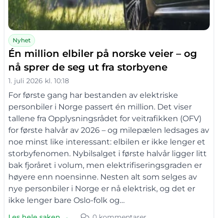
Nyhet
Én million elbiler på norske veier – og
nå sprer de seg ut fra storbyene
1. juli 2026 kl. 10:18
For første gang har bestanden av elektriske
personbiler i Norge passert én million. Det viser
tallene fra Opplysningsrådet for veitrafikken (OFV)
for første halvår av 2026 – og milepælen ledsages av
noe minst like interessant: elbilen er ikke lenger et
storbyfenomen. Nybilsalget i første halvår ligger litt
bak fjoråret i volum, men elektrifiseringsgraden er
høyere enn noensinne. Nesten alt som selges av
nye personbiler i Norge er nå elektrisk, og det er
ikke lenger bare Oslo-folk og…
Les hele saken →
0 kommentarer