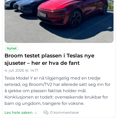
Nyhet
Broom testet plassen i Teslas nye
sjuseter – her er hva de fant
4. juli 2026 kl. 14:17
Tesla Model Y er nå tilgjengelig med en tredje
seterad, og Broom/TV2 har allerede satt seg inn for
å sjekke om plassen faktisk holder mål.
Konklusjonen er todelt: overraskende brukbar for
barn og ungdom, trangere for voksne.
Les hele saken →
0 kommentarer