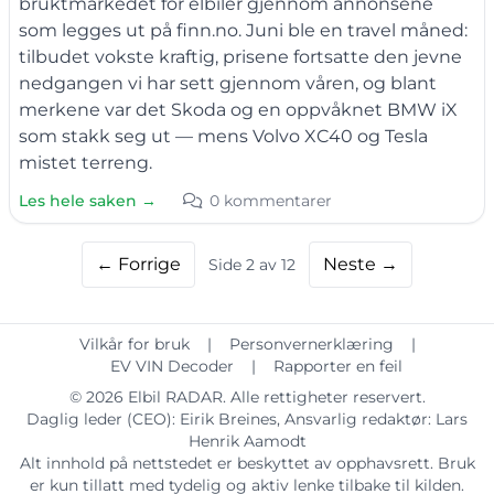
bruktmarkedet for elbiler gjennom annonsene
som legges ut på finn.no. Juni ble en travel måned:
tilbudet vokste kraftig, prisene fortsatte den jevne
nedgangen vi har sett gjennom våren, og blant
merkene var det Skoda og en oppvåknet BMW iX
som stakk seg ut — mens Volvo XC40 og Tesla
mistet terreng.
Les hele saken →
0 kommentarer
← Forrige
Neste →
Side 2 av 12
Vilkår for bruk
|
Personvernerklæring
|
EV VIN Decoder
|
Rapporter en feil
© 2026
Elbil RADAR
. Alle rettigheter reservert.
Daglig leder (CEO):
Eirik Breines
, Ansvarlig redaktør:
Lars
Henrik Aamodt
Alt innhold på nettstedet er beskyttet av opphavsrett. Bruk
er kun tillatt med tydelig og aktiv lenke tilbake til kilden.