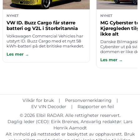
NYHET
NYHET
VW ID. Buzz Cargo får større
MG Cyberster te
batteri og V2L i Storbritannia
Kjøregleden til
ikke alt
Volkswagen Commercial Vehicles har
utstyrt ID. Buzz Cargo med et nytt 58
Danske Bilmagasine
kWh-batteri på det britiske markedet.
Cyberster ut på svi
Oppdateringen gir varebilen lengre
dommen er like del
Les mer →
rekkevidde, mer effekt og mulighet…
fascinerende: Når s
Les mer →
asfalten slynger seg
hold…
Vilkår for bruk
|
Personvernerklæring
|
EV VIN Decoder
|
Rapporter en feil
© 2026
Elbil RADAR
. Alle rettigheter reservert.
Daglig leder (CEO):
Eirik Breines
, Ansvarlig redaktør:
Lars
Henrik Aamodt
Alt innhold på nettstedet er beskyttet av opphavsrett. Bruk