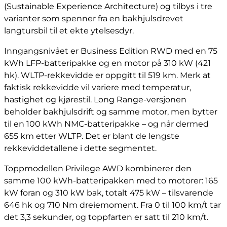
(Sustainable Experience Architecture) og tilbys i tre
varianter som spenner fra en bakhjulsdrevet
langtursbil til et ekte ytelsesdyr.
Inngangsnivået er Business Edition RWD med en 75
kWh LFP-batteripakke og en motor på 310 kW (421
hk). WLTP-rekkevidde er oppgitt til 519 km. Merk at
faktisk rekkevidde vil variere med temperatur,
hastighet og kjørestil. Long Range-versjonen
beholder bakhjulsdrift og samme motor, men bytter
til en 100 kWh NMC-batteripakke – og når dermed
655 km etter WLTP. Det er blant de lengste
rekkeviddetallene i dette segmentet.
Toppmodellen Privilege AWD kombinerer den
samme 100 kWh-batteripakken med to motorer: 165
kW foran og 310 kW bak, totalt 475 kW – tilsvarende
646 hk og 710 Nm dreiemoment. Fra 0 til 100 km/t tar
det 3,3 sekunder, og toppfarten er satt til 210 km/t.