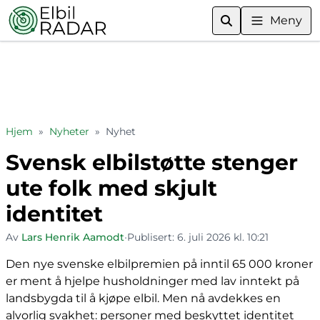
Meny
Hjem
»
Nyheter
»
Nyhet
Svensk elbilstøtte stenger
ute folk med skjult
identitet
Av
Lars Henrik Aamodt
•
Publisert:
6. juli 2026 kl. 10:21
Den nye svenske elbilpremien på inntil 65 000 kroner
er ment å hjelpe husholdninger med lav inntekt på
landsbygda til å kjøpe elbil. Men nå avdekkes en
alvorlig svakhet: personer med beskyttet identitet