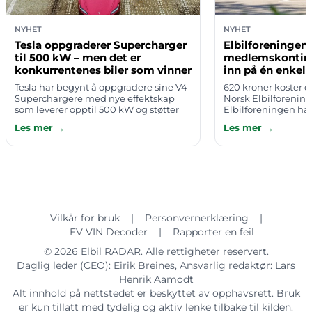
NYHET
NYHET
Tesla oppgraderer Supercharger
Elbilforeningen
til 500 kW – men det er
medlemskonting
konkurrentenes biler som vinner
inn på én enkelt
Tesla har begynt å oppgradere sine V4
620 kroner koster 
Superchargere med nye effektskap
Norsk Elbilforening i
som leverer opptil 500 kW og støtter
Elbilforeningen har 
spenninger på inntil 1.000 volt. Den
du kan spare inn 
Les mer →
Les mer →
første stasjonen som får den nye te…
én enkel tur — i dett
Vilkår for bruk
|
Personvernerklæring
|
EV VIN Decoder
|
Rapporter en feil
© 2026
Elbil RADAR
. Alle rettigheter reservert.
Daglig leder (CEO):
Eirik Breines
, Ansvarlig redaktør:
Lars
Henrik Aamodt
Alt innhold på nettstedet er beskyttet av opphavsrett. Bruk
er kun tillatt med tydelig og aktiv lenke tilbake til kilden.