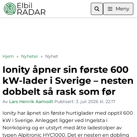
Meny
Hjem
»
Nyheter
»
Nyhet
Ionity åpner sin første 600
kW-lader i Sverige – nesten
dobbelt så rask som før
Av
Lars Henrik Aamodt
•
Publisert:
3. juli 2026 kl. 22:17
Ionity har åpnet sin første hurtiglader med opptil 600
kW i Sverige. Anlegget ligger ved Ingelsta i
Norrköping og er utstyrt med åtte ladestolper av
typen Alpitronic HYC1000. Det er nesten en dobling