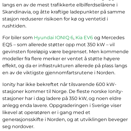
langs en av de mest trafikkerte elbilferdselårene i
Skandinavia, og åtte kraftige ladepunkter på samme
stasjon reduserer risikoen for kø og ventetid i
rushtiden.
For biler som
Hyundai IONIQ 6
,
Kia EV6
og Mercedes
EQS – som allerede støtter opp mot 350 kW – vil
gevinsten foreløpig være begrenset. Men kommende
modeller fra flere merker er ventet å støtte høyere
effekt, og da er infrastrukturen allerede på plass langs
en av de viktigste gjennomfartsrutene i Norden.
Ionity har ikke bekreftet når tilsvarende 600 kW-
stasjoner kommer til Norge. De fleste norske Ionity-
stasjoner har i dag ladere på 350 kW, og noen eldre
anlegg enda lavere. Oppgraderingen i Sverige viser
likevel at operatøren er i gang med et
generasjonsskifte i Norden, og at utviklingen beveger
seg nordover.