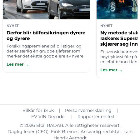
NYHET
NYHET
Derfor blir bilforsikringen dyrere
Ny metode slukk
og dyrere
raskere: Superst
skjærer seg inn t
Forsikringspremiene på bil stiger, og
det er særlig én gruppe sjåfører som
Et svensk brannves
merker det ekstra godt: eiere av nyere
høytrykksstråle på 2
merker der reservedeler er vanskelig å
en elbilbrann i la
Les mer →
få tak i og bruktprisen er …
utenfor Falköping. 
Les mer →
fysisk inn til det 
Vilkår for bruk
|
Personvernerklæring
|
EV VIN Decoder
|
Rapporter en feil
© 2026
Elbil RADAR
. Alle rettigheter reservert.
Daglig leder (CEO):
Eirik Breines
, Ansvarlig redaktør:
Lars
Henrik Aamodt