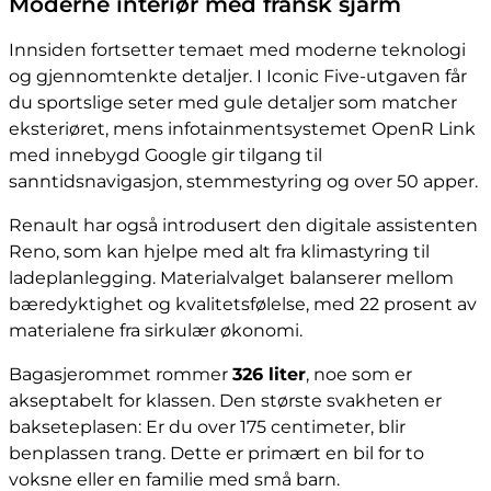
Moderne interiør med fransk sjarm
Innsiden fortsetter temaet med moderne teknologi
og gjennomtenkte detaljer. I Iconic Five-utgaven får
du sportslige seter med gule detaljer som matcher
eksteriøret, mens infotainmentsystemet OpenR Link
med innebygd Google gir tilgang til
sanntidsnavigasjon, stemmestyring og over 50 apper.
Renault har også introdusert den digitale assistenten
Reno, som kan hjelpe med alt fra klimastyring til
ladeplanlegging. Materialvalget balanserer mellom
bæredyktighet og kvalitetsfølelse, med 22 prosent av
materialene fra sirkulær økonomi.
Bagasjerommet rommer
326 liter
, noe som er
akseptabelt for klassen. Den største svakheten er
bakseteplasen: Er du over 175 centimeter, blir
benplassen trang. Dette er primært en bil for to
voksne eller en familie med små barn.