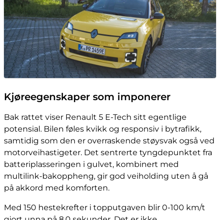
Kjøreegenskaper som imponerer
Bak rattet viser Renault 5 E-Tech sitt egentlige
potensial. Bilen føles kvikk og responsiv i bytrafikk,
samtidig som den er overraskende støysvak også ved
motorveihastigeter. Det sentrerte tyngdepunktet fra
batteriplasseringen i gulvet, kombinert med
multilink-bakoppheng, gir god veiholding uten å gå
på akkord med komforten.
Med 150 hestekrefter i topputgaven blir 0-100 km/t
gjort unna på 8,0 sekunder. Det er ikke