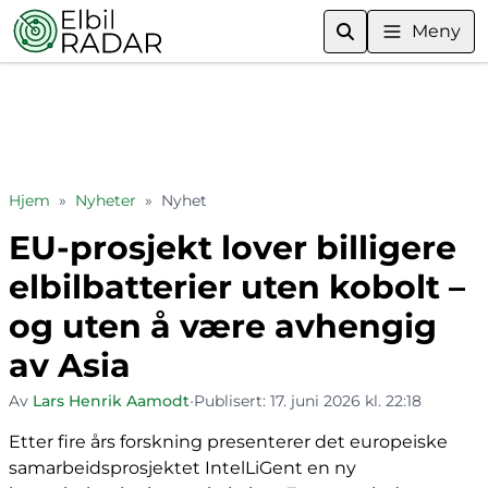
Meny
Hjem
»
Nyheter
»
Nyhet
EU-prosjekt lover billigere
elbilbatterier uten kobolt –
og uten å være avhengig
av Asia
Av
Lars Henrik Aamodt
•
Publisert:
17. juni 2026 kl. 22:18
Etter fire års forskning presenterer det europeiske
samarbeidsprosjektet IntelLiGent en ny