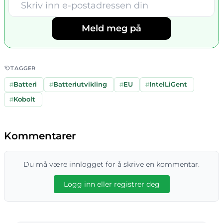
Meld meg på
TAGGER
#
Batteri
#
Batteriutvikling
#
EU
#
IntelLiGent
#
Kobolt
Kommentarer
Du må være innlogget for å skrive en kommentar.
Logg inn eller registrer deg