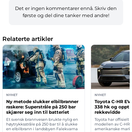
Det er ingen kommentarer ennå. Skriv den
første og del dine tanker med andre!
Relaterte artikler
NYHET
NYHET
Ny metode slukker elbilbranner
Toyota C-HR EV 
raskere: Superstråle på 250 bar
338 hk og oppti
skjærer seg inn til batteriet
rekkevidde
Et svensk brannvesen brukte nylig en
Toyota har offisielt 
høytrykksstråle på 250 bar til å slukke
modellen av C-HR E
en elbilbrann i landsbyen Falekvarna
amerikanske mark