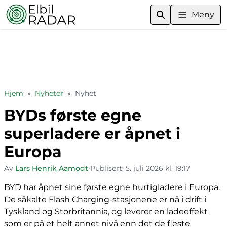
Meny
Hjem
»
Nyheter
»
Nyhet
BYDs første egne
superladere er åpnet i
Europa
Av
Lars Henrik Aamodt
•
Publisert:
5. juli 2026 kl. 19:17
BYD har åpnet sine første egne hurtigladere i Europa.
De såkalte Flash Charging-stasjonene er nå i drift i
Tyskland og Storbritannia, og leverer en ladeeffekt
som er på et helt annet nivå enn det de fleste