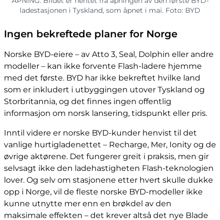
ÅPNING: Bildet er hentet fra åpningen av den første BYD-
ladestasjonen i Tyskland, som åpnet i mai. Foto: BYD
Ingen bekreftede planer for Norge
Norske BYD-eiere – av Atto 3, Seal, Dolphin eller andre
modeller – kan ikke forvente Flash-ladere hjemme
med det første. BYD har ikke bekreftet hvilke land
som er inkludert i utbyggingen utover Tyskland og
Storbritannia, og det finnes ingen offentlig
informasjon om norsk lansering, tidspunkt eller pris.
Inntil videre er norske BYD-kunder henvist til det
vanlige hurtigladenettet – Recharge, Mer, Ionity og de
øvrige aktørene. Det fungerer greit i praksis, men gir
selvsagt ikke den ladehastigheten Flash-teknologien
lover. Og selv om stasjonene etter hvert skulle dukke
opp i Norge, vil de fleste norske BYD-modeller ikke
kunne utnytte mer enn en brøkdel av den
maksimale effekten – det krever altså det nye Blade