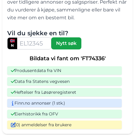
over tidligere annonser og salgspriser. Perfekt når
du vurderer å kjøpe, sammenligne eller bare vil
vite mer om en bestemt bil.
Vil du sjekke en til?
Nytt søk
N
Bildata vi fant om 'FT74336'
Produsentdata fra VIN
Data fra Statens vegvesen
Heftelser fra Løsøreregisteret
Finn.no annonser (1 stk.)
Eierhistorikk fra OFV
(0) anmeldelser fra brukere