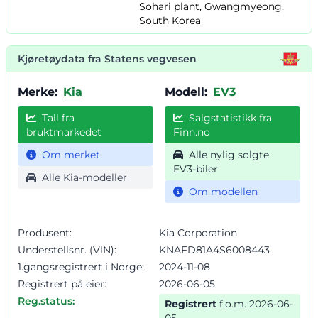
Sohari plant, Gwangmyeong,
South Korea
Kjøretøydata fra Statens vegvesen
Merke:
Kia
Modell:
EV3
Tall fra
Salgstatistikk fra
bruktmarkedet
Finn.no
Om merket
Alle nylig solgte
EV3-biler
Alle Kia-modeller
Om modellen
Produsent:
Kia Corporation
Understellsnr. (VIN):
KNAFD81A4S6008443
1.gangsregistrert i Norge:
2024-11-08
Registrert på eier:
2026-06-05
Reg.status:
Registrert
f.o.m. 2026-06-
05