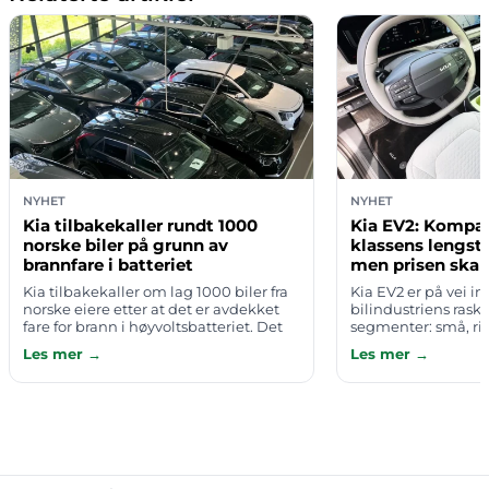
NYHET
NYHET
Kia tilbakekaller rundt 1000
Kia EV2: Kompak
norske biler på grunn av
klassens lengst
brannfare i batteriet
men prisen skap
Kia tilbakekaller om lag 1000 biler fra
Kia EV2 er på vei inn
norske eiere etter at det er avdekket
bilindustriens rask
fare for brann i høyvoltsbatteriet. Det
segmenter: små, ri
melder Broom/TV2. Berørte eiere vil bli
nok rekkevidde til
Les mer →
Les mer →
kontaktet direkte av i…
skikkelig hverdagsbi
test bekref…