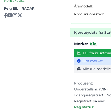
Kontakt oss
Årsmodell:
Følg Elbil RADAR
Produksjonssted:
Kjøretøydata fra St
Merke:
Kia
Tall fra bruktma
Om merket
Alle Kia-modelle
Produsent:
Understellsnr. (VIN):
1.gangsregistrert i N
Registrert på eier:
Reg.status: