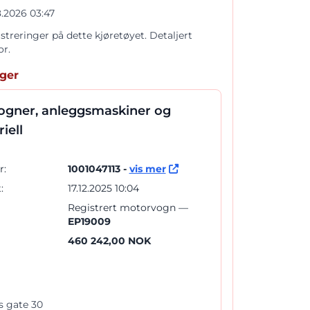
.2026 03:47
istreringer på dette kjøretøyet. Detaljert
or.
nger
ogner, anleggsmaskiner og
iell
:
1001047113 -
vis mer
:
17.12.2025 10:04
Registrert motorvogn —
EP19009
460 242,00 NOK
 gate 30