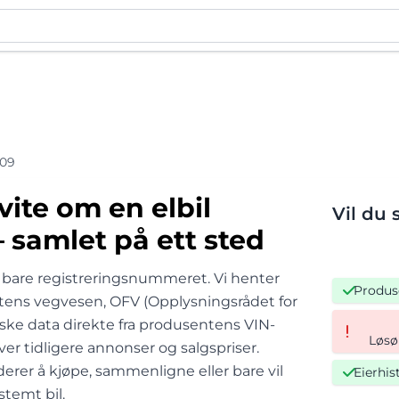
009
 vite om en elbil
Vil du 
 samlet på ett sted
 bare registreringsnummeret. Vi henter
Produs
atens vegvesen, OFV (Opplysningsrådet for
niske data direkte fra produsentens VIN-
Løsør
er tidligere annonser og salgspriser.
derer å kjøpe, sammenligne eller bare vil
Eierhis
temt bil.