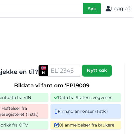
Logg på
Søk
Nytt søk
sjekke en til?
N
Bildata vi fant om 'EP19009'
entdata fra VIN
Data fra Statens vegvesen
Heftelser fra
Finn.no annonser (1 stk.)
eregisteret (1 stk.)
torikk fra OFV
(0) anmeldelser fra brukere