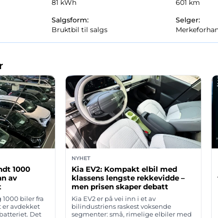
81 kWh
601 km
Salgsform:
Selger:
Bruktbil til salgs
Merkeforhan
r
NYHET
undt 1000
Kia EV2: Kompakt elbil med
nn av
klassens lengste rekkevidde –
t
men prisen skaper debatt
 1000 biler fra
Kia EV2 er på vei inn i et av
t er avdekket
bilindustriens raskest voksende
batteriet. Det
segmenter: små, rimelige elbiler med