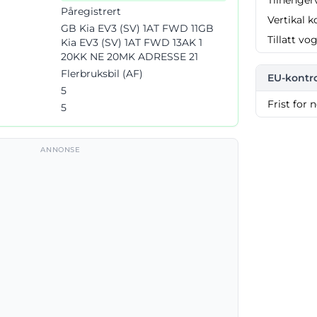
Tilhenger
Påregistrert
Vertikal k
GB Kia EV3 (SV) 1AT FWD 11GB
Tillatt vo
Kia EV3 (SV) 1AT FWD 13AK 1
20KK NE 20MK ADRESSE 21
Flerbruksbil (AF)
EU-kontro
5
Frist for 
5
ANNONSE