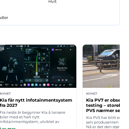
Hvit
dler
NYHET
NYHET
Kia får nytt infotainmentsystem
Kia PV7 er observe
fra 2027
testing – storebror 
PV5 nærmer seg la
Fra neste år begynner Kia å lansere
biler med et helt nytt
Kia PV5 har blitt en st
infotainmentsystem, utviklet av
selv produsenten had
Hyundai Motor Group. Det er foreløpig
Nå er det den større el
Les mer →