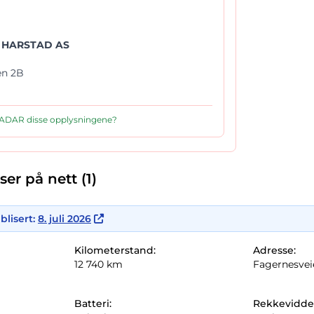
 HARSTAD AS
en 2B
 RADAR disse opplysningene?
er på nett (1)
blisert:
8. juli 2026
Kilometerstand:
Adresse:
12 740 km
Fagernesveie
Batteri:
Rekkevidde