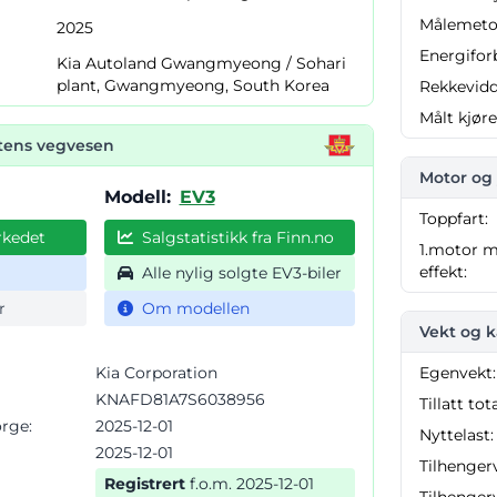
Målemeto
2025
Energifor
Kia Autoland Gwangmyeong / Sohari
plant, Gwangmyeong, South Korea
Rekkevidd
Målt kjøre
atens vegvesen
Motor og 
Modell:
EV3
Toppfart:
rkedet
Salgstatistikk fra Finn.no
1.motor m
effekt:
Alle nylig solgte EV3-biler
r
Om modellen
Vekt og k
Kia Corporation
Egenvekt:
KNAFD81A7S6038956
Tillatt tot
orge:
2025-12-01
Nyttelast:
2025-12-01
Tilhenger
Registrert
f.o.m. 2025-12-01