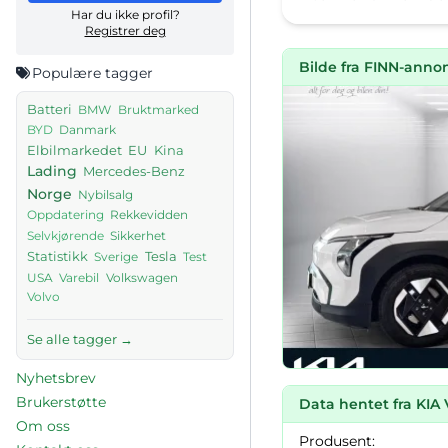
Har du ikke profil?
Registrer deg
Bilde fra FINN-anno
Populære tagger
Batteri
BMW
Bruktmarked
Danmark
BYD
Elbilmarkedet
EU
Kina
Lading
Mercedes-Benz
Norge
Nybilsalg
Rekkevidden
Oppdatering
Sikkerhet
Selvkjørende
Tesla
Statistikk
Sverige
Test
USA
Volkswagen
Varebil
Volvo
Se alle tagger →
Nyhetsbrev
Brukerstøtte
Data hentet fra KIA 
Om oss
Produsent: