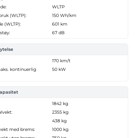
de:
WLTP
bruk (WLTP):
150 Wh/km
e (WLTP):
601 km
støy:
67 dB
ytelse
170 km/t
aks. kontinuerlig
50 kW
apasitet
1842 kg
alvekt:
2355 kg
438 kg
vekt med brems:
1000 kg