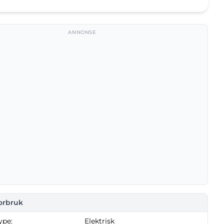
ANNONSE
forbruk
ype:
Elektrisk