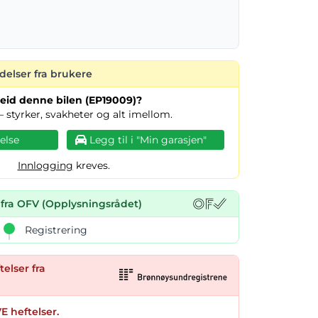
delser fra brukere
u eid denne bilen (EP19009)?
– styrker, svakheter og alt imellom.
else
Legg til i "Min garasjen"
Innlogging
kreves.
 fra OFV (Opplysningsrådet)
Registrering
telser fra
E heftelser.