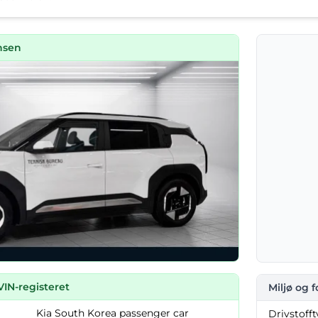
nsen
VIN-registeret
Miljø og 
Kia South Korea passenger car
Drivstofft