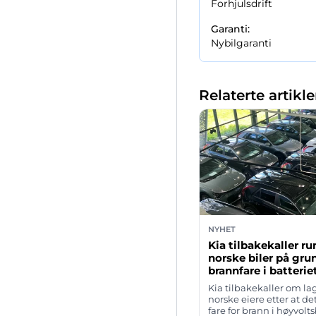
Forhjulsdrift
Garanti:
Nybilgaranti
Relaterte artikle
NYHET
Kia tilbakekaller r
norske biler på gru
brannfare i batterie
Kia tilbakekaller om lag
norske eiere etter at de
fare for brann i høyvolts