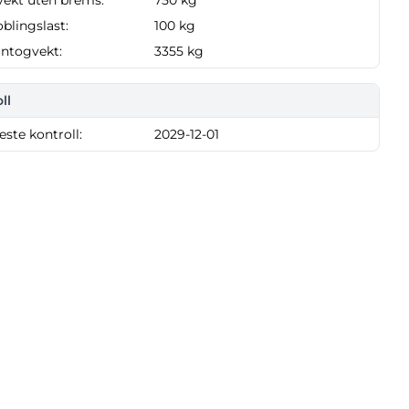
vekt uten brems:
750 kg
oblingslast:
100 kg
gntogvekt:
3355 kg
ll
neste kontroll:
2029-12-01