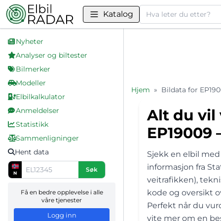
Søk
Katalog
Nyheter
Analyser og biltester
Bilmerker
Modeller
Hjem
»
Bildata for EP19
Elbilkalkulator
Anmeldelser
Alt du vil
Statistikk
EP19009 –
Sammenligninger
Hent data
Sjekk en elbil med
informasjon fra St
Søk
N
veitrafikken), tek
kode og oversikt ov
Få en bedre opplevelse i alle
våre tjenester
Perfekt når du vur
Logg inn
vite mer om en bes