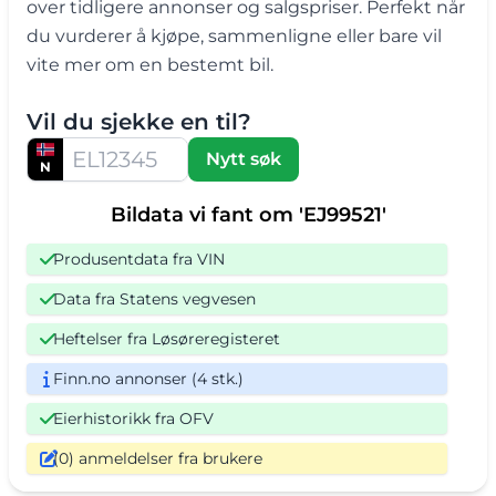
over tidligere annonser og salgspriser. Perfekt når
du vurderer å kjøpe, sammenligne eller bare vil
vite mer om en bestemt bil.
Vil du sjekke en til?
Nytt søk
N
Bildata vi fant om 'EJ99521'
Produsentdata fra VIN
Data fra Statens vegvesen
Heftelser fra Løsøreregisteret
Finn.no annonser (4 stk.)
Eierhistorikk fra OFV
(0) anmeldelser fra brukere