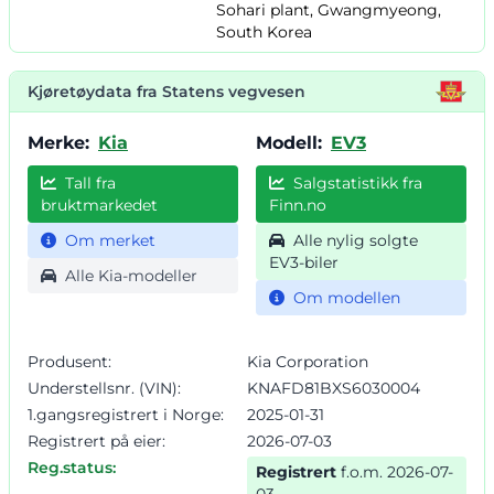
Sohari plant, Gwangmyeong,
South Korea
Kjøretøydata fra Statens vegvesen
Merke:
Kia
Modell:
EV3
Tall fra
Salgstatistikk fra
bruktmarkedet
Finn.no
Om merket
Alle nylig solgte
EV3-biler
Alle Kia-modeller
Om modellen
Produsent:
Kia Corporation
Understellsnr. (VIN):
KNAFD81BXS6030004
1.gangsregistrert i Norge:
2025-01-31
Registrert på eier:
2026-07-03
Reg.status:
Registrert
f.o.m. 2026-07-
03