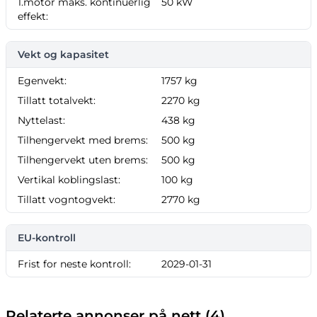
1.motor maks. kontinuerlig
50 kW
effekt:
Vekt og kapasitet
Egenvekt:
1757 kg
Tillatt totalvekt:
2270 kg
Nyttelast:
438 kg
Tilhengervekt med brems:
500 kg
Tilhengervekt uten brems:
500 kg
Vertikal koblingslast:
100 kg
Tillatt vogntogvekt:
2770 kg
EU-kontroll
Frist for neste kontroll:
2029-01-31
Relaterte annonser på nett (4)