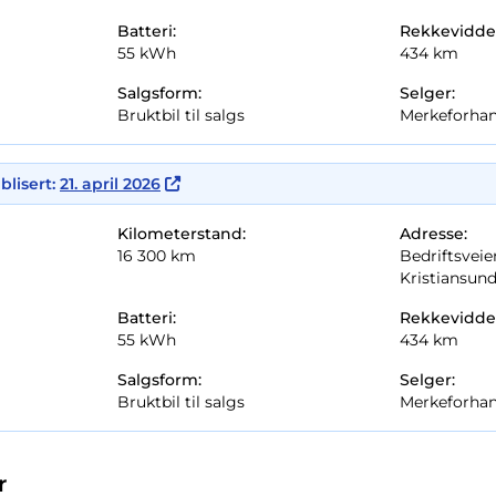
Batteri:
Rekkevidde
55 kWh
434 km
Salgsform:
Selger:
Bruktbil til salgs
Merkeforhan
blisert:
21. april 2026
Kilometerstand:
Adresse:
16 300 km
Bedriftsveien
Kristiansun
Batteri:
Rekkevidde
55 kWh
434 km
Salgsform:
Selger:
Bruktbil til salgs
Merkeforhan
r