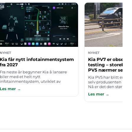
NYHET
NYHET
Kia får nytt infotainmentsystem
Kia PV7 er observe
fra 2027
testing – storebror 
PV5 nærmer seg la
Fra neste år begynner Kia å lansere
biler med et helt nytt
Kia PV5 har blitt en st
infotainmentsystem, utviklet av
selv produsenten had
Hyundai Motor Group. Det er foreløpig
Nå er det den større el
Les mer →
lite som er offentliggjort om hva
varebilen PV7 sin tur 
Les mer →
systemet konkret …
gjemmer seg ikke akku