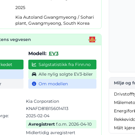
2025
Kia Autoland Gwangmyeong / Sohari
plant, Gwangmyeong, South Korea
atens vegvesen
Modell:
EV3
rkedet
Salgstatistikk fra Finn.no
Alle nylig solgte EV3-biler
Miljø og 
r
Om modellen
Drivstofft
Kia Corporation
Målemeto
KNAFD81B1S6014113
Energifor
orge:
2025-02-04
Rekkevidd
Avregistrert
f.o.m. 2026-04-10
Målt kjøre
Midlertidig avregistrert