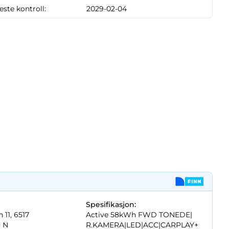
neste kontroll:
2029-02-04
Spesifikasjon:
 11, 6517
Active 58kWh FWD TONEDE|
d N
R.KAMERA|
LED|
ACC|
CARPLAY+