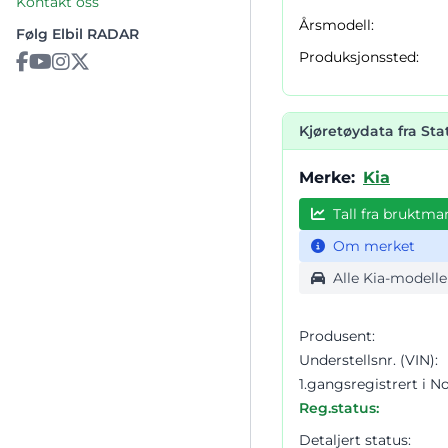
Kontakt oss
Årsmodell:
Følg Elbil RADAR
Produksjonssted:
Kjøretøydata fra St
Merke:
Kia
Tall fra bruktma
Om merket
Alle Kia-modelle
Produsent:
Understellsnr. (VIN):
1.gangsregistrert i N
Reg.status:
Detaljert status: