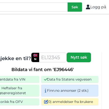
Logg på
Søk
Nytt søk
sjekke en til?
N
Bildata vi fant om 'EJ96446'
entdata fra VIN
Data fra Statens vegvesen
Heftelser fra
Finn.no annonser (2 stk.)
øsøreregisteret
torikk fra OFV
(0) anmeldelser fra brukere