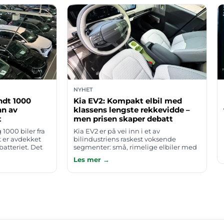
NYHET
undt 1000
Kia EV2: Kompakt elbil med
nn av
klassens lengste rekkevidde –
t
men prisen skaper debatt
 1000 biler fra
Kia EV2 er på vei inn i et av
t er avdekket
bilindustriens raskest voksende
batteriet. Det
segmenter: små, rimelige elbiler med
te eiere vil bli
nok rekkevidde til å brukes som
Les mer →
skikkelig hverdagsbil. En fersk finsk
test bekref…