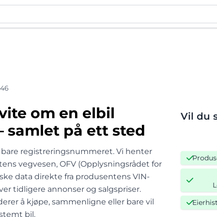
446
 vite om en elbil
Vil du 
 samlet på ett sted
 bare registreringsnummeret. Vi henter
Produs
atens vegvesen, OFV (Opplysningsrådet for
niske data direkte fra produsentens VIN-
L
er tidligere annonser og salgspriser.
derer å kjøpe, sammenligne eller bare vil
Eierhis
temt bil.