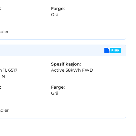
:
Farge:
Grå
dler
Spesifikasjon:
 11, 6517
Active 58kWh FWD
d N
:
Farge:
Grå
dler