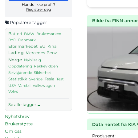
Har du ikke profil?
Registrer deg
Bilde fra FINN-anno
Populære tagger
Batteri
BMW
Bruktmarked
Danmark
BYD
Elbilmarkedet
EU
Kina
Lading
Mercedes-Benz
Norge
Nybilsalg
Rekkevidden
Oppdatering
Sikkerhet
Selvkjørende
Tesla
Statistikk
Sverige
Test
USA
Volkswagen
Varebil
Volvo
Se alle tagger →
Nyhetsbrev
Brukerstøtte
Data hentet fra KIA 
Om oss
Produsent: