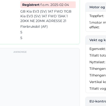
Registrert
f.o.m. 2025-02-04
Motor og 
GB Kia EV3 (SV) 1AT FWD 11GB
Toppfart:
Kia EV3 (SV) 1AT FWD 13AK 1
20KK NE 20MK ADRESSE 21
1.motor m
Flerbruksbil (AF)
effekt:
5
5
Vekt og k
Egenvekt:
ANNONSE
Tillatt tot
Nyttelast:
Tilhenger
Tilhenger
Vertikal k
Tillatt vo
EU-kontro