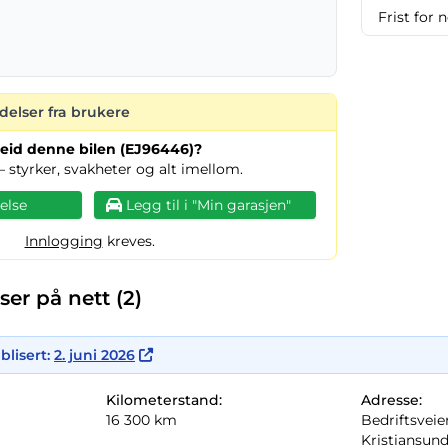
Frist for 
delser fra brukere
u eid denne bilen (EJ96446)?
– styrker, svakheter og alt imellom.
else
Legg til i "Min garasjen"
Innlogging
kreves.
er på nett (2)
blisert:
2. juni 2026
Kilometerstand:
Adresse:
16 300 km
Bedriftsveien
Kristiansun