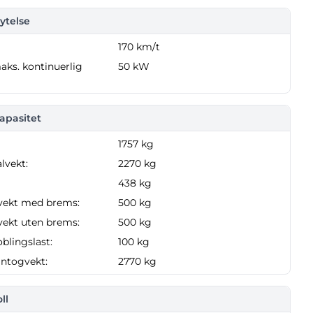
ytelse
170 km/t
aks. kontinuerlig
50 kW
apasitet
1757 kg
alvekt:
2270 kg
438 kg
vekt med brems:
500 kg
vekt uten brems:
500 kg
oblingslast:
100 kg
gntogvekt:
2770 kg
ll