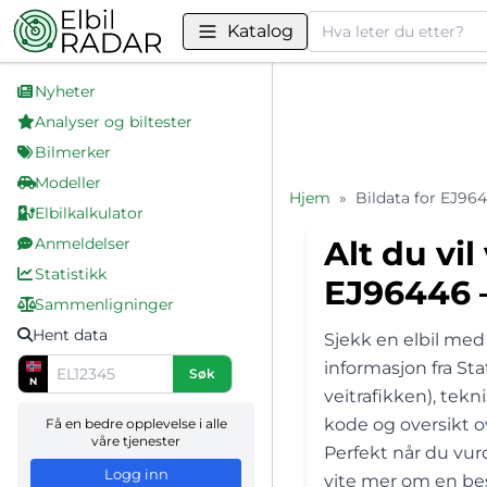
Søk
Katalog
Nyheter
Analyser og biltester
Bilmerker
Modeller
Hjem
»
Bildata for EJ96
Elbilkalkulator
Anmeldelser
Alt du vil
Statistikk
EJ96446 –
Sammenligninger
Hent data
Sjekk en elbil med
informasjon fra St
Søk
N
veitrafikken), tek
kode og oversikt ov
Få en bedre opplevelse i alle
våre tjenester
Perfekt når du vur
Logg inn
vite mer om en bes