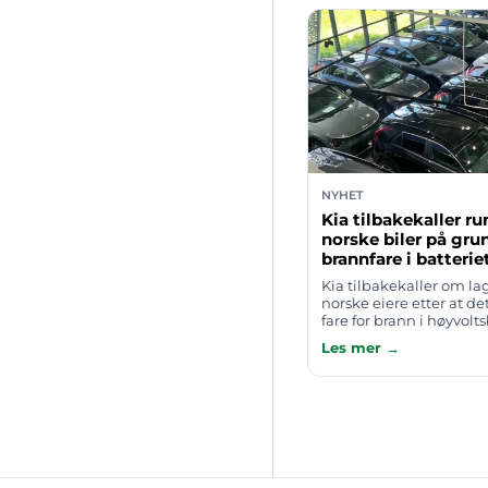
NYHET
Kia tilbakekaller r
norske biler på gru
brannfare i batterie
Kia tilbakekaller om lag
norske eiere etter at de
fare for brann i høyvolts
melder Broom/TV2. Berør
Les mer →
kontaktet direkte av i…