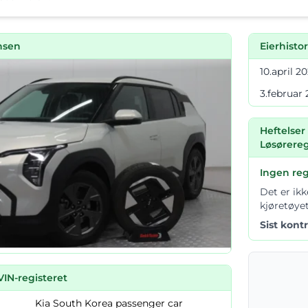
nsen
Eierhisto
10.april 2
3.februar
Heftelser 
Løsørereg
Ingen reg
Det er ikk
kjøretøyet
Sist kontr
VIN-registeret
Kia South Korea passenger car