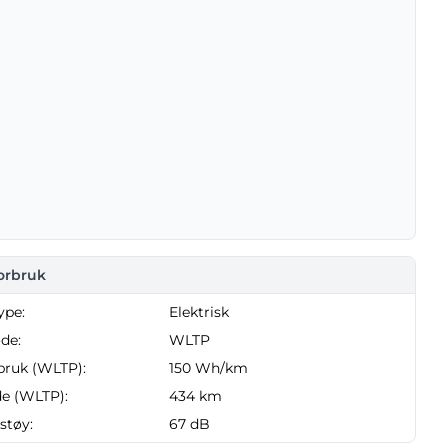
forbruk
ype:
Elektrisk
de:
WLTP
bruk (WLTP):
150 Wh/km
e (WLTP):
434 km
støy:
67 dB